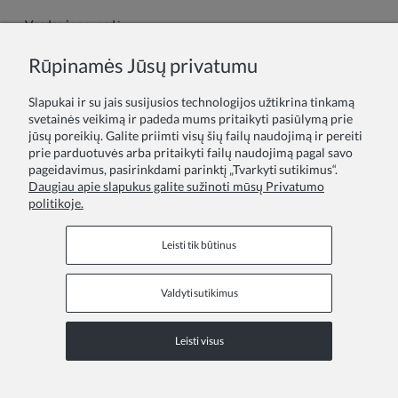
Vardas ir pavardė:
Rūpinamės Jūsų privatumu
Tavo komentaras:
Slapukai ir su jais susijusios technologijos užtikrina tinkamą
svetainės veikimą ir padeda mums pritaikyti pasiūlymą prie
jūsų poreikių. Galite priimti visų šių failų naudojimą ir pereiti
prie parduotuvės arba pritaikyti failų naudojimą pagal savo
pageidavimus, pasirinkdami parinktį „Tvarkyti sutikimus“.
Daugiau apie slapukus galite sužinoti mūsų Privatumo
politikoje.
Siųsti
Leisti tik būtinus
Valdyti sutikimus
Informaciniai puslapiai
Leisti visus
COPYRIGHT © 2026 ZOYA GROUP