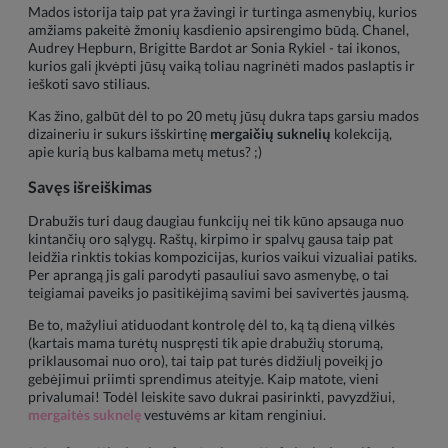
Mados istorija taip pat yra žavingi ir turtinga asmenybių, kurios
amžiams pakeitė žmonių kasdienio apsirengimo būdą. Chanel,
Audrey Hepburn, Brigitte Bardot ar Sonia Rykiel - tai ikonos,
kurios gali įkvėpti jūsų vaiką toliau nagrinėti mados paslaptis ir
ieškoti savo stiliaus.
Kas žino, galbūt dėl to po 20 metų jūsų dukra taps garsiu mados
dizaineriu ir sukurs išskirtinę
mergaičių suknelių
kolekciją,
apie kurią bus kalbama metų metus? ;)
Savęs išreiškimas
Drabužis turi daug daugiau funkcijų nei tik kūno apsauga nuo
kintančių oro sąlygų. Raštų, kirpimo ir spalvų gausa taip pat
leidžia rinktis tokias kompozicijas, kurios vaikui vizualiai patiks.
Per aprangą jis gali parodyti pasauliui savo asmenybę, o tai
teigiamai paveiks jo pasitikėjimą savimi bei savivertės jausmą.
Be to, mažyliui atiduodant kontrolę dėl to, ką tą dieną vilkės
(kartais mama turėtų nuspręsti tik apie drabužių storumą,
priklausomai nuo oro), tai taip pat turės didžiulį poveikį jo
gebėjimui priimti sprendimus ateityje. Kaip matote, vieni
privalumai! Todėl leiskite savo dukrai pasirinkti, pavyzdžiui,
mergaitės suknelę
vestuvėms ar kitam renginiui.