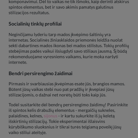
komponavimui. Dėl to vaikas ne tik išmoks, kaip derinti atskirus
spintos elementus, bet ir savo akimis pamatys galutinus
stilizacijos rezultatus.
Socialinių tinklų profiliai
Neginčijamu lyderiu tarp mados įkvėpimo šaltinių yra
internetas. Socialinės žiniasklaidos priemonės leidžia nuolat
sekti dabartines mados ikonas bei mados stilistus. Tokių profilių
stebėjimas padės vaikui išsiugdyti savo stiliaus jausmą. Šį būdą
rekomenduojame vyresniems vaikams, kurie moka naršyti
internete.
Bendri persirengimo žaidimai
Pirmasis ir svarbiausias įkvėpimas esate jūs, brangios mamos.
Būtent jūsų vaikas stebi nuo pat pradžių ir įkvepiasi jūsų
stilizacijomis, o dažnai net norėtų būti toks kaip jūs.
Todėl susitarkite dėl bendrų persirengimo žaidimų! Pasirinkite
iš spintos kelis drabužių elementus - mergaičių sukneles,
palaidines, kelnes,
sijonus
- ir kartu sukurkite iš jų keletą
išskirtinių stilizacijų. Tokie eksperimentai išlaisvins
kūrybiškumo sluoksnius ir tikrai turės teigiamą poveikį jūsų
vaiko stiliui ateityje.