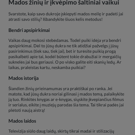
Mados žinių ir įkvėpimo šaltiniai vaikui
Svarstote, kaip savo dukroje įskiepyti mados meilę ir padėti jai
atrasti savo stilių? Išbandykite šiuos kelis metodus!
Bendri apsipirkimai
Vaikas daug mokosi stebėdamas. Todėl puiki idėja yra bendri
apsipirkimai. Dėl to jūsų dukra ne tik atidžiai pažvelgs į jūsų
pasirinkimus (tiek sau, tiek jai), bet ir turėsite puikią progą
pasikalbėti apie tai, kodėl būtent tokie drabužiai ir mergaičių
suknelės jai bus geriausi. O po visko galite eiti skanių ledų. Ar
laikas, praleistas kartu, neskamba puikiai?
Mados istorija
Šiandien žinių prieinamumas yra praktiškai po ranka. Jei
matote, kad jūsų dukra noriai gilinasi į mados temą, palaikykite
ją tuo. Rinkitės knygas ar e-knygas, siųskite įkvepiančius filmus
ir serialus, eikite į muziejų parodas šia tema. Tai tikrai padės jai
plėtoti naują aistrą!
Mados laidos
Televizija siūlo daug laidų, skirtų tikrai madai ir stilizacijų