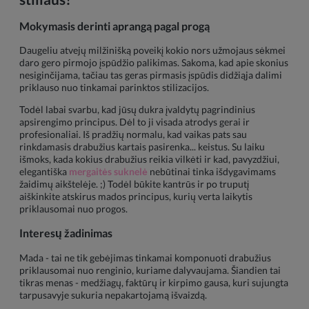
Mokymasis derinti aprangą pagal progą
Daugeliu atvejų milžinišką poveikį kokio nors užmojaus sėkmei
daro gero pirmojo įspūdžio palikimas. Sakoma, kad apie skonius
nesiginčijama, tačiau tas geras pirmasis įspūdis didžiąja dalimi
priklauso nuo tinkamai parinktos stilizacijos.
Todėl labai svarbu, kad jūsų dukra įvaldytų pagrindinius
apsirengimo principus. Dėl to ji visada atrodys gerai ir
profesionaliai. Iš pradžių normalu, kad vaikas pats sau
rinkdamasis drabužius kartais pasirenka... keistus. Su laiku
išmoks, kada kokius drabužius reikia vilkėti ir kad, pavyzdžiui,
elegantiška
mergaitės suknelė
nebūtinai tinka išdygavimams
žaidimų aikštelėje. ;) Todėl būkite kantrūs ir po truputį
aiškinkite atskirus mados principus, kurių verta laikytis
priklausomai nuo progos.
Interesų žadinimas
Mada - tai ne tik gebėjimas tinkamai komponuoti drabužius
priklausomai nuo renginio, kuriame dalyvaujama. Šiandien tai
tikras menas - medžiagų, faktūrų ir kirpimo gausa, kuri sujungta
tarpusavyje sukuria nepakartojamą išvaizdą.