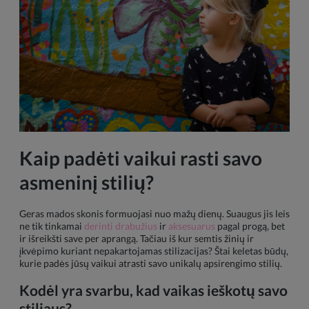
Kaip padėti vaikui rasti savo
asmeninį stilių?
Geras mados skonis formuojasi nuo mažų dienų. Suaugus jis leis
ne tik tinkamai
derinti drabužius
ir
aksesuarus
pagal progą, bet
ir išreikšti save per aprangą. Tačiau iš kur semtis žinių ir
įkvėpimo kuriant nepakartojamas stilizacijas? Štai keletas būdų,
kurie padės jūsų vaikui atrasti savo unikalų apsirengimo stilių.
Kodėl yra svarbu, kad vaikas ieškotų savo
stiliaus?