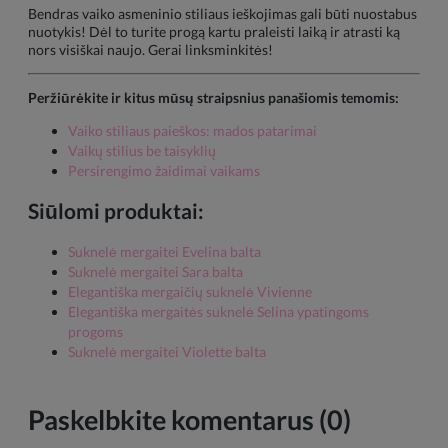
Bendras vaiko asmeninio stiliaus ieškojimas gali būti nuostabus
nuotykis! Dėl to turite progą kartu praleisti laiką ir atrasti ką
nors visiškai naujo. Gerai linksminkitės!
Peržiūrėkite ir kitus mūsų straipsnius panašiomis temomis:
Vaiko stiliaus paieškos: mados patarimai
Vaikų stilius be taisyklių
Persirengimo žaidimai vaikams
Siūlomi produktai:
Suknelė mergaitei Evelina balta
Suknelė mergaitei Sara balta
Elegantiška mergaičių suknelė Vivienne
Elegantiška mergaitės suknelė Selina ypatingoms
progoms
Suknelė mergaitei Violette balta
Paskelbkite komentarus (0)