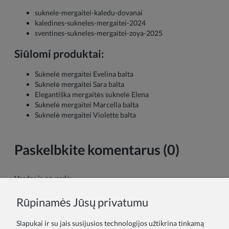
suknele-mergaitei-kaledu-dovanai
kaledines-sukneles-mergaitei-2024
sventines-sukneles-mergaitei-zoya-2025
Siūlomi produktai:
Suknelė mergaitei Evelina balta
Suknelė mergaitei Sara balta
Elegantiška mergaitės suknelė Elena
Suknelė mergaitei Marcella balta
Suknelė mergaitei Violette balta
Paskelbkite komentarus (0)
Vardas ir pavardė:
Rūpinamės Jūsų privatumu
Tavo komentaras:
Slapukai ir su jais susijusios technologijos užtikrina tinkamą