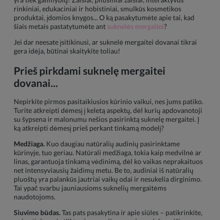
rinkiniai, edukaciniai ir hobistiniai, smulkūs kosmetikos
produktai, įdomios knygos... O ką pasakytumėte apie tai, kad
šiais metais pastatytumėte ant
suknelės mergaitei
?
Jei dar neesate įsitikinusi, ar suknelė mergaitei dovanai tikrai
gera idėja, būtinai skaitykite toliau!
Prieš pirkdami suknelę mergaitei
dovanai...
Nepirkite pirmos pasitaikiusios kūrinio vaikui, nes jums patiko.
Turite atkreipti dėmesį į keletą aspektų, dėl kurių apdovanotoji
su šypsena ir malonumu nešios pasirinktą suknelę mergaitei. Į
ką atkreipti dėmesį prieš perkant tinkamą modelį?
Medžiaga.
Kuo daugiau natūralių audinių pasirinktame
kūrinyje, tuo geriau. Natūrali medžiaga, tokia kaip medvilnė ar
linas, garantuoja tinkamą vėdinimą, dėl ko vaikas neprakaituos
net intensyviausių žaidimų metu. Be to, audiniai iš natūralių
pluoštų yra palankūs jautriai vaikų odai ir nesukelia dirginimo.
Tai ypač svarbu jauniausioms suknelių mergaitėms
naudotojoms.
Siuvimo būdas.
Tas pats pasakytina ir apie siūles – patikrinkite,