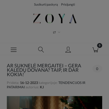
Susikurti paskyrą
Prisijungti
LT
AR SUKNELĖ MERGAITEI – GERA
0
KALĖDŲ DOVANA? TAIP, IR DAR
KOKIA!
Pridėta:
16-12-2023
kategorijoje:
TENDENCIJOS IR
PATARIMAI
autorius:
KJ