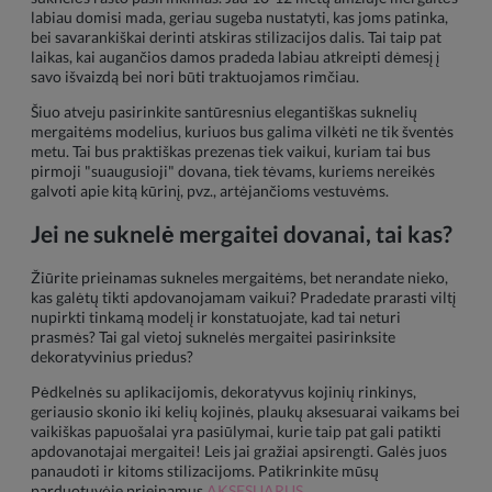
labiau domisi mada, geriau sugeba nustatyti, kas joms patinka,
bei savarankiškai derinti atskiras stilizacijos dalis. Tai taip pat
laikas, kai augančios damos pradeda labiau atkreipti dėmesį į
savo išvaizdą bei nori būti traktuojamos rimčiau.
Šiuo atveju pasirinkite santūresnius elegantiškas suknelių
mergaitėms modelius, kuriuos bus galima vilkėti ne tik šventės
metu. Tai bus praktiškas prezenas tiek vaikui, kuriam tai bus
pirmoji "suaugusioji" dovana, tiek tėvams, kuriems nereikės
galvoti apie kitą kūrinį, pvz., artėjančioms vestuvėms.
Jei ne suknelė mergaitei dovanai, tai kas?
Žiūrite prieinamas sukneles mergaitėms, bet nerandate nieko,
kas galėtų tikti apdovanojamam vaikui? Pradedate prarasti viltį
nupirkti tinkamą modelį ir konstatuojate, kad tai neturi
prasmės? Tai gal vietoj suknelės mergaitei pasirinksite
dekoratyvinius priedus?
Pėdkelnės su aplikacijomis, dekoratyvus kojinių rinkinys,
geriausio skonio iki kelių kojinės, plaukų aksesuarai vaikams bei
vaikiškas papuošalai yra pasiūlymai, kurie taip pat gali patikti
apdovanotajai mergaitei! Leis jai gražiai apsirengti. Galės juos
panaudoti ir kitoms stilizacijoms. Patikrinkite mūsų
parduotuvėje prieinamus
AKSESUARUS
.