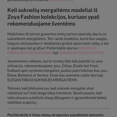
Keli suknelių mergaitėms modeliai iš
Zoya Fashion kolekcijos, kuriuos ypač
rekomenduojame šventėms
Mažyliams iki pirmo gyvenimo metų turime specialų skyrių su
suknelėmis mergaitėms. Ten rasite modelius, kurie bus saugūs,
lengvai užsimauntys ir leidžiantys greitai aptarnauti vaiką, o dar
ir ypatingus bei gražius! Patikrinkite skyrius
SUKNELĖS
PIRMAJAM GIMTADIENIUI
bei
SUKNELĖS KRIKŠTYNOMS
.
Jaunesniems vaikams, kurie norėtų šiek tiek pamišti su savo
stilizacija, rekomenduojame, pvz., Chloe, Elodie bei Frezi.
Kalbant apie vyresnes mergaites, puikus pasirinkimas bus, pvz.,
Elena, Bohemia ar Serena. Visas šias sukneles rasite skyriuje
ELEGANTIŠKAS SUKNELĖS MERGAITĖMS.
Tikimės, kad įtikinome jus, kad suknelė mergaitei visai
nebūtinai turi būti bloga idėja šventėms. Skaičiuojame, kad
tokia dovana suteiksite daug džiaugsmo ir įgyvendinsite keletą
vaikiškas svajonių.
Peržiūrėkite ir kitus mūsų straipsnius panašiomis temomis: