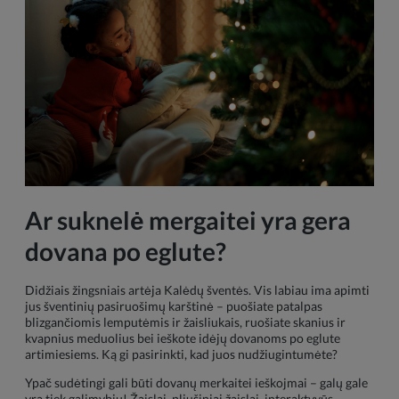
Ar suknelė mergaitei yra gera
dovana po eglute?
Didžiais žingsniais artėja Kalėdų šventės. Vis labiau ima apimti
jus šventinių pasiruošimų karštinė – puošiate patalpas
blizgančiomis lemputėmis ir žaisliukais, ruošiate skanius ir
kvapnius meduolius bei ieškote idėjų dovanoms po eglute
artimiesiems. Ką gi pasirinkti, kad juos nudžiugintumėte?
Ypač sudėtingi gali būti dovanų merkaitei ieškojmai – galų gale
yra tiek galimybių! Žaislai, pliušiniai žaislai, interaktyvūs