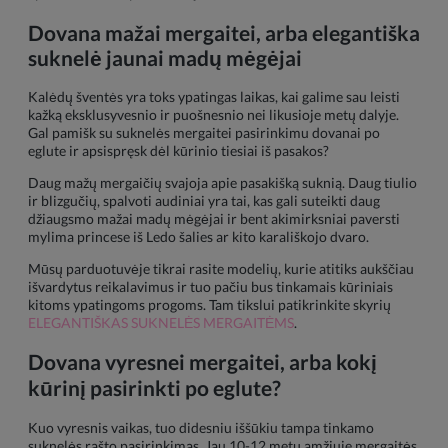
Dovana mažai mergaitei, arba elegantiška
suknelė jaunai madų mėgėjai
Kalėdų šventės yra toks ypatingas laikas, kai galime sau leisti
kažką eksklusyvesnio ir puošnesnio nei likusioje metų dalyje.
Gal pamišk su suknelės mergaitei pasirinkimu dovanai po
eglute ir apsispręsk dėl kūrinio tiesiai iš pasakos?
Daug mažų mergaičių svajoja apie pasakišką suknią. Daug tiulio
ir blizgučių, spalvoti audiniai yra tai, kas gali suteikti daug
džiaugsmo mažai madų mėgėjai ir bent akimirksniai paversti
mylima princese iš Ledo šalies ar kito karališkojo dvaro.
Mūsų parduotuvėje tikrai rasite modelių, kurie atitiks aukščiau
išvardytus reikalavimus ir tuo pačiu bus tinkamais kūriniais
kitoms ypatingoms progoms. Tam tikslui patikrinkite skyrių
ELEGANTIŠKAS SUKNELĖS MERGAITĖMS
.
Dovana vyresnei mergaitei, arba kokį
kūrinį pasirinkti po eglute?
Kuo vyresnis vaikas, tuo didesniu iššūkiu tampa tinkamo
suknelės rašto pasirinkimas. Jau 10-12 metų amžiuje mergaitės