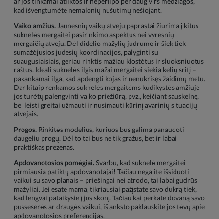
ar jos tinkamai atliktos ir neperlipo per daug virš medžiagos,
kad išvengtumėte nemalonių nušutimų nešiojant.
Vaiko amžius.
Jaunesnių vaikų atveju paprastai žiūrima į kitus
suknelės mergaitei pasirinkimo aspektus nei vyresnių
mergaičių atveju. Dėl didelio mažylių judrumo ir šiek tiek
sumažėjusios judesių koordinacijos, palyginti su
suaugusiaisiais, geriau rinktis mažiau klostėtus ir sluoksniuotus
raštus. Ideali suknelės ilgis mažai mergaitei siekia kelių sritį –
pakankamai ilga, kad apdengti kojas ir nenukrisęs žaidimų metu.
Dar kitaip renkamos suknelės mergaitėms kūdikystės amžiuje –
jos turėtų palengvinti vaiko priežiūrą, pvz., keičiant sauskelnę,
bei leisti greitai užmauti ir nusimauti kūrinį avarinių situacijų
atvejais.
Progos.
Rinkitės modelius, kuriuos bus galima panaudoti
daugeliu progų. Dėl to tai bus ne tik gražus, bet ir labai
praktiškas prezenas.
Apdovanotosios pomėgiai.
Svarbu, kad suknelė mergaitei
pirmiausia patiktų apdovanotajai! Tačiau negalite išsiduoti
vaikui su savo planais – priešingai nei atrodo, tai labai gudrūs
mažyliai. Jei esate mama, tikriausiai pažįstate savo dukrą tiek,
kad lengvai pataikysie į jos skonį. Tačiau kai perkate dovaną savo
pusseserės ar draugės vaikui, iš anksto paklauskite jos tėvų apie
apdovanotosios preferencijas.