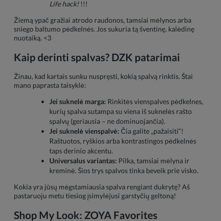
Life hack!
!!!
Žiemą ypač gražiai atrodo raudonos, tamsiai mėlynos arba
sniego baltumo pėdkelnės. Jos sukuria tą šventinę, kalėdinę
nuotaiką. <3
Kaip derinti spalvas? DZK patarimai
Žinau, kad kartais sunku nuspręsti, kokią spalvą rinktis. Štai
mano paprasta taisyklė:
Jei suknelė marga:
Rinkitės vienspalves pėdkelnes,
kurių spalva sutampa su viena iš suknelės rašto
spalvų (geriausia – ne dominuojančia).
Jei suknelė vienspalvė:
Čia galite „pažaisiti“!
Raštuotos, ryškios arba kontrastingos pėdkelnės
taps derinio akcentu.
Universalus variantas:
Pilka, tamsiai mėlyna ir
kreminė. Šios trys spalvos tinka beveik prie visko.
Kokia yra jūsų mėgstamiausia spalva rengiant dukrytę? Aš
pastaruoju metu tiesiog įsimylėjusi garstyčių geltoną!
Shop My Look: ZOYA Favorites