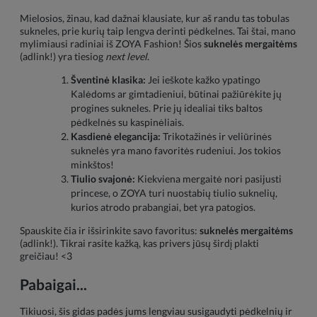
Mielosios, žinau, kad dažnai klausiate, kur aš randu tas tobulas
sukneles, prie kurių taip lengva derinti pėdkelnes. Tai štai, mano
mylimiausi radiniai iš ZOYA Fashion! Šios
suknelės mergaitėms
(adlink!) yra tiesiog
next level
.
Šventinė klasika:
Jei ieškote kažko ypatingo
Kalėdoms ar gimtadieniui, būtinai pažiūrėkite jų
progines sukneles. Prie jų idealiai tiks baltos
pėdkelnės su kaspinėliais.
Kasdienė elegancija:
Trikotažinės ir veliūrinės
suknelės yra mano favoritės rudeniui. Jos tokios
minkštos!
Tiulio svajonė:
Kiekviena mergaitė nori pasijusti
princese, o ZOYA turi nuostabių tiulio suknelių,
kurios atrodo prabangiai, bet yra patogios.
Spauskite čia ir išsirinkite savo favoritus:
suknelės mergaitėms
(adlink!). Tikrai rasite kažką, kas privers jūsų širdį plakti
greičiau! <3
Pabaigai...
Tikiuosi, šis gidas padės jums lengviau susigaudyti pėdkelnių ir