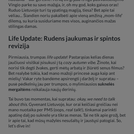
Vingio parke su savo mažąja, ir, oh my god, koks gaivus oras!
Ruduo Lietuvoje turi tą ypatingą magiją, tiesa? Bet apie tai
vėliau... Šiandien noriu pakalbėti apie vieną amžiną „mom-life“
dilemą, su kuria susiduriame mes visos, auginančios mažas
stilingas damas.
Life Update: Rudens jaukumas ir spintos
revizija
Pirmiausia, trumpas
life update
! Pastarąsias kelias dienas
jaučiuosi visiškai įsisukusi į tą
cozy autumn vibe
. Žinote, kai
norisi tik degti žvakes, gerti mėtų arbatą ir žiūrėti senus filmus?
Bet realybė tokia, kad mano mažoji princesė auga kaip ant
mielių! Vakar ryte bandėme apsirengti į darželį ir supratau –
pusė pėdkelnių jau per trumpos, o mylimiausios
suknelės
mergaitėms
reikalauja naujų derinių.
Tai buvo tas momentas, kai supratau:
okay, we need to talk
about this
. Gyvenant Lietuvoje, kur orai keičiasi greičiau nei
mano nuotaika per PMS (oops,
real talk
!), tinkamai parinkti
apatinę dalį po suknele yra tikras menas. Tai ne tik apie grožį, bet
ir apie tai, kad mūsų mažylės nesušaltų ir jaustųsi patogiai. So,
let’s dive in!