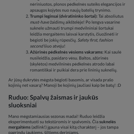
nėriniuotos, plonos pėdkelnės suteiks elegancijos ir
apsaugos kojytes nuo naujų batelių trynimo.
Trumpi leginsai (dviratininko šortai):
Tai absoliutus
must-have
žaidimų aikštelėje! Po lengva vasarine
suknele užmauti trumpi medvilniniai šortukai
leidžia mergaitėms laisvai karstytis, čiuožinėti ir
bėgioti be jokių rūpesčių.
Safety first, fashion
second
šiuo atveju!
Ažūrinės pėdkelnės vėsiems vakarams:
Kai saulė
nusileidžia, pasidaro vėsu. Baltos, ažūrinės
(skylėtos) medvilninės pėdkelnės atrodo labai
romantiškai ir puikiai dera prie lininių suknelių.
Ar jūsų dukrytės mėgsta bėgioti basomis, ar visada prašo
kojinių net vasarą? Manoji be kojinių jaučiasi kaip be batų! :D
Ruduo: Spalvų žaismas ir jaukūs
sluoksniai
Mano mėgstamiausias sezonas madai! Ruduo leidžia
eksperimentuoti su tekstūromis ir spalvomis. Čia
suknelės
mergaitėms
(adlink!) įgauna visai kitą charakterį – jos tampa
pagrindu jaukiems, šiltiems deriniams.