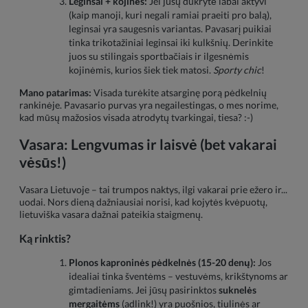
Leginsai + kojinės:
Jei jūsų dukrytė labai aktyvi
(kaip manoji, kuri negali ramiai praeiti pro balą),
leginsai yra saugesnis variantas. Pavasarį puikiai
tinka trikotažiniai leginsai iki kulkšnių. Derinkite
juos su stilingais sportbačiais ir ilgesnėmis
kojinėmis, kurios šiek tiek matosi.
Sporty chic
!
Mano patarimas:
Visada turėkite atsarginę porą pėdkelnių
rankinėje. Pavasario purvas yra negailestingas, o mes norime,
kad mūsų mažosios visada atrodytų tvarkingai, tiesa? :-)
Vasara: Lengvumas ir laisvė (bet vakarai
vėsūs!)
Vasara Lietuvoje – tai trumpos naktys, ilgi vakarai prie ežero ir...
uodai. Nors dieną dažniausiai norisi, kad kojytės kvėpuotų,
lietuviška vasara dažnai pateikia staigmenų.
Ką rinktis?
Plonos kaproninės pėdkelnės (15-20 denų):
Jos
idealiai tinka šventėms – vestuvėms, krikštynoms ar
gimtadieniams. Jei jūsų pasirinktos
suknelės
mergaitėms
(adlink!) yra puošnios, tiulinės ar