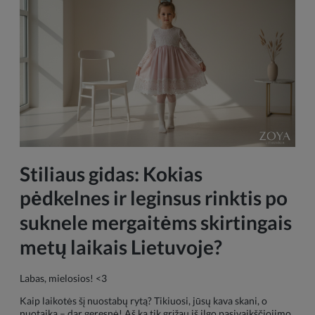
Stiliaus gidas: Kokias
pėdkelnes ir leginsus rinktis po
suknele mergaitėms skirtingais
metų laikais Lietuvoje?
Labas, mielosios! <3
Kaip laikotės šį nuostabų rytą? Tikiuosi, jūsų kava skani, o
nuotaika – dar geresnė! Aš ką tik grįžau iš ilgo pasivaikščiojimo