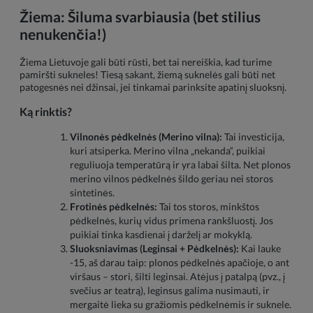
Žiema: Šiluma svarbiausia (bet stilius
nenukenčia!)
Žiema Lietuvoje gali būti rūsti, bet tai nereiškia, kad turime
pamiršti sukneles! Tiesą sakant, žiemą suknelės gali būti net
patogesnės nei džinsai, jei tinkamai parinksite apatinį sluoksnį.
Ką rinktis?
Vilnonės pėdkelnės (Merino vilna):
Tai investicija,
kuri atsiperka. Merino vilna „nekanda“, puikiai
reguliuoja temperatūrą ir yra labai šilta. Net plonos
merino vilnos pėdkelnės šildo geriau nei storos
sintetinės.
Frotinės pėdkelnės:
Tai tos storos, minkštos
pėdkelnės, kurių vidus primena rankšluostį. Jos
puikiai tinka kasdienai į darželį ar mokyklą.
Sluoksniavimas (Leginsai + Pėdkelnės):
Kai lauke
-15, aš darau taip: plonos pėdkelnės apačioje, o ant
viršaus – stori, šilti leginsai. Atėjus į patalpą (pvz., į
svečius ar teatrą), leginsus galima nusimauti, ir
mergaitė lieka su gražiomis pėdkelnėmis ir suknele.