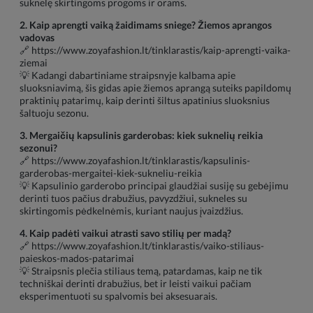
suknelę skirtingoms progoms ir orams.
2. Kaip aprengti vaiką žaidimams sniege? Žiemos aprangos
vadovas
🔗
https://www.zoyafashion.lt/tinklarastis/kaip-aprengti-vaika-
ziemai
💡 Kadangi dabartiniame straipsnyje kalbama apie
sluoksniavimą, šis gidas apie žiemos aprangą suteiks papildomų
praktinių patarimų, kaip derinti šiltus apatinius sluoksnius
šaltuoju sezonu.
3. Mergaičių kapsulinis garderobas: kiek suknelių reikia
sezonui?
🔗
https://www.zoyafashion.lt/tinklarastis/kapsulinis-
garderobas-mergaitei-kiek-sukneliu-reikia
💡 Kapsulinio garderobo principai glaudžiai susiję su gebėjimu
derinti tuos pačius drabužius, pavyzdžiui, sukneles su
skirtingomis pėdkelnėmis, kuriant naujus įvaizdžius.
4. Kaip padėti vaikui atrasti savo stilių per madą?
🔗
https://www.zoyafashion.lt/tinklarastis/vaiko-stiliaus-
paieskos-mados-patarimai
💡 Straipsnis plečia stiliaus temą, patardamas, kaip ne tik
techniškai derinti drabužius, bet ir leisti vaikui pačiam
eksperimentuoti su spalvomis bei aksesuarais.