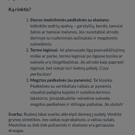
Ką rinktis?
Storos medvilninės pėdkelnės su elastanu:
Ieškokite sodrių spalvų – garstyčių, bordo, tamsiai
žalios ar tamsiai mėlynos. Jos nuostabiai atrodo
derinyje su rudeniniais aulinukais ir megztomis
suknelėmis.
Termo leginsai:
Jei planuojate ilgą pasivaikščiojimą
miške ar parke, termo leginsai po ilgesne tunika ar
suknele yra išsigelbėjimas. Jie atrodo kaip paprasti
leginsai, bet viduje turi švelnų pūkelį.
Cozy
perfection!
Megztos pėdkelnės (su pynėmis):
Tai klasika.
Pėdkelnės su vertikaliais raštais ar pynėmis
vizualiai pailgina kojytes ir suteikia deriniui
tekstūros. Įsivaizduokite: velvetinė suknelė,
megztos pėdkelnės ir stilingas paltukas.
So stylish!
Svarbu:
Rudenį labai svarbu atkreipti dėmesį į sudėtį. Venkite
grynos sintetikos, nes vaikas suprakaituos, o vėliau sušals.
Medvilnė su šiek tiek poliamido ir elastano yra geriausias
draugas.