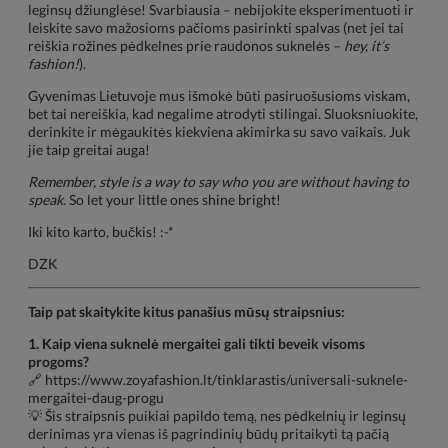
leginsų džiunglėse! Svarbiausia – nebijokite eksperimentuoti ir
leiskite savo mažosioms pačioms pasirinkti spalvas (net jei tai
reiškia rožines pėdkelnes prie raudonos suknelės –
hey, it’s
fashion!
).
Gyvenimas Lietuvoje mus išmokė būti pasiruošusioms viskam,
bet tai nereiškia, kad negalime atrodyti stilingai. Sluoksniuokite,
derinkite ir mėgaukitės kiekviena akimirka su savo vaikais. Juk
jie taip greitai auga!
Remember, style is a way to say who you are without having to
speak.
So let your little ones shine bright!
Iki kito karto, bučkis! :-*
DZK
Taip pat skaitykite kitus panašius mūsų straipsnius:
1. Kaip viena suknelė mergaitei gali tikti beveik visoms
progoms?
🔗
https://www.zoyafashion.lt/tinklarastis/universali-suknele-
mergaitei-daug-progu
💡 Šis straipsnis puikiai papildo temą, nes pėdkelnių ir leginsų
derinimas yra vienas iš pagrindinių būdų pritaikyti tą pačią