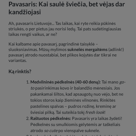
Pavasaris: Kai saulė šviečia, bet vėjas dar
kandžiojasi
Ah, pavasaris Lietuvoje... Tas laikas, kai ryte reikia pūkinės
striukės, o per pietus jau norisi ledų. Tai pats sudėtingiausias
laikas rengti vaikus, ar ne?
Kai kalbame apie pavasarį, pagrindinė taisyklė –
sluoksniavimas. Mūsų mylimos
suknelės mergaitėms
(adlink!)
pavasarį atrodo nuostabiai, bet plikos kojytės dar tikrai ne
variantas.
Ką rinktis?
Medvilninės pėdkelnės (40-60 denų):
Tai mano
go-
to
pasirinkimas kovo ir balandžio mėnesiais. Jos
pakankamai šiltos, kad apsaugotų nuo vėjo, bet ne
tokios storos kaip žieminės vilnonės. Rinkitės
pastelines spalvas – pudros rožinę, kreminę ar
šviesiai pilką. Tai suteikia tokį
fresh look
!
Raštuotos pėdkelnės:
Pavasaris yra laikas žydėti!
Pėdkelnės su smulkiomis gėlytėmis ar taškeliais
atrodo
so cute
po vienspalve suknele.