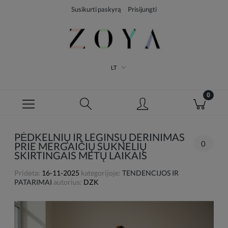
Susikurti paskyrą
Prisijungti
LT
PĖDKELNIŲ IR LEGINSŲ DERINIMAS
0
PRIE MERGAIČIŲ SUKNELIŲ
SKIRTINGAIS METŲ LAIKAIS
Pridėta:
16-11-2025
kategorijoje:
TENDENCIJOS IR
PATARIMAI
autorius:
DZK