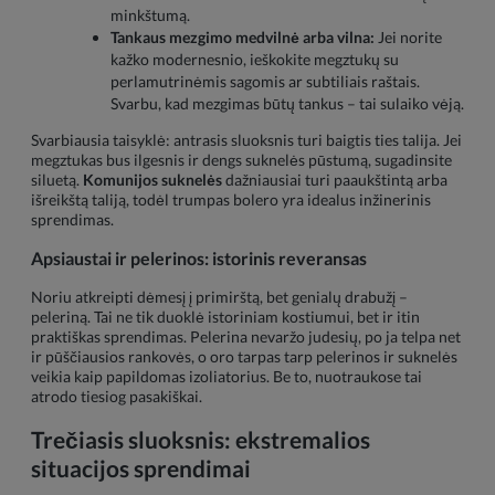
minkštumą.
Tankaus mezgimo medvilnė arba vilna:
Jei norite
kažko modernesnio, ieškokite megztukų su
perlamutrinėmis sagomis ar subtiliais raštais.
Svarbu, kad mezgimas būtų tankus – tai sulaiko vėją.
Svarbiausia taisyklė: antrasis sluoksnis turi baigtis ties talija. Jei
megztukas bus ilgesnis ir dengs suknelės pūstumą, sugadinsite
siluetą.
Komunijos suknelės
dažniausiai turi paaukštintą arba
išreikštą taliją, todėl trumpas bolero yra idealus inžinerinis
sprendimas.
Apsiaustai ir pelerinos: istorinis reveransas
Noriu atkreipti dėmesį į primirštą, bet genialų drabužį –
peleriną. Tai ne tik duoklė istoriniam kostiumui, bet ir itin
praktiškas sprendimas. Pelerina nevaržo judesių, po ja telpa net
ir pūščiausios rankovės, o oro tarpas tarp pelerinos ir suknelės
veikia kaip papildomas izoliatorius. Be to, nuotraukose tai
atrodo tiesiog pasakiškai.
Trečiasis sluoksnis: ekstremalios
situacijos sprendimai