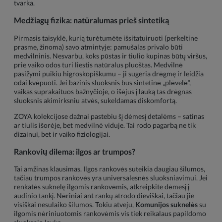
tvarka.
Medžiagų fizika: natūralumas prieš sintetiką
Pirmasis taisyklė, kurią turėtumėte išsitatuiruoti (perkeltine
prasme, žinoma) savo atmintyje: pamušalas privalo būti
medvilninis. Nesvarbu, koks pūstas ir tiulio kupinas būtų viršus,
prie vaiko odos turi liestis natūralus pluoštas. Medvilnė
pasižymi puikiu higroskopiškumu – ji sugeria drėgmę ir leidžia
odai kvėpuoti. Jei bazinis sluoksnis bus sintetinė „plėvelė“,
vaikas suprakaituos bažnyčioje, o išėjus į lauką tas drėgnas
sluoksnis akimirksniu atvės, sukeldamas diskomfortą.
ZOYA kolekcijose dažnai pastebiu šį dėmesį detalėms – satinas
ar tiulis išorėje, bet medvilnė viduje. Tai rodo pagarbą ne tik
dizainui, bet ir vaiko fiziologijai.
Rankovių dilema: ilgos ar trumpos?
Tai amžinas klausimas. Ilgos rankovės suteikia daugiau šilumos,
tačiau trumpos rankovės yra universalesnės sluoksniavimui. Jei
renkatės suknelę ilgomis rankovėmis, atkreipkite dėmesį į
audinio tankį. Nėriniai ant rankų atrodo dieviškai, tačiau jie
visiškai nesulaiko šilumos. Tokiu atveju,
Komunijos suknelės
su
ilgomis nėriniuotomis rankovėmis vis tiek reikalaus papildomo