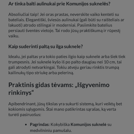
Ar tinka balti aulinukai prie Komunijos suknelės?
Absoliučiai taip! Jei oras prastas, neverskite vaiko kentėti su
bateliais. Elegantiški, šviesūs aulinukai (gali būti su raišteliais ar
lakuoti) atrodo stilingai ir moderniai. Pasiimkite batelius
persiauti šventės vietoje. Tai rodo jūsų praktiškumą ir rūpestį
vaiku.
Kaip suderinti paltą su ilga suknele?
Idealu, jei paltas yra tokio paties ilgio kaip suknelė arba šiek tiek
trumpesnis. Jei suknelė kyšo iš po palto daugiau nei 10 cm, tai
gali atrodyti netvarkingai. Tokiu atveju geriau rinktis trumpą
kailinukų tipo striukę arba peleriną.
Praktinis gidas tėvams: „Išgyvenimo
rinkinys“
Apibendrinant, jūsų tikslas yra sukurti sistemą, kuri veiktų bet
kokiomis sąlygomis. Štai mano patikrintas sąrašas, ką verta
turėti pasiruošus:
Pagrindas:
Kokybiška
Komunijos suknelė
su
medvilniniu pamušalu.