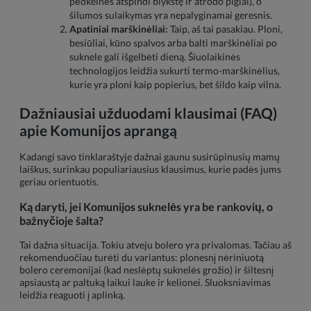
pėdkelnės atspindi blykstę ir atrodo pigiai), o
šilumos sulaikymas yra nepalyginamai geresnis.
Apatiniai marškinėliai:
Taip, aš tai pasakiau. Ploni,
besiūliai, kūno spalvos arba balti marškinėliai po
suknele gali išgelbėti dieną. Šiuolaikinės
technologijos leidžia sukurti termo-marškinėlius,
kurie yra ploni kaip popierius, bet šildo kaip vilna.
Dažniausiai užduodami klausimai (FAQ)
apie Komunijos aprangą
Kadangi savo tinklaraštyje dažnai gaunu susirūpinusių mamų
laiškus, surinkau populiariausius klausimus, kurie padės jums
geriau orientuotis.
Ką daryti, jei
Komunijos suknelės
yra be rankovių, o
bažnyčioje šalta?
Tai dažna situacija. Tokiu atveju bolero yra privalomas. Tačiau aš
rekomenduočiau turėti du variantus: plonesnį nėriniuotą
bolero ceremonijai (kad neslėptų suknelės grožio) ir šiltesnį
apsiaustą ar paltuką laikui lauke ir kelionei. Sluoksniavimas
leidžia reaguoti į aplinką.