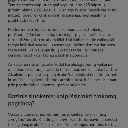
Temperatūros amplitudė gali svyruoti nuo +25 laipsnių
(prisiminkime 2018-uosius) iki sniego krušos (beveik kas antri
metai). Todėl, renkantis šventinę aprangą, mes negalime
pasikliauti tik viltimi.
Mados industrijoje vis dažniau kalbama apie „funkcinį
puošnumą“. Tai koncepcija, kuri teigia, jog drabužis privalo
tarnauti žmogui, o ne atvirkščiai. Kai kalbame apie vaikus, tai
tampa kritiškai svarbu. Jų termoreguliacinė sistema dar nėra
tokia stabili kaip suaugusiųjų, o stresas dėl iškilmingos
ceremonijos tik dar labiau paaštrina pojūčius.
Ar kada nors susimąstėte, kodėl karališkųjų šeimų vaikai per
oficialias ceremonijas atrodo taip ramiai, net kai lauke žvarbu?
Atsakymas paprastas: po jų drabužiais slepiasi nematoma, bet
kruopščiai apgalvota šilumos architektūra. Ir čia mes prieiname
prie pagrindinio elemento – pačios suknelės.
Bazinis sluoksnis: kaip išsirinkti tinkamą
pagrindą?
Viskas prasideda nuo
Komunijos suknelės
. Tai yra mūsų
„svogūno“ šerdis. Klaidinga manyti, kad sluoksniavimas reiškia
tiesiog daug drabužių. Ne, tai reiškia teisingus audinius teisinga