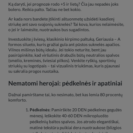
Ką daryti, jei prognozė rodo +5 ir lietų? Čia jau nepadės joks
bolero. Reikia palto. Tačiau ne bet kokio.
Ar kada nors bandėte įtikinti aštuonmetę užsidėti kasdienį
striukę ant savo svajonių suknelės? Tai kova, kurios nelaimėsite,
o jei ir laimėsite, nuotraukos bus sugadintos.
Investuokite į šviesų, klasikinio kirpimo paltuką. Geriausia – A
formos silueto, kuris gražiai gula ant pūstos suknelės apačios.
Vilnos mišinys būtų idealu. Jei tokio neturite, bent jau
pasirūpinkite, kad viršutinis drabužis būtų neutralios spalvos
(smėlio, kreminės, šviesiai pilkos). Venkite ryškių, sportinių
striukių su logotipais – tai vizualinis triukšmas, kuris pjaunasi
su sakralia progos nuotaika.
Nematomi herojai: pėdkelnės ir apatiniai
Dažnai pamirštame tai, ko nesimato, bet kas lemia 80 procentų
komforto.
Pėdkelnės:
Pamirškite 20 DEN pėdkelnes gegužės
mėnesį. Ieškokite 40-60 DEN mikropluošto
pėdkelnių baltos spalvos. Jos atrodo elegantiškai,
matinė tekstūra puikiai dera nuotraukose (blizgios