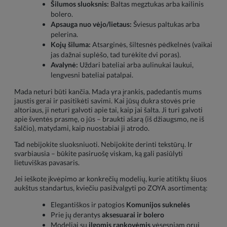
Šilumos sluoksnis:
Baltas megztukas arba kailinis
bolero.
Apsauga nuo vėjo/lietaus:
Šviesus paltukas arba
pelerina.
Kojų šiluma:
Atsarginės, šiltesnės pėdkelnės (vaikai
jas dažnai suplėšo, tad turėkite dvi poras).
Avalynė:
Uždari bateliai arba aulinukai laukui,
lengvesni bateliai patalpai.
Mada neturi būti kančia. Mada yra įrankis, padedantis mums
jaustis gerai ir pasitikėti savimi. Kai jūsų dukra stovės prie
altoriaus, ji neturi galvoti apie tai, kaip jai šalta. Ji turi galvoti
apie šventės prasmę, o jūs – braukti ašarą (iš džiaugsmo, ne iš
šalčio), matydami, kaip nuostabiai ji atrodo.
Tad nebijokite sluoksniuoti. Nebijokite derinti tekstūrų. Ir
svarbiausia – būkite pasiruošę viskam, ką gali pasiūlyti
lietuviškas pavasaris.
Jei ieškote įkvėpimo ar konkrečių modelių, kurie atitiktų šiuos
aukštus standartus, kviečiu pasižvalgyti po ZOYA asortimentą:
Elegantiškos ir patogios
Komunijos suknelės
Prie jų derantys
aksesuarai ir bolero
Modeliai su
ilgomis rankovėmis
vėsesniam orui