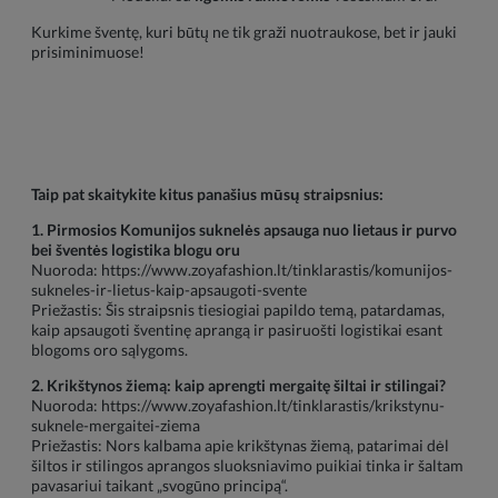
Kurkime šventę, kuri būtų ne tik graži nuotraukose, bet ir jauki
prisiminimuose!
Taip pat skaitykite kitus panašius mūsų straipsnius:
1. Pirmosios Komunijos suknelės apsauga nuo lietaus ir purvo
bei šventės logistika blogu oru
Nuoroda:
https://www.zoyafashion.lt/tinklarastis/komunijos-
sukneles-ir-lietus-kaip-apsaugoti-svente
Priežastis: Šis straipsnis tiesiogiai papildo temą, patardamas,
kaip apsaugoti šventinę aprangą ir pasiruošti logistikai esant
blogoms oro sąlygoms.
2. Krikštynos žiemą: kaip aprengti mergaitę šiltai ir stilingai?
Nuoroda:
https://www.zoyafashion.lt/tinklarastis/krikstynu-
suknele-mergaitei-ziema
Priežastis: Nors kalbama apie krikštynas žiemą, patarimai dėl
šiltos ir stilingos aprangos sluoksniavimo puikiai tinka ir šaltam
pavasariui taikant „svogūno principą“.