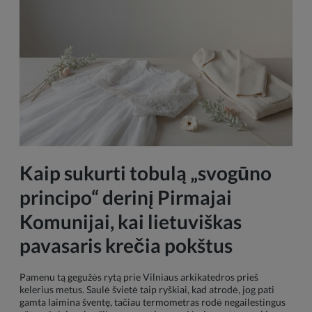
Kaip sukurti tobulą „svogūno
principo“ derinį Pirmajai
Komunijai, kai lietuviškas
pavasaris krečia pokštus
Pamenu tą gegužės rytą prie Vilniaus arkikatedros prieš
kelerius metus. Saulė švietė taip ryškiai, kad atrodė, jog pati
gamta laimina šventę, tačiau termometras rodė negailestingus