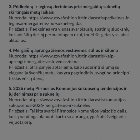
3. Pėdkelnių ir leginsų derinimas prie mergaičių suknelių
skirtingais metų laikais
Nuoroda:
https://www.zoyafashion.lt/tinklarastis/pedkelnes-ir-
leginsai-mergaitems-po-suknele-gidas
Priežastis: Pėdkelnės yra vienas svarbiausių apatinių sluoksnių
kuriant šiltą derinį permainingam orui, todėl šis gidas yra labai
aktualus.
4. Mergaičių apranga žiemos vestuvėms: stilius ir šiluma
Nuoroda:
https://www.zoyafashion.lt/tinklarastis/kaip-
aprengti-mergaite-vestuvems-ziema
Priežastis: Straipsnyje aptariama, kaip suderinti šilumą su
elegancija švenčių metu, kas yra pagrindinis „svogūno principo“
tikslas vėsią dieną.
5. 2026 metų Pirmosios Komunijos šukuosenų tendencijos ir
jų derinimas prie suknelių
Nuoroda:
https://www.zoyafashion.lt/tinklarastis/komunijos-
sukuosenos-2026-mergaitems-ir-sukneles
Priežastis: Tai kita svarbi Pirmosios Komunijos įvaizdžio dalis,
kurią naudinga planuoti kartu su apranga, ypač atsižvelgiant į
vėjuotą orą.