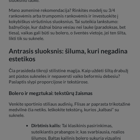
sluoksnio lauke.
Mano asmeninė rekomendacija? Rinkitės modelį su 3/4
rankovėmis arba trumpomis rankovėmis ir investuokite į
kokybiškus viršutinius sluoksnius. Tai suteikia lankstumo:
bažnyčioje, kur dažnai būna vėsiau nei lauke (paradoksas, bet
tiesa), vaikas gali būti su bolero, o šventės vietoje, jei ten šilta,
likti tik su suknele.
Antrasis sluoksnis: šiluma, kuri negadina
estetikos
Čia prasideda tikroji stilistinė magija. Kaip uždėti šiltą drabužį
ant pūstos suknelės ir nepaversti vaiko beformiu debesiu?
Paslaptis slypi proporcijose ir tekstūrose.
Bolero ir megztukai: tekstūrų žaismas
Venkite sportinio stiliaus audinių. Flisas ar paprasta trikotažinė
medvilnė čia netiks. Ieškokite tekstūrų, kurios „kalbasi“ su
suknele.
Dirbtinis kailis:
Tai klasikinis pasirinkimas,
suteikiantis prabangos ir, kas svarbiausia, realios
šilumos. Baltas kailinis bolero sukuria vizualinį