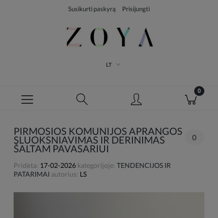
Susikurti paskyrą
Prisijungti
LT
PIRMOSIOS KOMUNIJOS APRANGOS
0
SLUOKSNIAVIMAS IR DERINIMAS
ŠALTAM PAVASARIUI
Pridėta:
17-02-2026
kategorijoje:
TENDENCIJOS IR
PATARIMAI
autorius:
LS