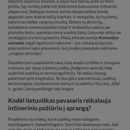
aštuonis laipsnius šilumos, o vėjas nuo Neries pūtė su tokiu
įniršiu, lyg norėtų patikrinti kiekvienos šukuosenos inžinerinį
atsparumą. Stebėjau mamas, kurios desperatiškai bandė
apgaubti savo dukras tėčių švarkais, ir mergaites, kurių dantų
kalenimas stelbė vargonų muziką. Būtent tą akimirką,
stebėdama mėlynuojančias lūpas ir drebančius pečius po
plonyčiu tiuliu, supratau vieną svarbią tiesą: Lietuvoje stilius be
strategijos yra tiesiog kančia. Mūsų klimato zonoje
Komunijos
suknelės
negali egzistuoti vakuume – jos reikalauja karinio
pasiruošimo lygio planavimo, kurį mados pasaulyje vadiname
„svogūno principu“.
Šiandien noriu pasidalinti savo, kaip mados kritikės ir žmogaus,
mačiusio per daug sušalusių vaikų, įžvalgomis apie tai, kaip
suderinti estetiką su termoreguliacija. Tai nebus tiesiog
patarimai apie megztukus. Tai bus gilus pasinėrimas į audinių
technologijas, sluoksniavimo meną ir tą subtilią ribą tarp „šilta“
ir „gražu“, kurią peržengti taip lengva.
Kodėl lietuviškas pavasaris reikalauja
inžinerinio požiūrio į aprangą?
Pradėkime nuo faktų, kurie patiktų mano kolegoms
sociologams ir meteorologams. Istoriniai duomenys rodo, kad
gegužės mėnuo Lietuvoje yra vienas labiausiai nenuspėjamų.