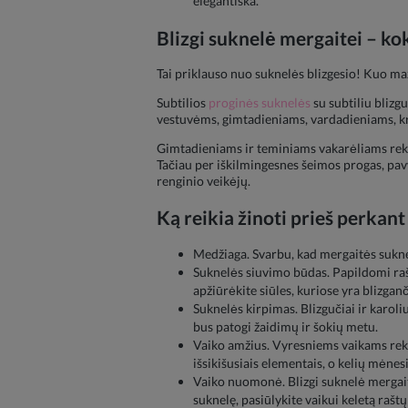
elegantiška.
Blizgi suknelė mergaitei – koki
Tai priklauso nuo suknelės blizgesio! Kuo maž
Subtilios
proginės suknelės
su subtiliu blizgu
vestuvėms, gimtadieniams, vardadieniams, k
Gimtadieniams ir teminiams vakarėliams reko
Tačiau per iškilmingesnes šeimos progas, pav
renginio veikėjų.
Ką reikia žinoti prieš perkan
Medžiaga. Svarbu, kad mergaitės sukne
Suknelės siuvimo būdas. Papildomi rašta
apžiūrėkite siūles, kuriose yra blizganč
Suknelės kirpimas. Blizgučiai ir karol
bus patogi žaidimų ir šokių metu.
Vaiko amžius. Vyresniems vaikams reko
išsikišusiais elementais, o kelių mėnesi
Vaiko nuomonė. Blizgi suknelė mergaitei
suknelę, pasiūlykite vaikui keletą raštų