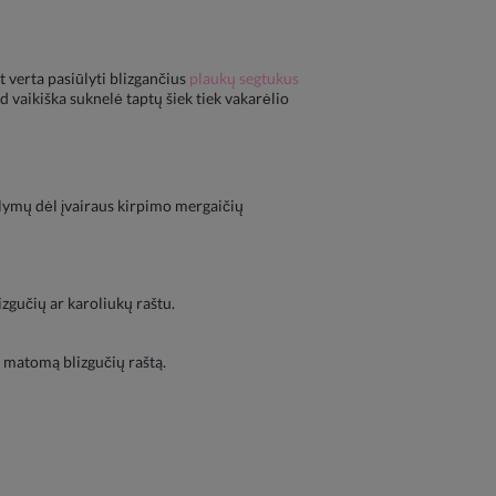
ūt verta pasiūlyti blizgančius
plaukų segtukus
 vaikiška suknelė taptų šiek tiek vakarėlio
ūlymų dėl įvairaus kirpimo mergaičių
zgučių ar karoliukų raštu.
t matomą blizgučių raštą.