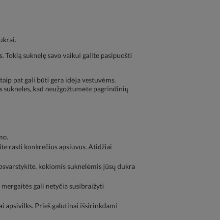
ukrai.
ios. Tokią suknelę savo vaikui galite pasipuošti
ip pat gali būti gera idėja vestuvėms.
es sukneles, kad neužgožtumėte pagrindinių
mo.
ite rasti konkrečius apsiuvus. Atidžiai
 Apsvarstykite, kokiomis suknelėmis jūsų dukra
ergaitės gali netyčia susibraižyti
i apsivilks. Prieš galutinai išsirinkdami