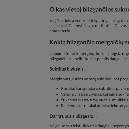
O kas vietoj blizgančios sukn
Jei jūsų dukra nenori eiti ypatingai progai su b
ir juostas
? Galimybės yra neribotos! Galvos j
charakteriu!
Kokią blizgančią mergaičių su
Nepamiršome ir merginų, kurios mėgsta drąsų i
blizgančių suknelių, kurias pamils daugelis 
Subtilus blyksnis
Merginoms, kurios norėtų spindėti, bet progai
Rosalia, kurią sudaro subtilios, pavien
Valerie yra pasiūlymas, kuriame suknel
Suknelės kraštą Amy puošia smulkiais b
Fabienne karoliukai atlieka dekoratyvi
Dar truputis blizgesio...
Jei galite sau leisti šiek tiek daugiau beprotyb