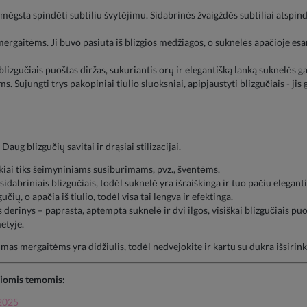
ėgsta spindėti subtiliu švytėjimu. Sidabrinės žvaigždės subtiliai atspind
mergaitėms. Ji buvo pasiūta iš blizgios medžiagos, o suknelės apačioje esa
blizgučiais puoštas diržas, sukuriantis orų ir elegantišką lanką suknelės ga
 Sujungti trys pakopiniai tiulio sluoksniai, apipjaustyti blizgučiais - jis g
ug blizgučių savitai ir drąsiai stilizacijai.
kiai tiks šeimyniniams susibūrimams, pvz., šventėms.
idabriniais blizgučiais, todėl suknelė yra išraiškinga ir tuo pačiu eleganti
čių, o apačia iš tiulio, todėl visa tai lengva ir efektinga.
s derinys – paprasta, aptempta suknelė ir dvi ilgos, visiškai blizgučiais p
etyje.
as mergaitėms yra didžiulis, todėl nedvejokite ir kartu su dukra išsirinkit
šiomis temomis:
 2025