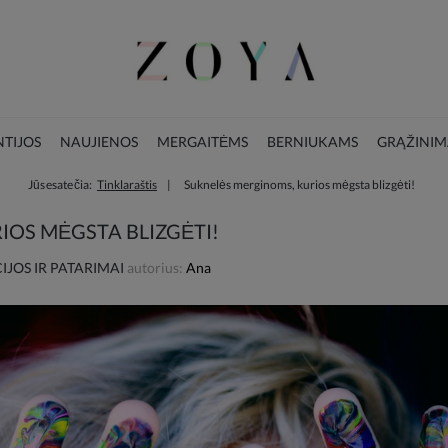
TIJOS
NAUJIENOS
MERGAITĖMS
BERNIUKAMS
GRĄŽINIM
Jūs esate čia:
Tinklaraštis
Suknelės merginoms, kurios mėgsta blizgėti!
LOOKBOOK
KALĖDŲ KOLEKCIJA
IOS MĖGSTA BLIZGĖTI!
JOS IR PATARIMAI
autorius:
Ana