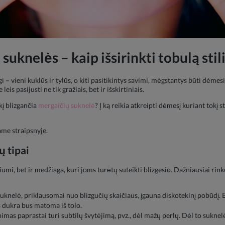
 suknelės
– kaip išsirinkti tobulą stil
ngi – vieni kuklūs ir tylūs, o kiti pasitikintys savimi, mėgstantys būti dėme
eis pasijusti ne tik gražiais, bet ir išskirtiniais.
kį blizgančia
mergaičių suknelė
? Į ką reikia atkreipti dėmesį kuriant tokį 
ame straipsnyje.
ių
tipai
liumi, bet ir medžiaga, kuri joms turėtų suteikti blizgesio. Dažniausiai rinko
suknelė, priklausomai nuo blizgučių skaičiaus, įgauna diskotekinį pobūdį. Bl
aus dukra bus matoma iš tolo.
pimas paprastai turi subtilų švytėjimą, pvz., dėl mažų perlų. Dėl to suknelė