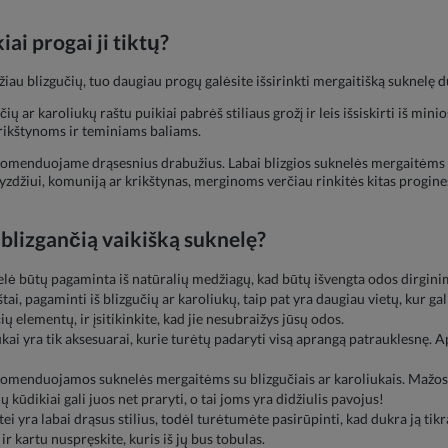
ai progai ji tiktų?
iau blizgučių, tuo daugiau progų galėsite išsirinkti mergaitišką suknelę d
čių ar karoliukų raštu puikiai pabrėš stiliaus grožį ir leis išsiskirti iš min
rikštynoms ir teminiams baliams.
menduojame drąsesnius drabužius. Labai blizgios suknelės mergaitėms ta
yzdžiui, komuniją ar krikštynas, merginoms verčiau rinkitės kitas progin
t blizgančią
vaikišką suknelę
?
lė būtų pagaminta iš natūralių medžiagų, kad būtų išvengta odos dirgini
i, pagaminti iš blizgučių ar karoliukų, taip pat yra daugiau vietų, kur gal
ių elementų, ir įsitikinkite, kad jie nesubraižys jūsų odos.
iukai yra tik aksesuarai, kurie turėtų padaryti visą aprangą patrauklesnę.
menduojamos suknelės mergaitėms su blizgučiais ar karoliukais. Mažos m
ų kūdikiai gali juos net praryti, o tai joms yra didžiulis pavojus!
 yra labai drąsus stilius, todėl turėtumėte pasirūpinti, kad dukra ją tikra
 ir kartu nuspręskite, kuris iš jų bus tobulas.