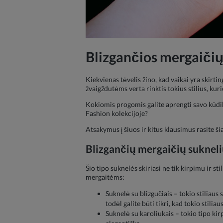
Blizgančios
mergaičių
Kiekvienas tėvelis žino, kad vaikai yra skirti
žvaigždutėms verta rinktis tokius stilius, kurie l
Kokiomis progomis galite aprengti savo kūdi
Fashion kolekcijoje?
Atsakymus į šiuos ir kitus klausimus rasite ši
Blizgančių
mergaičių suknel
Šio tipo suknelės skiriasi ne tik kirpimu ir sti
mergaitėms:
Suknelė su blizgučiais – tokio stiliaus 
todėl galite būti tikri, kad tokio stili
Suknelė su karoliukais – tokio tipo kir