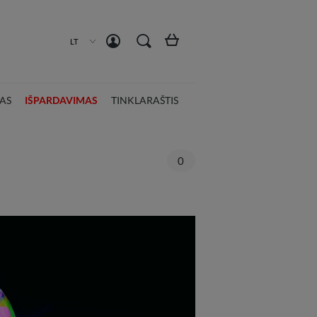
Susikurti paskyrą
Prisijungti
LT
AS
IŠPARDAVIMAS
TINKLARAŠTIS
0