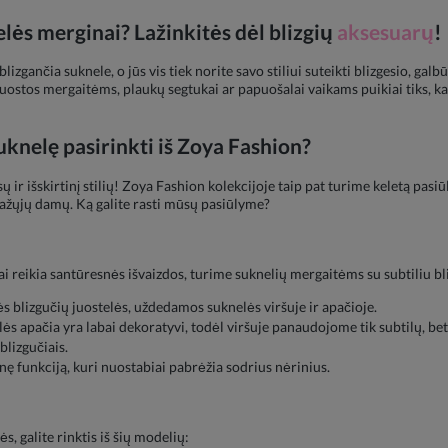
elės merginai? Lažinkitės dėl blizgių
aksesuarų
!
lizgančia suknele, o jūs vis tiek norite savo stiliui suteikti blizgesio, galb
uostos mergaitėms, plaukų segtukai ar papuošalai vaikams puikiai tiks, kad
knelę pasirinkti iš Zoya Fashion?
r išskirtinį stilių! Zoya Fashion kolekcijoje taip pat turime keletą pasi
mažųjų damų. Ką galite rasti mūsų pasiūlyme?
 reikia santūresnės išvaizdos, turime suknelių mergaitėms su subtiliu bli
ės blizgučių juostelės, uždedamos suknelės viršuje ir apačioje.
ės apačia yra labai dekoratyvi, todėl viršuje panaudojome tik subtilų, be
lizgučiais.
nę funkciją, kuri nuostabiai pabrėžia sodrius nėrinius.
ės, galite rinktis iš šių modelių: