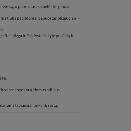
i šviesą, o paprastas suknelės kirpimas
ntis tiulis papildomai papuoštas blizgučiais –
le.
ražiai blizga ir išsidėsto šokyje posūkių ir
ška.
uoštos rankovės yra įdomus stiliaus
e jums labiausiai tinkantį raštą.