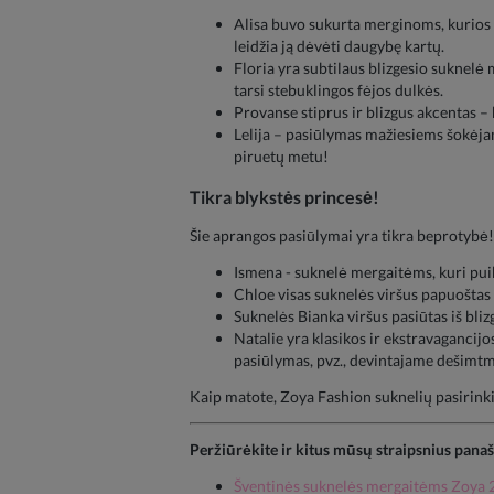
Alisa buvo sukurta merginoms, kurios m
leidžia ją dėvėti daugybę kartų.
Floria yra subtilaus blizgesio suknelė 
tarsi stebuklingos fėjos dulkės.
Provanse stiprus ir blizgus akcentas – 
Lelija – pasiūlymas mažiesiems šokėjams.
piruetų metu!
Tikra blykstės princesė!
Šie aprangos pasiūlymai yra tikra beprotybė! Da
Ismena - suknelė mergaitėms, kuri pui
Chloe visas suknelės viršus papuoštas s
Suknelės Bianka viršus pasiūtas iš blizgu
Natalie yra klasikos ir ekstravagancijo
pasiūlymas, pvz., devintajame dešimtm
Kaip matote, Zoya Fashion suknelių pasirinkim
Peržiūrėkite ir kitus mūsų straipsnius pana
Šventinės suknelės mergaitėms Zoya