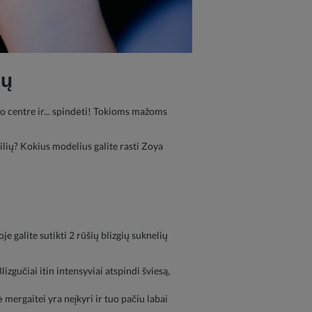
ių
sio centre ir... spindėti! Tokioms mažoms
stilių? Kokius modelius galite rasti Zoya
je galite sutikti 2 rūšių blizgių suknelių
izgučiai itin intensyviai atspindi šviesą,
 mergaitei yra neįkyri ir tuo pačiu labai