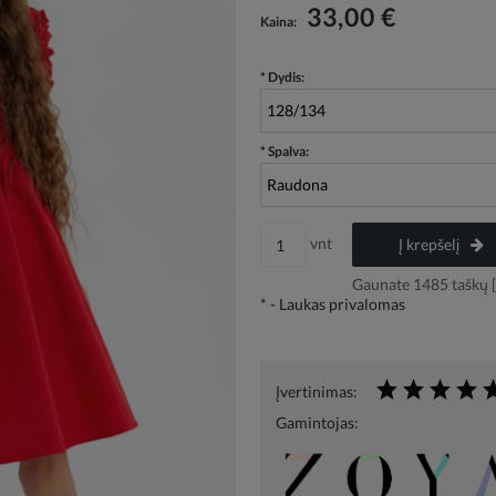
Į kainą neįskaičiuotos galimos mokėjimo
33,00 €
Kaina:
išlaidos
*
Dydis:
*
Spalva:
vnt
Į krepšelį
Gaunate
1485
taškų [
*
- Laukas privalomas
Įvertinimas:
Gamintojas: