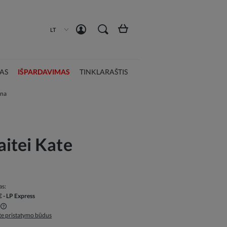
Susikurti paskyrą
Prisijungti
LT
AS
IŠPARDAVIMAS
TINKLARAŠTIS
ona
itei Kate
as:
€
- LP Express
ite pristatymo būdus