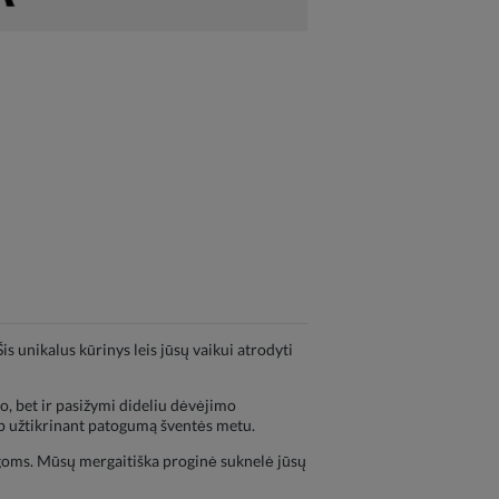
 unikalus kūrinys leis jūsų vaikui atrodyti
do, bet ir pasižymi dideliu dėvėjimo
aip užtikrinant patogumą šventės metu.
rogoms. Mūsų mergaitiška proginė suknelė jūsų