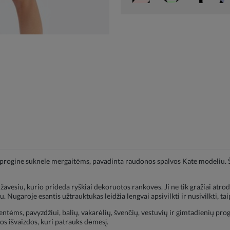
rogine suknele mergaitėms, pavadinta raudonos spalvos Kate modeliu. Šis
žavesiu, kurio prideda ryškiai dekoruotos rankovės. Ji ne tik gražiai atro
. Nugaroje esantis užtrauktukas leidžia lengvai apsivilkti ir nusivilkti, t
ventėms, pavyzdžiui, balių, vakarėlių, švenčių, vestuvių ir gimtadienių p
lios išvaizdos, kuri patrauks dėmesį.