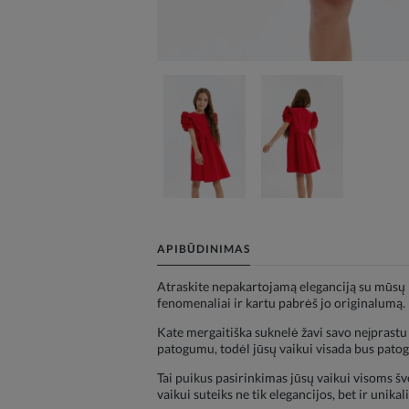
APIBŪDINIMAS
Atraskite nepakartojamą eleganciją su mūsų p
fenomenaliai ir kartu pabrėš jo originalumą.
Kate mergaitiška suknelė žavi savo neįprastu 
patogumu, todėl jūsų vaikui visada bus patogu
Tai puikus pasirinkimas jūsų vaikui visoms š
vaikui suteiks ne tik elegancijos, bet ir unika