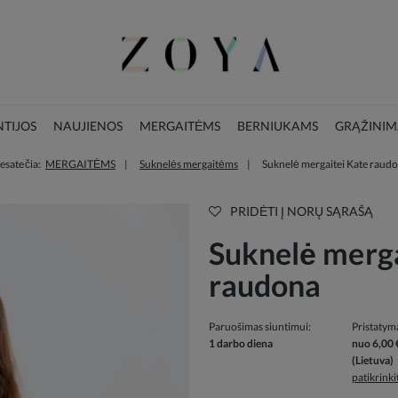
TIJOS
NAUJIENOS
MERGAITĖMS
BERNIUKAMS
GRĄŽINIM
 esate čia:
MERGAITĖMS
Suknelės mergaitėms
Suknelė mergaitei Kate raud
LOOKBOOK
KALĖDŲ KOLEKCIJA
PRIDĖTI Į NORŲ SĄRAŠĄ
Suknelė merga
raudona
Paruošimas siuntimui:
Pristatym
1 darbo diena
nuo 6,00 
(Lietuva)
patikrink