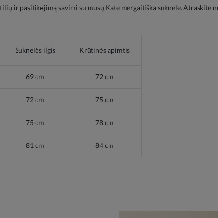
 stilių ir pasitikėjimą savimi su mūsų Kate mergaitiška suknele. Atraskit
Suknelės ilgis
Krūtinės apimtis
69 cm
72 cm
72 cm
75 cm
75 cm
78 cm
81 cm
84 cm