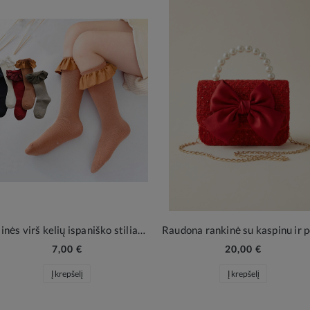
Kojinės virš kelių ispaniško stiliaus
7,00 €
20,00 €
Į krepšelį
Į krepšelį