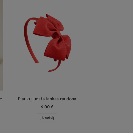
Raudona rankinė su kaspinu ir perline rankena mergaitei
Plaukų juosta lankas raudona
6,00 €
Į krepšelį