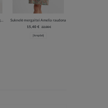
Proginė suknelė mergaitei Margaret red
Suknelė mergaitei Amelia raudona
15,40 €
22,00 €
Į krepšelį