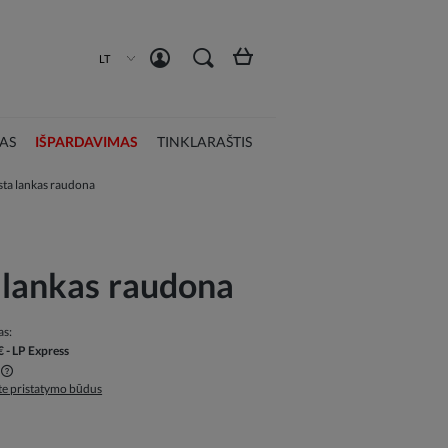
Susikurti paskyrą
Prisijungti
LT
AS
IŠPARDAVIMAS
TINKLARAŠTIS
sta lankas raudona
 lankas raudona
as:
€
- LP Express
ite pristatymo būdus