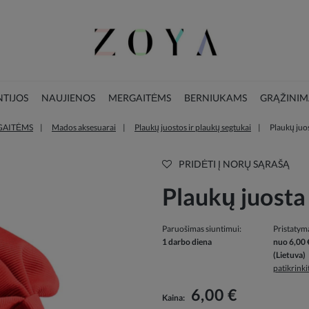
TIJOS
NAUJIENOS
MERGAITĖMS
BERNIUKAMS
GRĄŽINIM
GAITĖMS
Mados aksesuarai
Plaukų juostos ir plaukų segtukai
Plaukų juo
LOOKBOOK
KALĖDŲ KOLEKCIJA
PRIDĖTI Į NORŲ SĄRAŠĄ
Plaukų juosta
Paruošimas siuntimui:
Pristatym
1 darbo diena
nuo 6,00 
(Lietuva)
patikrink
Į kainą neįskaičiuotos galimos mokėjimo
6,00 €
Kaina:
išlaidos