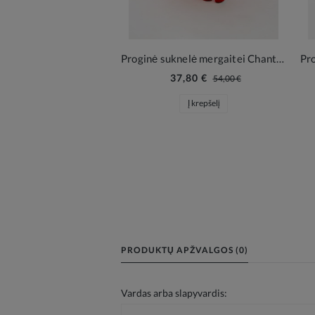
Proginė suknelė mergaitei Chantal red
37,80 €
54,00 €
Į krepšelį
PRODUKTŲ APŽVALGOS (0)
Vardas arba slapyvardis: