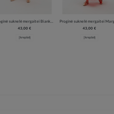
Proginė suknelė mergaitei Bianka red
43,00 €
43,00 €
Į krepšelį
Į krepšelį