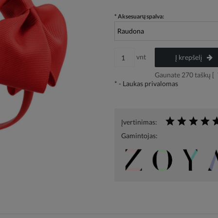
*
Aksesuarų spalva:
vnt
Į krepšelį
Gaunate
270
taškų [
*
- Laukas privalomas
Įvertinimas:
Gamintojas: