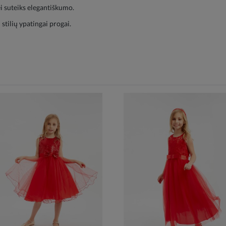
i suteiks elegantiškumo.
stilių ypatingai progai.