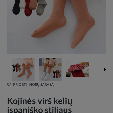
PRIDĖTI Į NORŲ SĄRAŠĄ
Kojinės virš kelių
ispaniško stiliaus