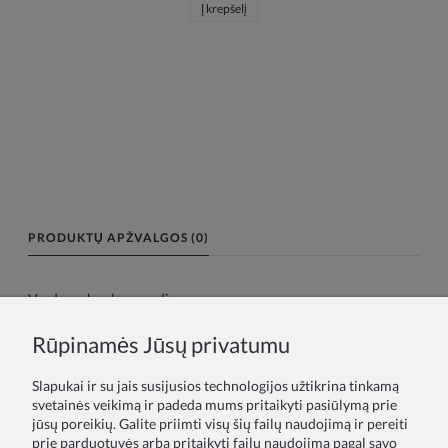
Į krepšelį
PRODUKTŲ APŽVALGOS (0)
Vardas arba slapyvardis:
Rūpinamės Jūsų privatumu
Tavo atsiliepimas:
Slapukai ir su jais susijusios technologijos užtikrina tinkamą
svetainės veikimą ir padeda mums pritaikyti pasiūlymą prie
jūsų poreikių. Galite priimti visų šių failų naudojimą ir pereiti
prie parduotuvės arba pritaikyti failų naudojimą pagal savo