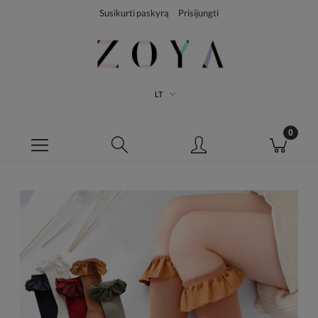
Susikurti paskyrą
Prisijungti
LT