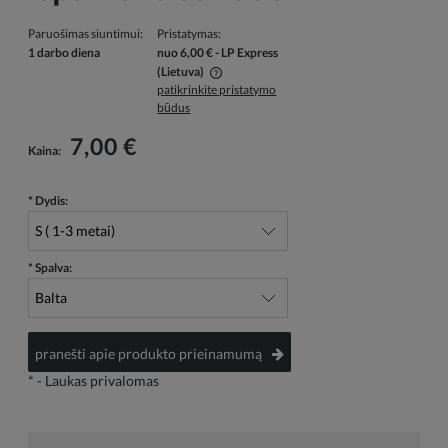
Paruošimas siuntimui:
Pristatymas:
1 darbo diena
nuo 6,00 €
- LP Express
(Lietuva)
patikrinkite pristatymo
Į kainą neįskaičiuotos galimos mokėjimo išlaidos
būdus
7,00 €
Kaina:
*
Dydis:
*
Spalva:
pranešti apie produkto prieinamumą
*
- Laukas privalomas