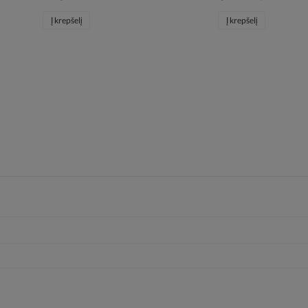
Į krepšelį
Į krepšelį