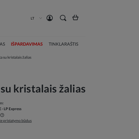
Susikurti paskyrą
Prisijungti
LT
AS
IŠPARDAVIMAS
TINKLARAŠTIS
 su kristalais žalias
su kristalais žalias
as:
€
- LP Express
ite pristatymo būdus