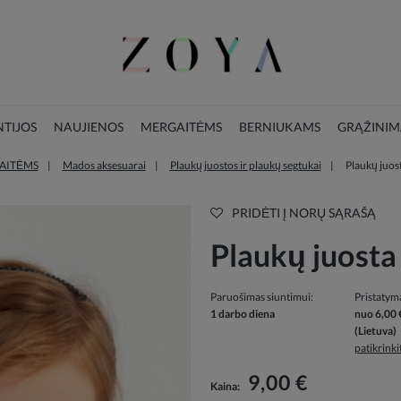
TIJOS
NAUJIENOS
MERGAITĖMS
BERNIUKAMS
GRĄŽINIM
AITĖMS
Mados aksesuarai
Plaukų juostos ir plaukų segtukai
Plaukų juosta
LOOKBOOK
KALĖDŲ KOLEKCIJA
PRIDĖTI Į NORŲ SĄRAŠĄ
Plaukų juosta 
Paruošimas siuntimui:
Pristatym
1 darbo diena
nuo 6,00 
(Lietuva)
patikrink
Į kainą neįskaičiuotos galimos mokėjimo
9,00 €
Kaina:
išlaidos