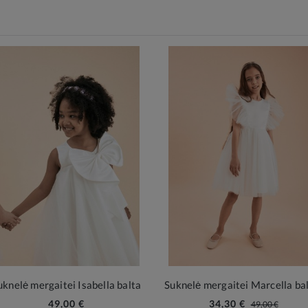
uknelė mergaitei Isabella balta
Suknelė mergaitei Marcella ba
49,00 €
34,30 €
49,00 €