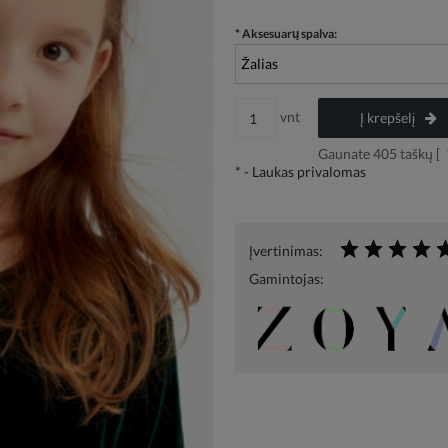
*
Aksesuarų spalva:
vnt
Į krepšelį
Gaunate
405
taškų [
*
- Laukas privalomas
Įvertinimas:
Gamintojas: