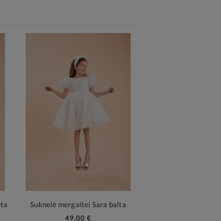
lta
Suknelė mergaitei Sara balta
49,00 €