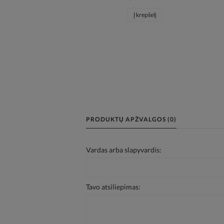
Į krepšelį
PRODUKTŲ APŽVALGOS (0)
Vardas arba slapyvardis:
Tavo atsiliepimas: