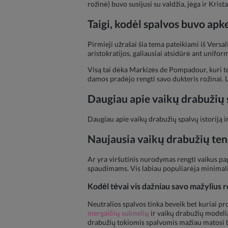
rožinė) buvo susijusi su valdžia, jėga ir Kris
Taigi, kodėl spalvos buvo apk
Pirmieji užrašai šia tema pateikiami iš Versal
aristokratijos, galiausiai atsidūrė ant unifo
Visą tai dėka Markizės de Pompadour, kuri teig
damos pradėjo rengti savo dukteris rožinai. 
Daugiau apie vaikų drabužių s
Daugiau apie vaikų drabužių spalvų istoriją i
Naujausia vaikų drabužių tend
Ar yra viršutinis nurodymas rengti vaikus paga
spaudimams. Vis labiau populiarėja minimali
Kodėl tėvai vis dažniau savo mažylius r
Neutralios spalvos tinka beveik bet kuriai prog
mergaičių suknelių
ir vaikų drabužių modelia
drabužių tokiomis spalvomis mažiau matosi be