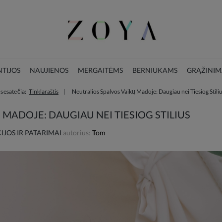
TIJOS
NAUJIENOS
MERGAITĖMS
BERNIUKAMS
GRĄŽINIM
s esate čia:
Tinklaraštis
Neutralios Spalvos Vaikų Madoje: Daugiau nei Tiesiog Stili
LOOKBOOK
KALĖDŲ KOLEKCIJA
MADOJE: DAUGIAU NEI TIESIOG STILIUS
JOS IR PATARIMAI
autorius:
Tom