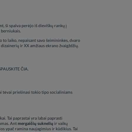
, ši spalva perėjo iš dieviškų rankų į
 berniukais.
uo to laiko, nepaisant savo šeimininkės, dvaro
dizainerių ir XX amžiaus ekrano žvaigždžių.
– SPAUSKITE ČIA.
i tėvai priešinasi tokio tipo socialiniams
kai. Tai paprastai yra labai paprasti
gumas. Ant
mergaičių suknelių
ir vaikų
os ypač ramina naujagimius ir kūdikius. Tai