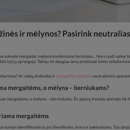
žinės ir mėlynos? Pasirink neutralia
nė suknelė mergaitei, mėlyna kombinzonė berniukui... Nors maži vaikai ta
kšti lytį jų aprangoje. Tačiau vis daugiau tėvų priešinasi šiems reikalavi
riskyrimas? Ar vaikų drabužiai ir
mergaičių suknelės
neutraliomis spalvomi
iama mergaitėms, o mėlyna – berniukams?
ausė mergaitėms, o mėlyna – berniukams. Šis spalvų trendas atsirado tik X
iriama mergaitėms
s turėjo identifikuotis su jos dieviškumu, švara ir paklusnumu. Tuo tarpu 