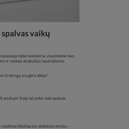
s spalvas vaikų
rpusavyje labai nesiskiria, visuomenė nuo
mams ir renkasi drabužius neutraliomis
s iš tikrųjų yra gera idėja?
X amžiuje! Kaip tai įvyko, kad spalvos
raudona (tiksliau jos atskiesta versija –