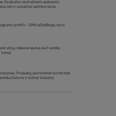
imas. Drabužius neutraliomis spalvomis,
aną, bet ir sumažinsi aplinkos taršą.
tagramo profilis – OfficialSadBeige, kuris
sti stilių ryškesne spalva, kuri suteiks
 kartai.
asiūlymais. Produktų asortimente turime tiek
tiška Dolores ir tiulinė Violette).