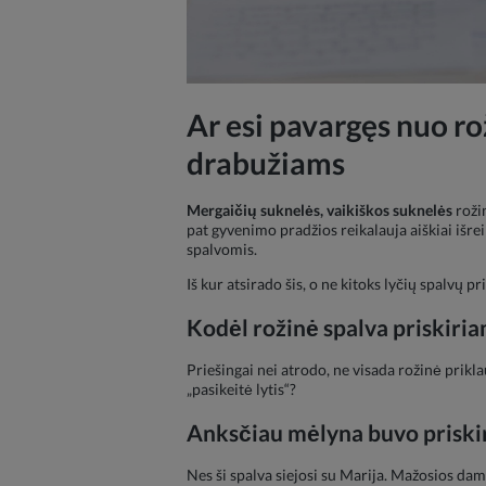
Ar esi pavargęs nuo ro
drabužiams
Mergaičių suknelės
,
vaikiškos suknelės
roži
pat gyvenimo pradžios reikalauja aiškiai išrei
spalvomis.
Iš kur atsirado šis, o ne kitoks lyčių spalvų p
Kodėl rožinė spalva priskir
Priešingai nei atrodo, ne visada rožinė prikl
„pasikeitė lytis“?
Anksčiau mėlyna buvo prisk
Nes ši spalva siejosi su Marija. Mažosios damo