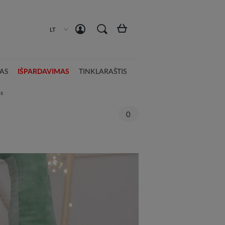
Susikurti paskyrą
Prisijungti
LT
AS
IŠPARDAVIMAS
TINKLARAŠTIS
us
0