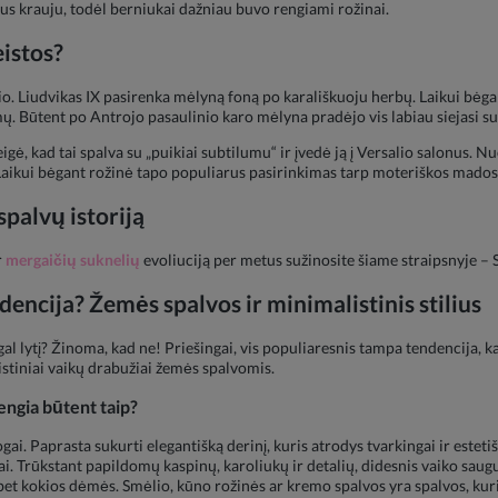
taus krauju, todėl berniukai dažniau buvo rengiami rožinai.
eistos?
io. Liudvikas IX pasirenka mėlyną foną po karališkuoju herbų. Laikui bėgant
rmų. Būtent po Antrojo pasaulinio karo mėlyna pradėjo vis labiau siejasi su
ė, kad tai spalva su „puikiai subtilumu“ ir įvedė ją į Versalio salonus. N
Laikui bėgant rožinė tapo populiarus pasirinkimas tarp moteriškos mados 
palvų istoriją
r
mergaičių suknelių
evoliuciją per metus sužinosite šiame straipsnyje 
encija? Žemės spalvos ir minimalistinis stilius
l lytį? Žinoma, kad ne! Priešingai, vis populiaresnis tampa tendencija, ka
stiniai vaikų drabužiai žemės spalvomis.
engia būtent taip?
ai. Paprasta sukurti elegantišką derinį, kuris atrodys tvarkingai ir estetiš
i. Trūkstant papildomų kaspinų, karoliukų ir detalių, didesnis vaiko sau
t kokios dėmės. Smėlio, kūno rožinės ar kremo spalvos yra spalvos, kuri