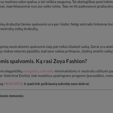
si su motinos odos spalva, o tai reiškia saugumą. Tai ekologiškas pasirink
ai, nepriklausomai nuo jos vaiko lyties. Taip ne tik padovanosi gražią dov
aikų drabužiai žemės spalvomis yra per liūdni. Netgi atsirado linksmas Ins
neutralių vaikų drabužių.
ntą neutraliomis spalvomis taip pat reikia išlaikyti saiką. Gerai yra atskie
p niekas neturės įspūdžio, kad tavo vaikas priklauso „liūdnų smėlio vaikų“
mis spalvomis. Ką rasi Zoya Fashion?
ome elegantiškų
mergaičių suknelių
minimalistiniu ir neutraliu stiliumi p
r išskirtinė Emilie), tiek modelius ypatingoms progoms (pavyzdžiui, roman
uką
MERGAIČIŲ
ir pasirink puikiausią suknelę savo dukrai.
šiomis temomis: