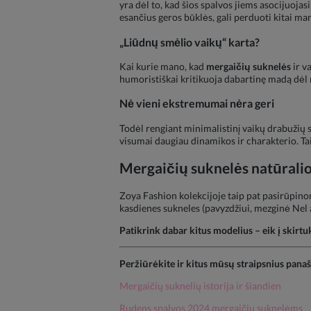
yra dėl to, kad šios spalvos jiems asocijuoja
esančius geros būklės, gali perduoti kitai mam
„Liūdnų smėlio vaikų“ karta?
Kai kurie mano, kad
mergaičių suknelės
ir v
humoristiškai kritikuoja dabartinę madą dėl 
Nė vieni ekstremumai nėra geri
Todėl rengiant minimalistinį vaikų drabužių spi
visumai daugiau dinamikos ir charakterio. Tai
Mergaičių suknelės natūralio
Zoya Fashion kolekcijoje taip pat pasirūpin
kasdienes sukneles (pavyzdžiui, mezginė Nel a
Patikrink dabar kitus modelius – eik į skirt
Peržiūrėkite ir kitus mūsų straipsnius pana
Mergaičių suknelių istorija ir šiandien
Rudens spalvos 2024 mergaičių suknelėms