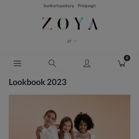
Susikurti paskyrą
Prisijungti
LT
Lookbook 2023