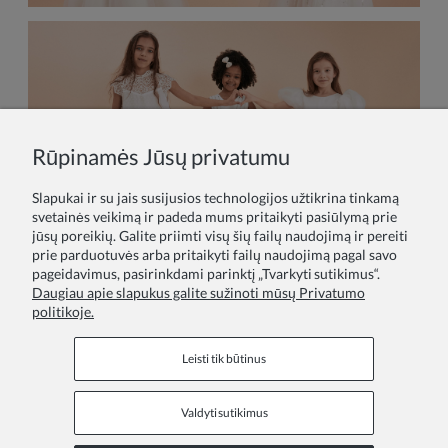
Rūpinamės Jūsų privatumu
Slapukai ir su jais susijusios technologijos užtikrina tinkamą
svetainės veikimą ir padeda mums pritaikyti pasiūlymą prie
jūsų poreikių. Galite priimti visų šių failų naudojimą ir pereiti
ZOYA Fashion - proginės suknelės mergaitėms, puosnios
prie parduotuvės arba pritaikyti failų naudojimą pagal savo
sukneles mergaitems, princesiu sukneles mergaitems,
pageidavimus, pasirinkdami parinktį „Tvarkyti sutikimus“.
komunijos suknelės, sukneles krikstynoms.
Daugiau apie slapukus galite sužinoti mūsų Privatumo
politikoje.
Leisti tik būtinus
Valdyti sutikimus
Informaciniai puslapiai