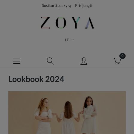
Susikurti paskyrą
Prisijungti
LT
Lookbook 2024