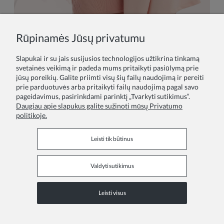
Rūpinamės Jūsų privatumu
Slapukai ir su jais susijusios technologijos užtikrina tinkamą
svetainės veikimą ir padeda mums pritaikyti pasiūlymą prie
ZOYA Fashion - proginės suknelės mergaitėms, puosnios
jūsų poreikių. Galite priimti visų šių failų naudojimą ir pereiti
sukneles mergaitems, princesiu sukneles mergaitems,
prie parduotuvės arba pritaikyti failų naudojimą pagal savo
komunijos suknelės, sukneles krikstynoms.
pageidavimus, pasirinkdami parinktį „Tvarkyti sutikimus“.
Daugiau apie slapukus galite sužinoti mūsų Privatumo
politikoje.
Leisti tik būtinus
Valdyti sutikimus
Informaciniai puslapiai
Leisti visus
COPYRIGHT © 2026 ZOYA GROUP