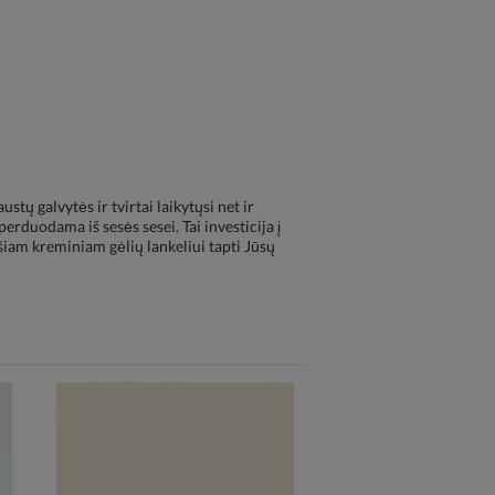
stų galvytės ir tvirtai laikytųsi net ir
erduodama iš sesės sesei. Tai investicija į
 šiam kreminiam gėlių lankeliui tapti Jūsų