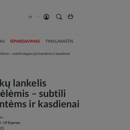
Susikurti paskyrą
Prisijungti
LT
AS
IŠPARDAVIMAS
TINKLARAŠTIS
lėmis – subtili elegancija šventėms ir kasdienai
kų lankelis
ėlėmis – subtili
entėms ir kasdienai
as:
€
- LP Express