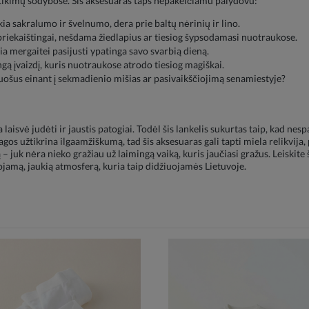
itikimų sodybose. Šis aksesuaras taps nepakeičiamu palydovu:
ia sakralumo ir švelnumo, dera prie baltų nėrinių ir lino.
iekaištingai, nešdama žiedlapius ar tiesiog šypsodamasi nuotraukose.
ia mergaitei pasijusti ypatinga savo svarbią dieną.
gą įvaizdį, kuris nuotraukose atrodo tiesiog magiškai.
ošus einant į sekmadienio mišias ar pasivaikščiojimą senamiestyje?
svė judėti ir jaustis patogiai. Todėl šis lankelis sukurtas taip, kad nespau
 užtikrina ilgaamžiškumą, tad šis aksesuaras gali tapti miela relikvija, p
– juk nėra nieko gražiau už laimingą vaiką, kuris jaučiasi gražus. Leiskite
ojamą, jaukią atmosferą, kuria taip didžiuojamės Lietuvoje.