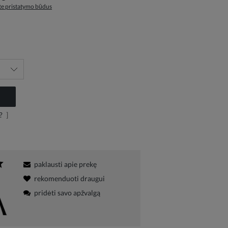
ite pristatymo būdus
?
]
paklausti apie prekę
rekomenduoti draugui
pridėti savo apžvalgą