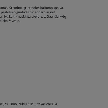
ngumas. Kreminė, grietinėlės baltumo spalva
ie pastelinio gimtadienio apdaro ar net
, lyg ką tik nuskinta pievoje, tačiau išlaikytų
liško žavesio.
cijas – nuo jaukių Kūčių vakarienių iki