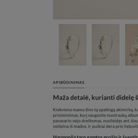
APIBŪDINIMAS
Maža detalė, kurianti didelę 
Kiekviena mama žino tą ypatingą akimirką, kai
prisiminimas, kurį saugosite nuotraukų albumu
pavasario vėjo dvelksmas, nusileidęs ant Jūsų
neišeina iš mados, ir puikiai dera prie lietuv
Harmonija tarp gamtos grožio ir šventi