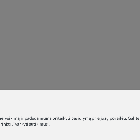
nės veikimą ir padeda mums pritaikyti pasiūlymą prie jūsų poreikių. Galite
inktį „Tvarkyti sutikimus“.
timo įstaigoms
DUK
Tinklaraštis
Apie mus
Privatumo polit