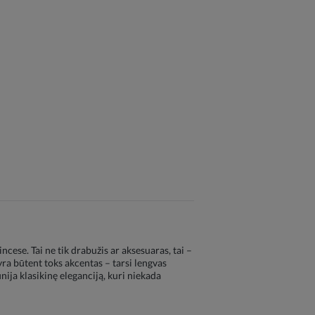
cese. Tai ne tik drabužis ar aksesuaras, tai –
yra būtent toks akcentas – tarsi lengvas
ija klasikinę eleganciją, kuri niekada