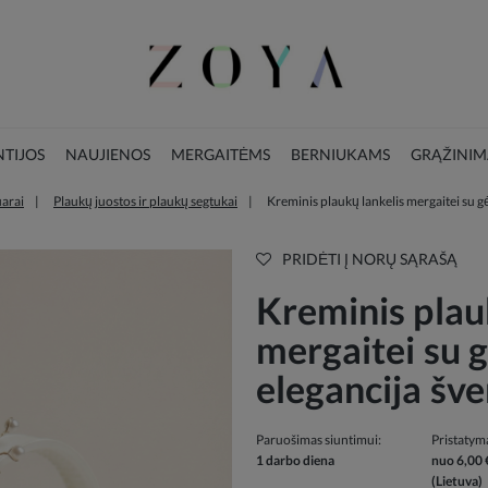
TIJOS
NAUJIENOS
MERGAITĖMS
BERNIUKAMS
GRĄŽINIM
arai
Plaukų juostos ir plaukų segtukai
Kreminis plaukų lankelis mergaitei su gė
LOOKBOOK
KALĖDŲ KOLEKCIJA
PRIDĖTI Į NORŲ SĄRAŠĄ
Kreminis plau
mergaitei su g
elegancija šv
Paruošimas siuntimui:
Pristatym
1 darbo diena
nuo 6,00 
(Lietuva)