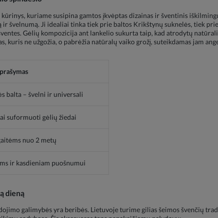
o kūrinys, kuriame susipina gamtos įkvėptas dizainas ir šventinis iškilmi
 ir švelnumą. Ji idealiai tinka tiek prie baltos Krikštynų suknelės, tiek pr
ventes. Gėlių kompozicija ant lankelio sukurta taip, kad atrodytų natūraliai
ras, kuris ne užgožia, o pabrėžia natūralų vaiko grožį, suteikdamas jam ange
prašymas
 balta – švelni ir universali
ai suformuoti gėlių žiedai
aitėms nuo 2 metų
oms ir kasdieniam puošnumui
ą dieną
dojimo galimybės yra beribės. Lietuvoje turime gilias šeimos švenčių tradi