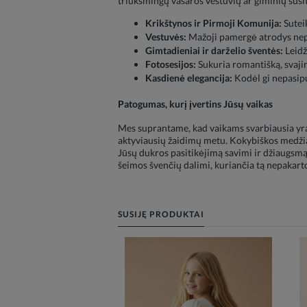
triukšmingų vasaros vestuvių ar giminių sus
Krikštynos ir Pirmoji Komunija:
Suteik
Vestuvės:
Mažoji pamergė atrodys nepr
Gimtadieniai ir darželio šventės:
Leidž
Fotosesijos:
Sukuria romantišką, svajin
Kasdienė elegancija:
Kodėl gi nepasipu
Patogumas, kurį įvertins Jūsų vaikas
Mes suprantame, kad vaikams svarbiausia yra lai
aktyviausių žaidimų metu. Kokybiškos medžiagos
Jūsų dukros pasitikėjimą savimi ir džiaugsmą 
šeimos švenčių dalimi, kuriančia tą nepakart
SUSIJĘ PRODUKTAI