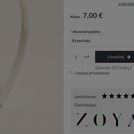
patikrink
Į kainą neįskaičiuotos galimos mokėjimo
7,00 €
Kaina:
išlaidos
*
Aksesuarų spalva:
vnt
Į krepšelį
Gaunate
315
taškų [
*
- Laukas privalomas
Įvertinimas:
Gamintojas: