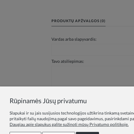
PRODUKTŲ APŽVALGOS (0)
Vardas arba slapyvardis:
Tavo atsiliepimas:
Rūpinamės Jūsų privatumu
Siųsti
Slapukai ir su jais susijusios technologijos užtikrina tinkamą svetai
pritaikyti failų naudojimą pagal savo pageidavimus, pasirinkdami par
Daugiau apie slapukus galite sužinoti mūsų Privatumo politikoje.
Lojalumo programa
Pasiūlymas švie