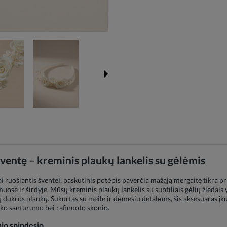
šventę – kreminis plaukų lankelis su gėlėmis
 ruošiantis šventei, paskutinis potėpis paverčia mažąją mergaitę tikra prin
ose ir širdyje. Mūsų kreminis plaukų lankelis su subtiliais gėlių žiedais 
 dukros plaukų. Sukurtas su meile ir dėmesiu detalėms, šis aksesuaras įkūn
iško santūrumo bei rafinuoto skonio.
nio spindesio