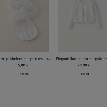
Baltos pėdkelnės mergaitėms – klasikinė elegancija šventėms ir kasdienai
5,00 €
22,00 €
Į krepšelį
Į krepšelį