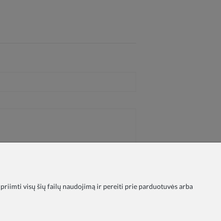
 priimti visų šių failų naudojimą ir pereiti prie parduotuvės arba
ika
Taisyklės
Apmokėjimas