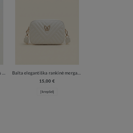
Elegantiškas bolero mergaitėms Malena – kreminio baltumo švelnumas
Balta elegantiška rankinė mergaitei su drugeliu – prabangus aksesuaras Pirmajai Komunijai ir šventėms
15,00 €
49,00 €
Į krepšelį
Į krepšelį