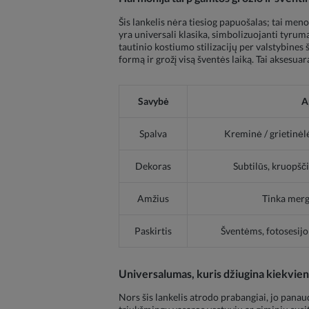
Šis lankelis nėra tiesiog papuošalas; tai men
yra universali klasika, simbolizuojanti tyrumą
tautinio kostiumo stilizacijų per valstybines š
formą ir grožį visą šventės laiką. Tai aksesua
Savybė
A
Spalva
Kreminė / grietinėlės
Dekoras
Subtilūs, kruopšči
Amžius
Tinka merg
Paskirtis
Šventėms, fotosesij
Universalumas, kuris džiugina kiekvien
Nors šis lankelis atrodo prabangiai, jo panau