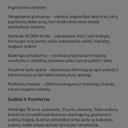
Pagrindinės vertybės:
Nelygstamas glotnumas – vientisa, elegantiška faktūra be jokių
papildomų dekoracijų, kuri leidžia kiekvienai detalei
spinduliuoti savaime
Optimali 40 DEN drobė – pakankamai stipri, kad išlaikytų
formą per visą šventę, tačiau pakankamai subtili, kad būtų
lengva ir maloni
Elastingas pritaikymas – minkštai priglunda prie kojyčių,
nesulinsta ir neslidina, leisdama vaikui laisvai judėti ir šokti
Klasikinė balta spalva – akcentuoja iškilmingą progos pobūdį ir
harmonizuoja su bet kokia šviesių tonų apranga
Pėdkelnių fasanas – užtikrina patogumą ir tvarkingą išvaizdą
net po daugelio valandų
Sudėtis ir Komfortas
Medžiaga: 85 proc. poliamido, 15 proc. elastano. Tokia audinių
kombinacija suteikia pėdkelnėms elastingumą, glotnumą ir
subtilų blizgesį. Audinys skllandžiai dirba kartu su kiekvienu
judesiu, todėl vaikas jaučiasi laisvai per ceremoniją,