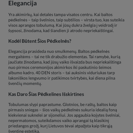
Elegancija
Yra akimirkų, kai detalės tampa visatos centru. Kai baltos
pėdkelnės – taip švelnios, taip subtilios – virsta tuo, kas suteikia
visos aprangos tobulumą. Kai jūsų dukra žvelgia į veidrodį ir
šypsosi, žinodama, kad šiandien ji atrodo nepriekaištingai.
Kodėl Būtent Šios Pėdkelnės?
Elegancija prasideda nuo smulkmenų. Baltos pėdkelnės
mergaitėms – tai ne tik drabužio elementas. Tai ramybė, kurią
jaučiate žinodama, kad jūsų vaiko išvaizda bus nepriekaištinga
nuo pirmos ceremonijos akimirkos iki paskutinio šeimos
albumo kadro. 40 DEN storis – tai auksinis viduriukas tarp
lakoniškos lengvumo ir patikimos tvirtybės, kai diena pilna
švenčių momentų.
Kas Daro Šias Pėdkelines Išskirtines
Tobulumas slypi paprastume. Glotnios, be raštų, baltos kaip
pirmasis sniegas – šios vaikų pėdkelnės sukuria idealią foną
kiekvienai suknelei ar sijoneliui. Jos apgaubia kojytes švelniai,
nepermatomos, suteikdamos vaiko aprangai tą klasikinį
priedangos grožį, kurį Lietuvos tėvai atpažįsta kaip tikrąją
šventinę estetiką.