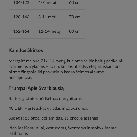
104-122
4-7 metai
60 cm
128-146
8-11 metų
70 cm
152-164
11-14 metų
80 cm
Kam Jos Skirtos
Mergaitėms nuo 2 iki 14 metų, kurioms reikia baltų pėdkelnių
svarbiems įvykiams – tokių, kurios atrodys elegantiškai nuo
pirmo žingsnio iki paskutinio kadro šeimos albumo
puslapiuose.
Trumpai Apie Svarbiausią
Baltos, glotnios pėdkelnės mergaitėms
40 DEN – estetiškas vaizdas ir patvarumas
Sudėtis: 85 proc. poliamidas, 15 proc. elastanas
Idealios Komunijai, vestuvėms, šventėms ir mokyklinėms
iškilmėms