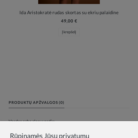
Ida Aristokratė rudas skortas su ekriu palaidine
49,00 €
Į krepšelį
PRODUKTŲ APŽVALGOS (0)
Vardas arba slapyvardis:
Rūpinamės Jūsų privatumu