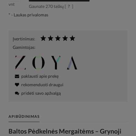
vnt
Gaunate
270
taškų [
?
]
*
- Laukas privalomas
Įvertinimas:
Gamintojas:
paklausti apie prekę
rekomenduoti draugui
pridėti savo apžvalgą
APIBŪDINIMAS
Baltos Pėdkelnės Mergaitėms – Grynoji