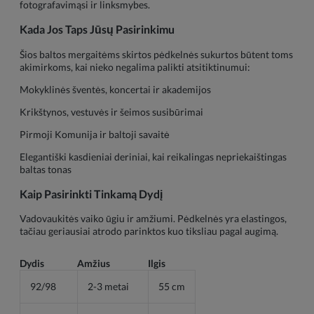
fotografavimąsi ir linksmybes.
Kada Jos Taps Jūsų Pasirinkimu
Šios baltos mergaitėms skirtos pėdkelnės sukurtos būtent toms
akimirkoms, kai nieko negalima palikti atsitiktinumui:
Mokyklinės šventės, koncertai ir akademijos
Krikštynos, vestuvės ir šeimos susibūrimai
Pirmoji Komunija ir baltoji savaitė
Elegantiški kasdieniai deriniai, kai reikalingas nepriekaištingas
baltas tonas
Kaip Pasirinkti Tinkamą Dydį
Vadovaukitės vaiko ūgiu ir amžiumi. Pėdkelnės yra elastingos,
tačiau geriausiai atrodo parinktos kuo tiksliau pagal augimą.
Dydis
Amžius
Ilgis
92/98
2-3 metai
55 cm