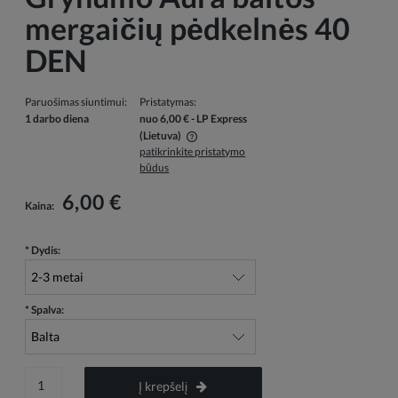
mergaičių pėdkelnės 40
DEN
Paruošimas siuntimui:
Pristatymas:
1 darbo diena
nuo 6,00 €
- LP Express
(Lietuva)
patikrinkite pristatymo
Į kainą neįskaičiuotos galimos mokėjimo išlaidos
būdus
6,00 €
Kaina:
*
Dydis:
*
Spalva:
Į krepšelį