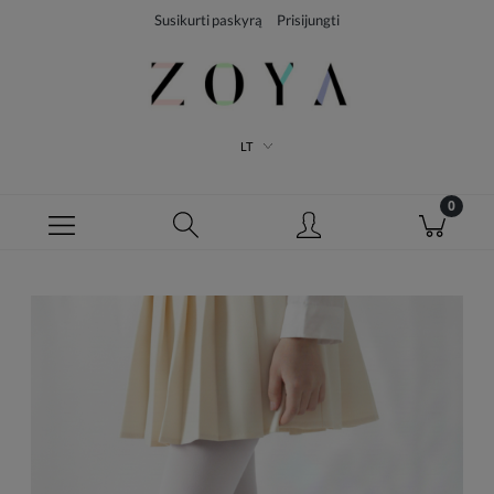
Susikurti paskyrą
Prisijungti
LT