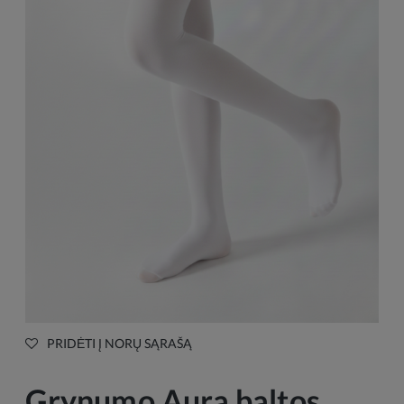
PRIDĖTI Į NORŲ SĄRAŠĄ
Grynumo Aura baltos