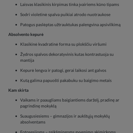
Laisvas klasikinis kirpimas tinka įvairiems kūno tipams
Sodri violetinė spalva puikiai atrodo nuotraukose
Patogus paslėptas užtrauktukas palengvina apsivilkimą
Absolvento kepurė
Klasikinė kvadratinė forma su plokščiu viršumi
Žydros spalvos dekoratyvinis kutas kontrastuoja su
mantija
Kepurė lengva ir patogi, gerai laikosi ant galvos
Kutą galima papuošti pakabuku su baigimo metais
Kam skirta
Vaikams ir paaugliams baigiantiems darželį, pradinę ar
pagrindinę mokyklą
Suaugusiesiems – gimnazijos ir aukštųjų mokyklų
absolventams
Fotosesijoms – reikšmingoms gyvenimo akimirkoms