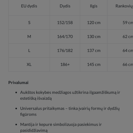
EU dydis
Dydis
Ilgis
Rankovių 
S
152/158
120 cm
59 c
M
164/170
130 cm
62 c
L
176/182
137 cm
64 c
XL
186+
145 cm
66 c
Privalumai
Aukštos kokybės medžiagos užtikrina ilgaamžiškumą ir
estetišką išvaizdą
Universalus pritaikymas – tinka įvairių formų ir dydžių
figūroms
Mantija ir kepurė simbolizuoja pasiekimus ir
pasididžiavimą