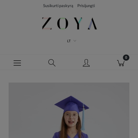
Susikurti paskyrą
Prisijungti
LT