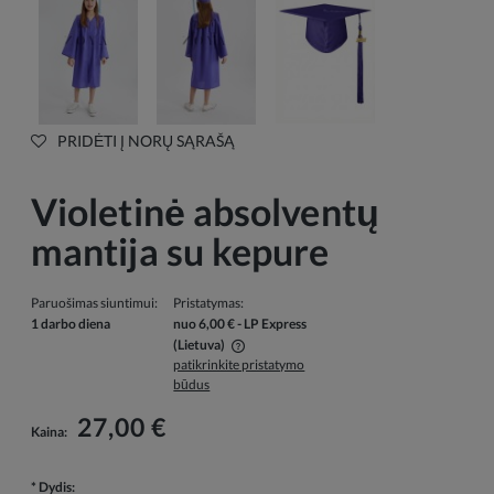
PRIDĖTI Į NORŲ SĄRAŠĄ
Violetinė absolventų
mantija su kepure
Paruošimas siuntimui:
Pristatymas:
1 darbo diena
nuo 6,00 €
- LP Express
(Lietuva)
patikrinkite pristatymo
Į kainą neįskaičiuotos galimos mokėjimo išlaidos
būdus
27,00 €
Kaina:
*
Dydis: