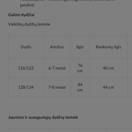
įamžinti
Galimi dydžiai
Vaikiškų dydžių lentelė
Dydis
Amžius
Ilgis
Rankovių ilgis
76
116/122
6-7 metai
40 cm
cm
84
128/134
7-8 metai
44 cm
cm
Jaunimo ir suaugusiųjų dydžių lentelė