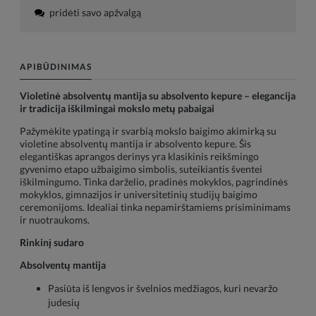
pridėti savo apžvalgą
APIBŪDINIMAS
Violetinė absolventų mantija su absolvento kepure – elegancija
ir tradicija iškilmingai mokslo metų pabaigai
Pažymėkite ypatingą ir svarbią mokslo baigimo akimirką su
violetine absolventų mantija ir absolvento kepure. Šis
elegantiškas aprangos derinys yra klasikinis reikšmingo
gyvenimo etapo užbaigimo simbolis, suteikiantis šventei
iškilmingumo. Tinka darželio, pradinės mokyklos, pagrindinės
mokyklos, gimnazijos ir universitetinių studijų baigimo
ceremonijoms. Idealiai tinka nepamirštamiems prisiminimams
ir nuotraukoms.
Rinkinį sudaro
Absolventų mantija
Pasiūta iš lengvos ir švelnios medžiagos, kuri nevaržo
judesių