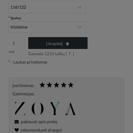
*
Spalva:
Į krepšelį
vnt
Gaunate
1215
taškų [
?
]
*
- Laukas privalomas
Įvertinimas:
Gamintojas:
paklausti apie prekę
rekomenduoti draugui