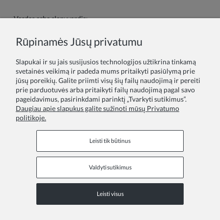
Vardas arba slapyvardis:
Rūpinamės Jūsų privatumu
Tavo atsiliepimas:
Slapukai ir su jais susijusios technologijos užtikrina tinkamą
svetainės veikimą ir padeda mums pritaikyti pasiūlymą prie
jūsų poreikių. Galite priimti visų šių failų naudojimą ir pereiti
prie parduotuvės arba pritaikyti failų naudojimą pagal savo
pageidavimus, pasirinkdami parinktį „Tvarkyti sutikimus“.
Daugiau apie slapukus galite sužinoti mūsų Privatumo
politikoje.
Siųsti
Leisti tik būtinus
Valdyti sutikimus
Informaciniai puslapiai
Leisti visus
COPYRIGHT © 2026 ZOYA GROUP