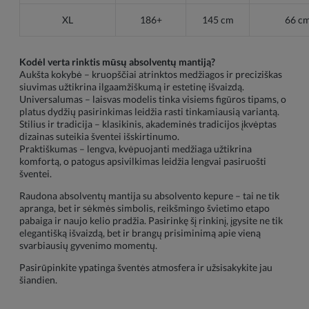
XL
186+
145 cm
66 c
Kodėl verta rinktis mūsų absolventų mantiją?
Aukšta kokybė – kruopščiai atrinktos medžiagos ir preciziškas
siuvimas užtikrina ilgaamžiškumą ir estetinę išvaizdą.
Universalumas – laisvas modelis tinka visiems figūros tipams, o
platus dydžių pasirinkimas leidžia rasti tinkamiausią variantą.
Stilius ir tradicija – klasikinis, akademinės tradicijos įkvėptas
dizainas suteikia šventei išskirtinumo.
Praktiškumas – lengva, kvėpuojanti medžiaga užtikrina
komfortą, o patogus apsivilkimas leidžia lengvai pasiruošti
šventei.
Raudona absolventų mantija su absolvento kepure – tai ne tik
apranga, bet ir sėkmės simbolis, reikšmingo švietimo etapo
pabaiga ir naujo kelio pradžia. Pasirinkę šį rinkinį, įgysite ne tik
elegantišką išvaizdą, bet ir brangų prisiminimą apie vieną
svarbiausių gyvenimo momentų.
Pasirūpinkite ypatinga šventės atmosfera ir užsisakykite jau
šiandien.