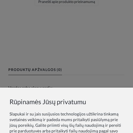
Pranešti apie produkto prieinamumą
PRODUKTŲ APŽVALGOS (0)
Vardas arba slapyvardis:
Rūpinamės Jūsų privatumu
Tavo atsiliepimas:
Slapukai ir su jais susijusios technologijos užtikrina tinkamą
svetainės veikimą ir padeda mums pritaikyti pasiūlymą prie
jūsų poreikių. Galite priimti visų šių failų naudojimą ir pereiti
prie parduotuvės arba pritaikyti failų naudojimą pagal savo