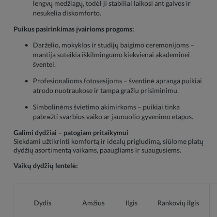
lengvų medžiagų, todėl ji stabiliai laikosi ant galvos ir
nesukelia diskomforto.
Puikus pasirinkimas įvairioms progoms:
Darželio, mokyklos ir studijų baigimo ceremonijoms –
mantija suteikia iškilmingumo kiekvienai akademinei
šventei.
Profesionalioms fotosesijoms – šventinė apranga puikiai
atrodo nuotraukose ir tampa gražiu prisiminimu.
Simbolinėms švietimo akimirkoms – puikiai tinka
pabrėžti svarbius vaiko ar jaunuolio gyvenimo etapus.
Galimi dydžiai – patogiam pritaikymui
Siekdami užtikrinti komfortą ir idealų prigludimą, siūlome platų
dydžių asortimentą vaikams, paaugliams ir suaugusiems.
Vaikų dydžių lentelė:
Dydis
Amžius
Ilgis
Rankovių ilgis