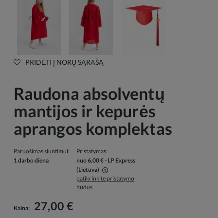
PRIDĖTI Į NORŲ SĄRAŠĄ
Raudona absolventų
mantijos ir kepurės
aprangos komplektas
Paruošimas siuntimui:
Pristatymas:
1 darbo diena
nuo 6,00 €
- LP Express
(Lietuva)
patikrinkite pristatymo
Į kainą neįskaičiuotos galimos mokėjimo išlaidos
būdus
27,00 €
Kaina: