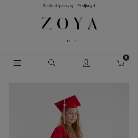
Susikurti paskyrą
Prisijungti
LT