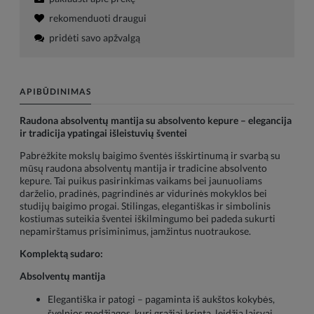
rekomenduoti draugui
pridėti savo apžvalgą
APIBŪDINIMAS
Raudona absolventų mantija su absolvento kepure – elegancija
ir tradicija ypatingai išleistuvių šventei
Pabrėžkite mokslų baigimo šventės išskirtinumą ir svarbą su
mūsų raudona absolventų mantija ir tradicine absolvento
kepure. Tai puikus pasirinkimas vaikams bei jaunuoliams
darželio, pradinės, pagrindinės ar vidurinės mokyklos bei
studijų baigimo progai. Stilingas, elegantiškas ir simbolinis
kostiumas suteikia šventei iškilmingumo bei padeda sukurti
nepamirštamus prisiminimus, įamžintus nuotraukose.
Komplektą sudaro:
Absolventų mantija
Elegantiška ir patogi – pagaminta iš aukštos kokybės,
švelnios medžiagos, kuri gražiai krinta, leidžia laisvai