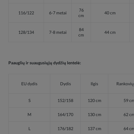
76
116/122
6-7 metai
40 cm
cm
84
128/134
7-8 metai
44 cm
cm
Paauglių ir suaugusiųjų dydžių lentelė:
EU dydis
Dydis
Ilgis
Rankovių 
S
152/158
120 cm
59 c
M
164/170
130 cm
62 c
L
176/182
137 cm
64 c