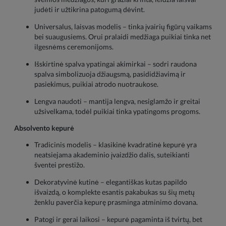
judėti ir užtikrina patogumą dėvint.
Universalus, laisvas modelis – tinka įvairių figūrų vaikams
bei suaugusiems. Orui pralaidi medžiaga puikiai tinka net
ilgesnėms ceremonijoms.
Išskirtinė spalva ypatingai akimirkai – sodri raudona
spalva simbolizuoja džiaugsmą, pasididžiavimą ir
pasiekimus, puikiai atrodo nuotraukose.
Lengva naudoti – mantija lengva, nesiglamžo ir greitai
užsivelkama, todėl puikiai tinka ypatingoms progoms.
Absolvento kepurė
Tradicinis modelis – klasikinė kvadratinė kepurė yra
neatsiejama akademinio įvaizdžio dalis, suteikianti
šventei prestižo.
Dekoratyvinė kutinė – elegantiškas kutas papildo
išvaizdą, o komplekte esantis pakabukas su šių metų
ženklu paverčia kepurę prasminga atminimo dovana.
Patogi ir gerai laikosi – kepurė pagaminta iš tvirtų, bet