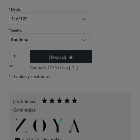
*
Dydis:
*
Spalva:
Į krepšelį
vnt
Gaunate
1215
taškų [
?
]
*
- Laukas privalomas
Įvertinimas:
Gamintojas:
paklausti apie prekę