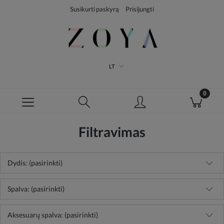
Susikurti paskyrą
Prisijungti
LT
Filtravimas
Dydis: (pasirinkti)
Spalva: (pasirinkti)
Aksesuarų spalva: (pasirinkti)