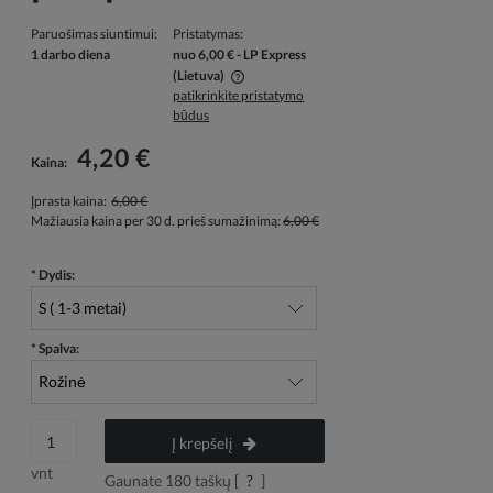
Paruošimas siuntimui:
Pristatymas:
1 darbo diena
nuo 6,00 €
- LP Express
(Lietuva)
patikrinkite pristatymo
Į kainą neįskaičiuotos galimos mokėjimo išlaidos
būdus
4,20 €
Kaina:
Įprasta kaina:
6,00 €
Mažiausia kaina per 30 d. prieš sumažinimą:
6,00 €
*
Dydis:
*
Spalva:
Į krepšelį
vnt
Gaunate
180
taškų [
?
]