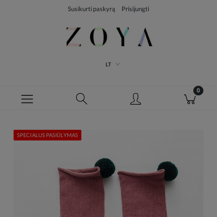
Susikurti paskyrą
Prisijungti
LT
SPECIALUS PASIŪLYMAS