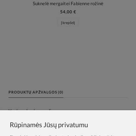
Suknelė mergaitei Fabienne rožinė
54,00 €
Į krepšelį
PRODUKTŲ APŽVALGOS (0)
Vardas arba slapyvardis:
Rūpinamės Jūsų privatumu
Tavo atsiliepimas: