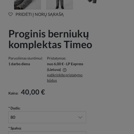
PRIDĖTI Į NORŲ SĄRAŠĄ
Proginis berniukų
komplektas Timeo
Paruošimas siuntimui:
Pristatymas:
1 darbo diena
nuo 6,00 €
- LP Express
(Lietuva)
patikrinkite pristatymo
Į kainą neįskaičiuotos galimos mokėjimo išlaidos
būdus
40,00 €
Kaina:
*
Dydis:
*
Spalva: