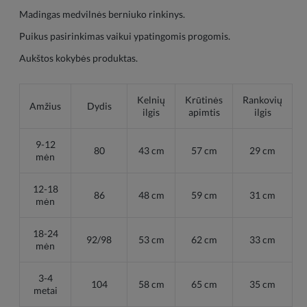
Madingas medvilnės berniuko rinkinys.
Puikus pasirinkimas vaikui ypatingomis progomis.
Aukštos kokybės produktas.
Kelnių
Krūtinės
Rankovių
Amžius
Dydis
ilgis
apimtis
ilgis
9-12
80
43 cm
57 cm
29 cm
mėn
12-18
86
48 cm
59 cm
31 cm
mėn
18-24
92/98
53 cm
62 cm
33 cm
mėn
3-4
104
58 cm
65 cm
35 cm
metai