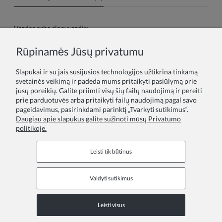
Vardas arba slapyvardis:
Rūpinamės Jūsų privatumu
Tavo atsiliepimas:
Slapukai ir su jais susijusios technologijos užtikrina tinkamą
svetainės veikimą ir padeda mums pritaikyti pasiūlymą prie
jūsų poreikių. Galite priimti visų šių failų naudojimą ir pereiti
prie parduotuvės arba pritaikyti failų naudojimą pagal savo
pageidavimus, pasirinkdami parinktį „Tvarkyti sutikimus“.
Daugiau apie slapukus galite sužinoti mūsų Privatumo
politikoje.
Siųsti
Leisti tik būtinus
Valdyti sutikimus
Informaciniai puslapiai
Leisti visus