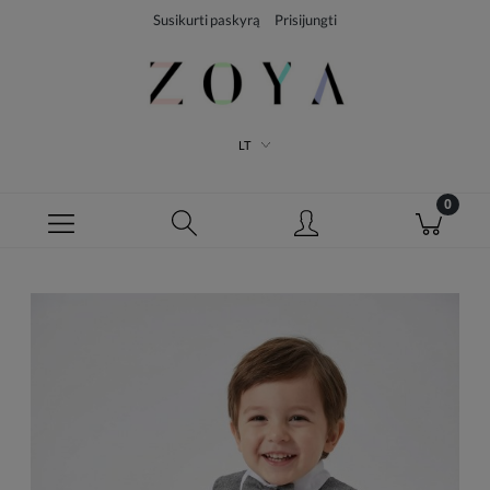
Susikurti paskyrą
Prisijungti
LT