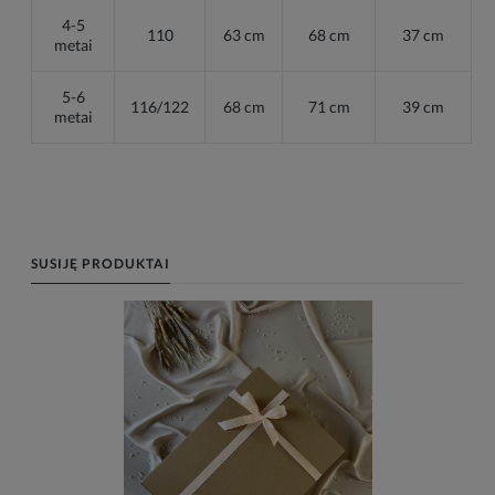
4-5
110
63 cm
68 cm
37 cm
metai
5-6
116/122
68 cm
71 cm
39 cm
metai
SUSIJĘ PRODUKTAI