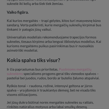
suknelė iki kelių arba šiek tiek žemiau.
Vaiko figūra.
Kai kurios mergaitės – trapi gėlytės, kitos turi masyvesnę kūno
sandarą. Verta patikrinti, kurie mergaičių suknelių kirpimai bus
tinkami ir patogūs jūsų vaikui.
Universaliais modeliais rekomenduojame trapecijos formos
sukneles, tiesaus kirpimo arba lengvai išklostytus modelius. Kai
kurioms mergaitėms puikus pasirinkimas bus ir nuosaikūs
asimetriški modeliai.
Kokia spalva tiks visur?
Ir čia paprastumas bus prioritetas.
Puošnioms mergaičių
suknelėms
specialioms progoms gerai tiks vienodos spalvos –
pasteliai bei juodos, rudos, bordo ar butelio žalumo atspalviai.
Ryškūs tonai – raudona, rožinė, intensyvi geltona ar jūros
spalva – yra įdomūs ir traukiantys dėmesį, bet ne visada tiks
visoms stilizacijoms.
Jei jūsų dukra būtinai norės mergaitės suknelės su raštais,
rinkitės natūralius motyvus arba labai smulkų deseną.