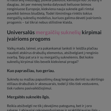
daugiau. Jei per mėnesį tenka dalyvauti keliuose šeimos
renginiuose Europoje, kiekviena nauja suknelė gali rimtai
paveikti šeimos biudžetą. Todėl išmintinga rinktis tokius
mergaičių suknelių modelius, kuriuos galima dėvėti įvairiomis
progomis – tai tikrai nebus stilistinė klaida.
Universalūs
mergaičių suknelių
kirpimai
įvairioms progoms
Vaikų mada, laimei, yra pakankamai lanksti ir leidžia plačiau
naudoti atskirus drabužių elementus, atsižvelgiant į renginio
svarbą. Taip pat yra ir su mergaičių suknelėmis. Bet kokie
suknelių kirpimai tiks beveik kiekvienai progai?
Kuo paprasčiau, tuo geriau.
Suknelę su mažiau papuošimų daug lengviau derinti su skirtingo
stiliaus drabužiais ir aksesuarais, todėl ji tiks tiek vestuvėms,
tiek rudens pasivaikščiojimui.
Mergaitės suknelės ilgis.
Reikia atsižvelgti ne tik į dėvėjimo patogumą, bet ir į oro
sąlygas. Labiausiai rekomenduojamas ir praktiškiausias ilgis –