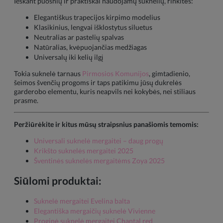
Ieškant puošnių ir praktiškai naudojamų suknelių, rinkitės:
Elegantiškus trapecijos kirpimo modelius
Klasikinius, lengvai išklostytus siluetus
Neutralias ar pastelių spalvas
Natūralias, kvėpuojančias medžiagas
Universalų iki kelių ilgį
Tokia suknelė tarnaus
Pirmosios Komunijos
, gimtadienio,
šeimos švenčių progoms ir taps patikimu jūsų dukrelės
garderobo elementu, kuris neapvils nei kokybės, nei stiliaus
prasme.
Peržiūrėkite ir kitus mūsų straipsnius panašiomis temomis:
Universali suknelė mergaitei – daug progų
Krikšto suknelės mergaitei 2025
Šventinės suknelės mergaitėms Zoya 2025
Siūlomi produktai:
Suknelė mergaitei Evelina balta
Elegantiška mergaičių suknelė Vivienne
Proginė suknelė mergaitei Chantal red