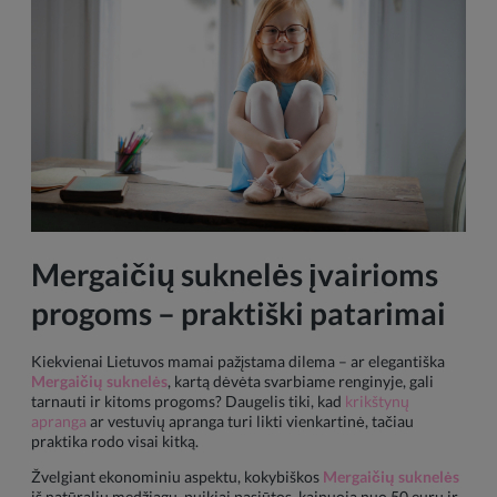
Mergaičių suknelės įvairioms
progoms – praktiški patarimai
Kiekvienai Lietuvos mamai pažįstama dilema – ar elegantiška
Mergaičių suknelės
, kartą dėvėta svarbiame renginyje, gali
tarnauti ir kitoms progoms? Daugelis tiki, kad
krikštynų
apranga
ar vestuvių apranga turi likti vienkartinė, tačiau
praktika rodo visai kitką.
Žvelgiant ekonominiu aspektu, kokybiškos
Mergaičių suknelės
iš natūralių medžiagų, puikiai pasiūtos, kainuoja nuo 50 eurų ir