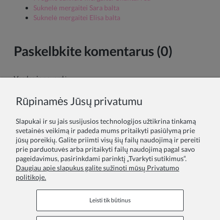
Suknelė mergaitei Sara balta
Suknelė mergaitei Elisa balta
Paskelbkite komentarus (0)
Vardas ir pavardė:
Rūpinamės Jūsų privatumu
Tavo komentaras:
Slapukai ir su jais susijusios technologijos užtikrina tinkamą
svetainės veikimą ir padeda mums pritaikyti pasiūlymą prie
jūsų poreikių. Galite priimti visų šių failų naudojimą ir pereiti
prie parduotuvės arba pritaikyti failų naudojimą pagal savo
pageidavimus, pasirinkdami parinktį „Tvarkyti sutikimus“.
Daugiau apie slapukus galite sužinoti mūsų Privatumo
politikoje.
Siųsti
Leisti tik būtinus