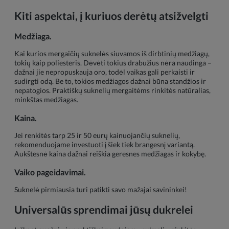
Kiti aspektai, į kuriuos derėtų atsižvelgti
Medžiaga.
Kai kurios mergaičių suknelės siuvamos iš dirbtinių medžiagų,
tokių kaip poliesteris. Dėvėti tokius drabužius nėra naudinga –
dažnai jie nepropuskauja oro, todėl vaikas gali perkaisti ir
sudirgti odą. Be to, tokios medžiagos dažnai būna standžios ir
nepatogios. Praktiškų suknelių mergaitėms rinkitės natūralias,
minkštas medžiagas.
Kaina.
Jei renkitės tarp 25 ir 50 eurų kainuojančių suknelių,
rekomenduojame investuoti į šiek tiek brangesnį variantą.
Aukštesnė kaina dažnai reiškia geresnes medžiagas ir kokybę.
Vaiko pageidavimai.
Suknelė pirmiausia turi patikti savo mažajai savininkei!
Universalūs sprendimai jūsų dukrelei