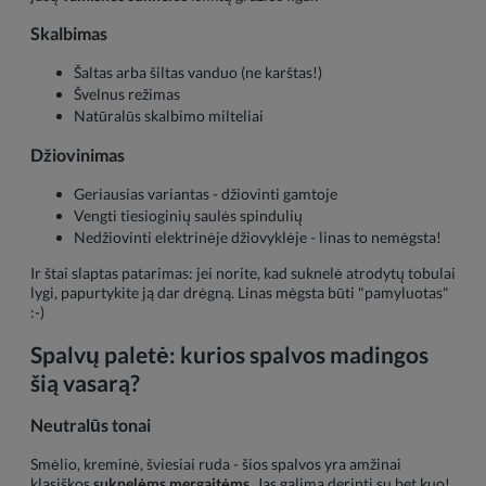
Skalbimas
Šaltas arba šiltas vanduo (ne karštas!)
Švelnus režimas
Natūralūs skalbimo milteliai
Džiovinimas
Geriausias variantas - džiovinti gamtoje
Vengti tiesioginių saulės spindulių
Nedžiovinti elektrinėje džiovyklėje - linas to nemėgsta!
Ir štai slaptas patarimas: jei norite, kad suknelė atrodytų tobulai
lygi, papurtykite ją dar drėgną. Linas mėgsta būti "pamyluotas"
:-)
Spalvų paletė: kurios spalvos madingos
šią vasarą?
Neutralūs tonai
Smėlio, kreminė, šviesiai ruda - šios spalvos yra amžinai
klasiškos
suknelėms mergaitėms
. Jas galima derinti su bet kuo!