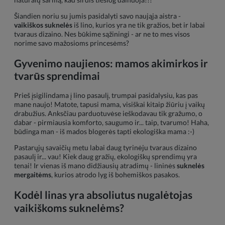
Šiandien noriu su jumis pasidalyti savo naująja aistra -
vaikiškos suknelės
iš lino, kurios yra ne tik gražios, bet ir labai
tvaraus dizaino. Nes būkime sąžiningi - ar ne to mes visos
norime savo mažosioms princesėms?
Gyvenimo naujienos: mamos akimirkos ir
tvarūs sprendimai
Prieš įsigilindama į lino pasaulį, trumpai pasidalysiu, kas pas
mane naujo! Matote, tapusi mama, visiškai kitaip žiūriu į vaikų
drabužius. Anksčiau parduotuvėse ieškodavau tik gražumo, o
dabar - pirmiausia komforto, saugumo ir... taip, tvarumo! Haha,
būdinga man - iš mados blogerės tapti ekologiška mama :-)
Pastarųjų savaičių metu labai daug tyrinėju tvaraus dizaino
pasaulį ir... vau! Kiek daug gražių, ekologiškų sprendimų yra
tenai! Ir vienas iš mano didžiausių atradimų - lininės
suknelės
mergaitėms
, kurios atrodo lyg iš bohemiškos pasakos.
Kodėl linas yra absoliutus nugalėtojas
vaikiškoms suknelėms
?