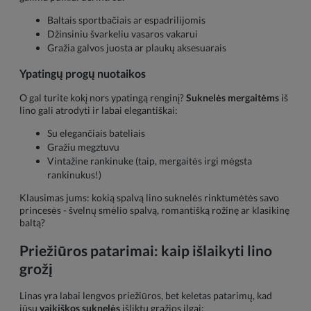
Baltais sportbačiais ar espadrilijomis
Džinsiniu švarkeliu vasaros vakarui
Gražia galvos juosta ar plaukų aksesuarais
Ypatingų progų nuotaikos
O gal turite kokį nors ypatingą renginį?
Suknelės mergaitėms
iš
lino gali atrodyti ir labai elegantiškai:
Su elegančiais bateliais
Gražiu megztuvu
Vintažine rankinuke (taip, mergaitės irgi mėgsta
rankinukus!)
Klausimas jums: kokią spalvą lino suknelės rinktumėtės savo
princesės - švelnų smėlio spalvą, romantišką rožinę ar klasikinę
baltą?
Priežiūros patarimai: kaip išlaikyti lino
grožį
Linas yra labai lengvos priežiūros, bet keletas patarimų, kad
jūsų
vaikiškos suknelės
išliktų gražios ilgai: