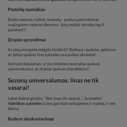
Pastelių nuotaikos
Švelni mėlyna, rožinė, levandų - puikus pasirinkimas
svajingiems vasaros dienoms. Jūsų mažoji atrodys lyg iš
pasakos!!!
Drąsūs sprendimai
Ar jūsų mergaitė mėgsta išsiskirti? Ryškaus raudono, geltonos
ar žalios spalvos lino suknelės yra puikūs akcentai!
Antrasis klausimas: ar jūs renkitės neutralias spalvas
universalumui, ar drąsias spalvas charakteriui?
Sezonų universalumas: linas ne tik
vasarai!
Labai dažnai girdžiu: "Bet linas tik vasarai..." Sustokite!
Vaikiškos suknelės
iš lino gali būti nešiojamos ir rudenį, ir net
žiemą:
Rudens sluoksniavimas