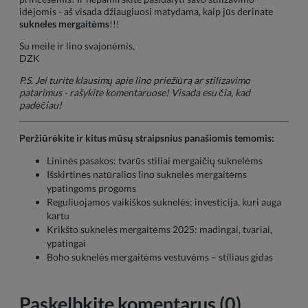
idėjomis - aš visada džiaugiuosi matydama, kaip jūs derinate
sukneles mergaitėms
!!!
Su meile ir lino svajonėmis,
DZK
P.S. Jei turite klausimų apie lino priežiūrą ar stilizavimo
patarimus - rašykite komentaruose! Visada esu čia, kad
padėčiau!
Peržiūrėkite ir kitus mūsų straipsnius panašiomis temomis:
Lininės pasakos: tvarūs stiliai mergaičių suknelėms
Išskirtinės natūralios lino suknelės mergaitėms
ypatingoms progoms
Reguliuojamos vaikiškos suknelės: investicija, kuri auga
kartu
Krikšto suknelės mergaitėms 2025: madingai, tvariai,
ypatingai
Boho suk­nelės mergaitėms vestuvėms – stiliaus gidas
Paskelbkite komentarus (0)