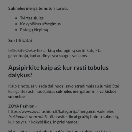
Suknelės mergaitėms
turi turėti:
Tvirtas siūles
Kokybiškus užsegimus
Patogų kirpimą
Sertifikatai
Ieškokite Oeko-Tex ar kitų ekologinių sertifikatų - tai
garantuoja, kad audinys yra saugus vaikams.
Apsipirkite kaip aš: kur rasti tobulus
dalykus?
Kaip žinote, aš visada dalinuosi savo atradimais su jumis! Štai
kur galite rasti nuostabias
sukneles mergaitėms
ir
vaikiškos
sukneles
:
ZOYA Fashion
-
https://www.zoyafashion.lt/kategorija/mergaiciu-sukneles
(reklaminė nuoroda!)
- čia rasite tikrai gražių lininių suknelių,
kurios yra ir kokybiškos, ir prieinamos!
Man labiausiai patinka jų natūralių tonų kolekcija - tikrai