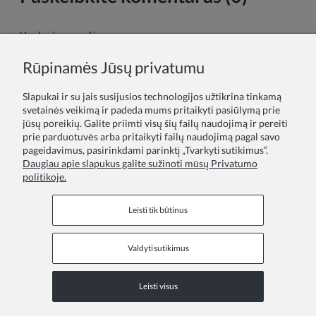
Vardas ir pavardė:
Rūpinamės Jūsų privatumu
Tavo komentaras:
Slapukai ir su jais susijusios technologijos užtikrina tinkamą
svetainės veikimą ir padeda mums pritaikyti pasiūlymą prie
jūsų poreikių. Galite priimti visų šių failų naudojimą ir pereiti
prie parduotuvės arba pritaikyti failų naudojimą pagal savo
pageidavimus, pasirinkdami parinktį „Tvarkyti sutikimus“.
Daugiau apie slapukus galite sužinoti mūsų Privatumo
politikoje.
Siųsti
Leisti tik būtinus
Valdyti sutikimus
Informaciniai puslapiai
Leisti visus
COPYRIGHT © 2026 ZOYA GROUP