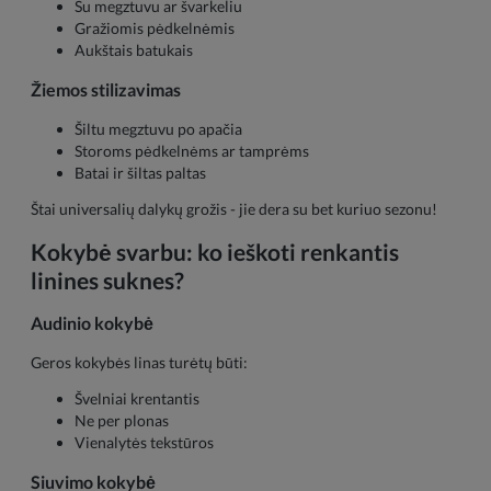
Su megztuvu ar švarkeliu
Gražiomis pėdkelnėmis
Aukštais batukais
Žiemos stilizavimas
Šiltu megztuvu po apačia
Storoms pėdkelnėms ar tamprėms
Batai ir šiltas paltas
Štai universalių dalykų grožis - jie dera su bet kuriuo sezonu!
Kokybė svarbu: ko ieškoti renkantis
linines suknes?
Audinio kokybė
Geros kokybės linas turėtų būti:
Švelniai krentantis
Ne per plonas
Vienalytės tekstūros
Siuvimo kokybė