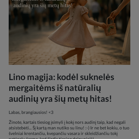
Lino magija: kodėl
suknelės
mergaitėms
iš natūralių
audinių yra šių metų hitas!
Labas, brangiausios! <3
Žinote, kartais tiesiog įsimyli į kokį nors audinį taip, kad negali
atsistebėti... Šį kartą man nutiko su linu! :-) Ir ne bet kokiu, o tuo
švelniai krentančiu, kvepančiu vasara ir skleidžiančiu tokį
natūralų šarmą, kad širdis tiesiog dainuoja!!!