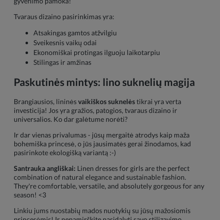
gyvenimo pamoka!
Tvaraus dizaino pasirinkimas yra:
Atsakingas gamtos atžvilgiu
Sveikesnis vaikų odai
Ekonomiškai protingas ilguoju laikotarpiu
Stilingas ir amžinas
Paskutinės mintys: lino suknelių magija
Brangiausios, lininės
vaikiškos suknelės
tikrai yra verta
investicija! Jos yra gražios, patogios, tvaraus dizaino ir
universalios. Ko dar galėtume norėti?
Ir dar vienas privalumas - jūsų mergaitė atrodys kaip maža
bohemiška princesė, o jūs jausimatės gerai žinodamos, kad
pasirinkote ekologišką variantą :-)
Santrauka angliškai:
Linen dresses for girls are the perfect
combination of natural elegance and sustainable fashion.
They're comfortable, versatile, and absolutely gorgeous for any
season! <3
Linkiu jums nuostabių mados nuotykių su jūsų mažosiomis
princesėmis! Ir nepamirškite pasidalyti savo stilizavimo