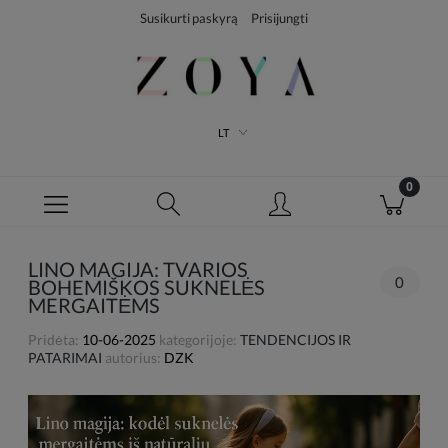
Susikurti paskyrą
Prisijungti
LT
LINO MAGIJA: TVARIOS
0
BOHEMIŠKOS SUKNELĖS
MERGAITĖMS
Pridėta:
10-06-2025
kategorijoje:
TENDENCIJOS IR
PATARIMAI
autorius:
DZK