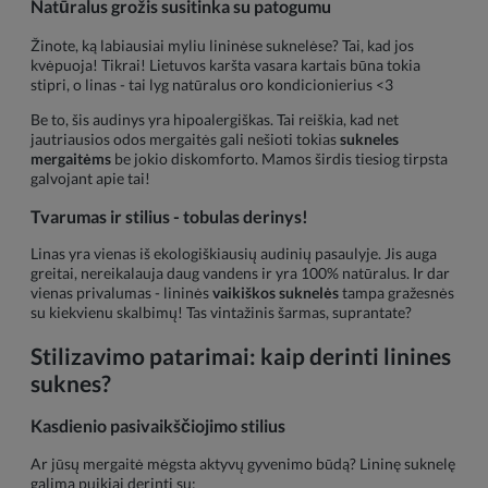
Natūralus grožis susitinka su patogumu
Žinote, ką labiausiai myliu lininėse suknelėse? Tai, kad jos
kvėpuoja! Tikrai! Lietuvos karšta vasara kartais būna tokia
stipri, o linas - tai lyg natūralus oro kondicionierius <3
Be to, šis audinys yra hipoalergiškas. Tai reiškia, kad net
jautriausios odos mergaitės gali nešioti tokias
sukneles
mergaitėms
be jokio diskomforto. Mamos širdis tiesiog tirpsta
galvojant apie tai!
Tvarumas ir stilius - tobulas derinys!
Linas yra vienas iš ekologiškiausių audinių pasaulyje. Jis auga
greitai, nereikalauja daug vandens ir yra 100% natūralus. Ir dar
vienas privalumas - lininės
vaikiškos suknelės
tampa gražesnės
su kiekvienu skalbimų! Tas vintažinis šarmas, suprantate?
Stilizavimo patarimai: kaip derinti linines
suknes?
Kasdienio pasivaikščiojimo stilius
Ar jūsų mergaitė mėgsta aktyvų gyvenimo būdą? Lininę suknelę
galima puikiai derinti su: