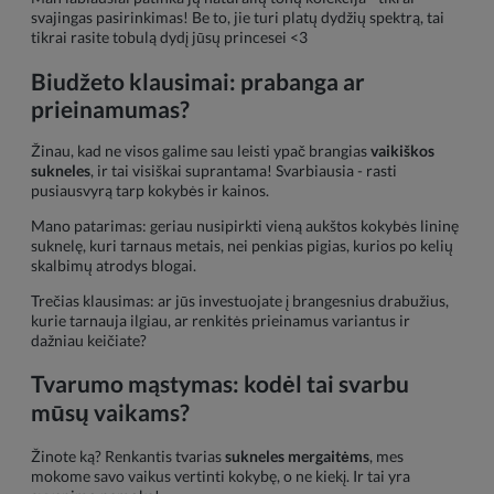
svajingas pasirinkimas! Be to, jie turi platų dydžių spektrą, tai
tikrai rasite tobulą dydį jūsų princesei <3
Biudžeto klausimai: prabanga ar
prieinamumas?
Žinau, kad ne visos galime sau leisti ypač brangias
vaikiškos
sukneles
, ir tai visiškai suprantama! Svarbiausia - rasti
pusiausvyrą tarp kokybės ir kainos.
Mano patarimas: geriau nusipirkti vieną aukštos kokybės lininę
suknelę, kuri tarnaus metais, nei penkias pigias, kurios po kelių
skalbimų atrodys blogai.
Trečias klausimas: ar jūs investuojate į brangesnius drabužius,
kurie tarnauja ilgiau, ar renkitės prieinamus variantus ir
dažniau keičiate?
Tvarumo mąstymas: kodėl tai svarbu
mūsų vaikams?
Žinote ką? Renkantis tvarias
sukneles mergaitėms
, mes
mokome savo vaikus vertinti kokybę, o ne kiekį. Ir tai yra