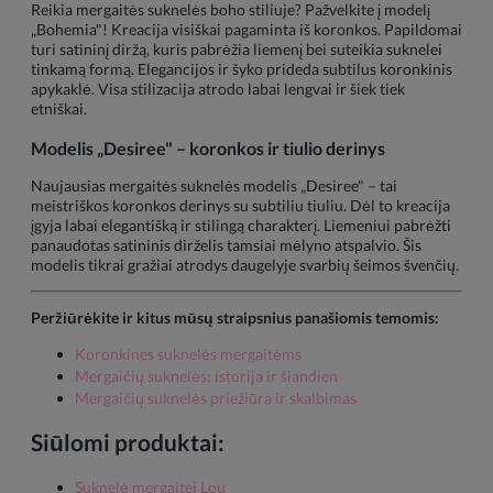
Reikia mergaitės suknelės boho stiliuje? Pažvelkite į modelį
„Bohemia"! Kreacija visiškai pagaminta iš koronkos. Papildomai
turi satininį diržą, kuris pabrėžia liemenį bei suteikia suknelei
tinkamą formą. Elegancijos ir šyko prideda subtilus koronkinis
apykaklė. Visa stilizacija atrodo labai lengvai ir šiek tiek
etniškai.
Modelis „Desiree" – koronkos ir tiulio derinys
Naujausias mergaitės suknelės modelis „Desiree" – tai
meistriškos koronkos derinys su subtiliu tiuliu. Dėl to kreacija
įgyja labai elegantišką ir stilingą charakterį. Liemeniui pabrėžti
panaudotas satininis dirželis tamsiai mėlyno atspalvio. Šis
modelis tikrai gražiai atrodys daugelyje svarbių šeimos švenčių.
Peržiūrėkite ir kitus mūsų straipsnius panašiomis temomis:
Koronkines suknelės mergaitėms
Mergaičių suknelės: istorija ir šiandien
Mergaičių suknelės priežiūra ir skalbimas
Siūlomi produktai:
Suknelė mergaitei Lou