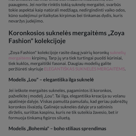
paaugėms. Jei norite rinktis tokią suknelę mergaitei, svarbūs
tokie aspektai kaip natūrali medžiaga, nedirgindinti vaiko odos,
kūno sudėjimui pritaikytas kirpimas bei tinkamas dydis, kuris
nevaržys judėjimo.
Koronkosios suknelės mergaitėms „Zoya
Fashion" kolekcijoje
„Zoya Fashion" kolekcijoje rasite daug įvairių koronkų
suknelių
mergaitėms
kirpimų. Tarp jų yra tiek turtingai puošti kūriniai,
tiek kuklūs, mergaitiški fasonai. Daugiau modelių galite
peržiūrėti skyriuje
ELEGANTIŠKAS SUKNELĖS MERGAITĖMS
.
Modelis „Lou" – elegantiška ilga suknelė
Jei ieškote mergaitės suknelės, pagamintos iš koronkos,
pažvelkite į modelį „Lou". Tai ilga, elegantiška kreacija su volanu
apatinėje dalyje. Viskas pamušta pamušalu, kad geriau pabrėžtų
koronkos išvaizdą. Galinėje suknelės dalyje yra satininis
dirželis, surištas kaspinu, kuris ne tik suteikia žavesio, bet ir
formuoja tinkamą figūros siluetą.
Modelis „Bohemia" – boho stiliaus sprendimas