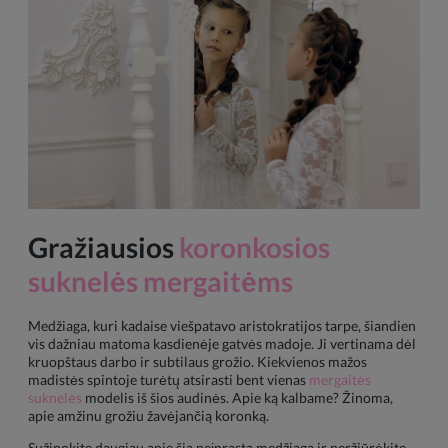
Gražiausios
koronkosios
suknelės mergaitėms
Medžiaga, kuri kadaise viešpatavo aristokratijos tarpe, šiandien
vis dažniau matoma kasdienėje gatvės madoje. Ji vertinama dėl
kruopštaus darbo ir subtilaus grožio. Kiekvienos mažos
madistės spintoje turėtų atsirasti bent vienas
mergaitės
suknelės
modelis iš šios audinės. Apie ką kalbame? Žinoma,
apie amžinu grožiu žavėjančią koronką.
Sužinokite daugiau apie šią neįprastą medžiagą ir peržiūrėkite,