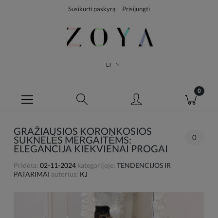
Susikurti paskyrą
Prisijungti
LT
GRAŽIAUSIOS KORONKOSIOS
0
SUKNELĖS MERGAITĖMS:
ELEGANCIJA KIEKVIENAI PROGAI
Pridėta:
02-11-2024
kategorijoje:
TENDENCIJOS IR
PATARIMAI
autorius:
KJ