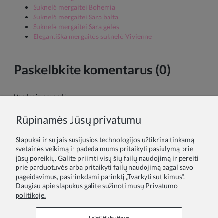
Suknelė mergaitei Bohemia
Suknelė mergaitei Sara balta
Suknelė mergaitei Sara gėlės
Elegantiška mergaitės suknelė Vivienne
Paskelbkite komentarus (0)
Vardas ir pavardė:
Rūpinamės Jūsų privatumu
Tavo komentaras:
Slapukai ir su jais susijusios technologijos užtikrina tinkamą
svetainės veikimą ir padeda mums pritaikyti pasiūlymą prie
jūsų poreikių. Galite priimti visų šių failų naudojimą ir pereiti
prie parduotuvės arba pritaikyti failų naudojimą pagal savo
pageidavimus, pasirinkdami parinktį „Tvarkyti sutikimus“.
Daugiau apie slapukus galite sužinoti mūsų Privatumo
politikoje.
Siųsti
Leisti tik būtinus