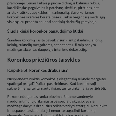
pramonėje. Senais laikais ji puošė didingus balinius rūbus,
karališkąsias pagalvėles ir patalynę, skėčius, pirštines, net
aristokratiškus apykaklės ir rankogalių. Buvo kuriamos
koronkinės skarelės bei staltiesės. Laikui bėgant šią medžiagą
vis drąsiau pradėta naudoti apatinių drabužių gamyboje.
Šiuolaikiniai koronkos panaudojimo būdai
Šiandien koronką rasite beveik visur – ant palaidinių, sijonų,
kelnių, suknelių mergaitėms, net ant batų. Ji taip pat yra
madingas akcentas daugelyje interjero dekoracijų.
Koronkos priežiūros taisyklės
Kaip skalbti koronkos drabužius?
Nusprendėte rinktis koronkosią elegantišką suknelę mergaitei
ypatingai progai? Puikus pasirinkimas! Kad koronkosoji
suknelė mergaitei tarnautų ilgiau, turite tinkamai ją prižiūrėti.
Rekomenduojamas rankų plovimas šiltame vandenyje,
naudojant muilų dribsnius arba specialų skysčio. Su šia
medžiaga darytus drabužius reikia tvarkyti atsargiai. Netrinkite
ir nespauskite skalbinių, jei nenorite sugadinti koronkių
elementų. Geriausia džiovinti išklotus horizontaliai.