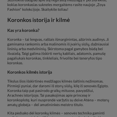
kokias koronkasias sukneles mergaitėms rasite naujoje „Zoya
Fashion" kolekcijoje. Skaitykite toliau!
Koronkos istorija ir kilmė
Kas yra koronka?
Koronka – tai lengvas, raštais išmarginintas, ažūrinis audinys. Ji
gaminama rankomis arba mašinomis iš įvairių siūlų, dažniausiai
lininių arba medvilninių. Skirstoma pagal gamybos būdą bei
išvaizdą. Taigi galima išskirti nertų kabliais, adatomis, pamušę
pagaliukais koronkas, tinkleliais, frivolite bei teneryfos tipo
koronkas.
Koronkos kilmės istorija
Tikslus šios išskirtinės medžiagos kilmės šaltinis nežinomas.
Pirmieji pyniai, dar daromi iš storų siūlų, kilę iš senovės Egipto.
Koronka taip pat pasirodo graikų mituose, pavyzdžiui,
Arachnės istorijoje. Tai pasakojimas apie princesę ir
koronkoplotę, kuri nusprendė varžytis su deive Atėna – moterų
amatų globėja – dėl amatininkės meistro titulo.
Kita pėdsako dėl koronkų kilmės – senovės technika gaminti