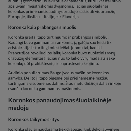
audinių geometrinius iškirptus ornamentus, kurių kraštai buvo
apsiuvami meistriškomis dygsnomis. Tačiau šiuolaikines
koronkas primenantis audinys pradėjo rastis tik viduramžių
Europoje, tiksliau – Italijoje ir Flandrija.
Koronka kaip prabangos simbolis
Koronka greitai tapo turtingumo ir prabangos simboliu.
Kadangi buvo gaminamas rankomis, ją galėjo sau leisti tik
aristokratija ir turtingi miestiečiai. Įdomu tai, kad iki
Prancūzijos revoliucijos laikų koronka buvo nuolatinis vyrų
drabužių elementas! Tačiau nuo to laiko vyrų mada atsisakė
koronkų dėl praktištesnių ir paprastesnių krojimų.
Audinio populiarumas išaugo įvedus mašininę koronkos
gamybą. Dėl to ji tapo pigesnė bei prieinamesnė mažiau
turtingoms visuomenės dalims. Šiuo metu didžioji dalis rinkoje
esančių koronkų gaminamos mašinomis.
Koronkos panaudojimas šiuolaikinėje
madoje
Koronkos taikymo sritys
Koronka plačiai naudojama tiek drabužių, tiek dekoratyvinėje