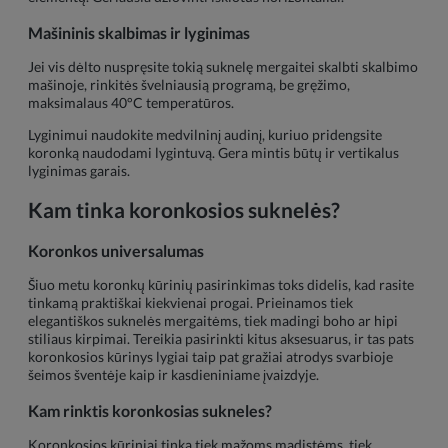
Mašininis skalbimas ir lyginimas
Jei vis dėlto nuspręsite tokią suknelę mergaitei skalbti skalbimo
mašinoje, rinkitės švelniausią programą, be gręžimo,
maksimalaus 40°C temperatūros.
Lyginimui naudokite medvilninį audinį, kuriuo pridengsite
koronką naudodami lygintuvą. Gera mintis būtų ir vertikalus
lyginimas garais.
Kam tinka koronkosios suknelės?
Koronkos universalumas
Šiuo metu koronkų kūrinių pasirinkimas toks didelis, kad rasite
tinkamą praktiškai kiekvienai progai. Prieinamos tiek
elegantiškos suknelės mergaitėms, tiek madingi boho ar hipi
stiliaus kirpimai. Tereikia pasirinkti kitus aksesuarus, ir tas pats
koronkosios kūrinys lygiai taip pat gražiai atrodys svarbioje
šeimos šventėje kaip ir kasdieniniame įvaizdyje.
Kam rinktis koronkosias sukneles?
Koronkosios kūriniai tinka tiek mažoms madistėms, tiek