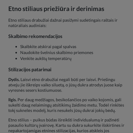
Etno stiliaus priežiūra ir derinimas
Etno stiliaus drabužiai dažnai pasižymi sudėtingais raštais ir
natūraliais audiniais:
Skalbimo rekomendacijos
Skalbkite atskirai pagal spalvas
Naudokite švelnius skalbimo priemones
Venkite aukštų temperatūrų
Stilizacijos patarimai
Dydis.
Laisvi etno drabužiai negali būti per laisvi. Priešingu
atveju jie iškreips vaiko siluetą, o jūsų dukra atrodys juose kaip
vyresnės sesers kostiumuose.
Ilgis.
Per daug medžiagos, besikošančios po vaiko kojomis, gali
sukelti daug nelaimingų atsitikimų žaidimo metu. Todėl rinkitės
tokį suknelės modelį, kuris nesukels jūsų dukrai jokių bėdų.
Etno stilius – puikus būdas išreikšti individualumą ir pažinėti
pasaulio kultūrų įvairovę. Kartu su dukra sukurkite išskirtines ir
nepakartojamigas etnines stilizacijas, kurios atskleis jos