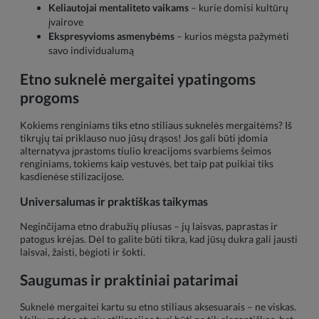
Keliautojai mentaliteto vaikams
– kurie domisi kultūrų
įvairove
Ekspresyvioms asmenybėms
– kurios mėgsta pažymėti
savo individualumą
Etno suknelė mergaitei ypatingoms
progoms
Kokiems renginiams tiks etno stiliaus suknelės mergaitėms? Iš
tikrųjų tai priklauso nuo jūsų drąsos! Jos gali būti įdomia
alternatyva įprastoms tiulio kreacijoms svarbiems šeimos
renginiams, tokiems kaip vestuvės, bet taip pat puikiai tiks
kasdienėse stilizacijose.
Universalumas ir praktiškas taikymas
Neginčijama etno drabužių pliusas – jų laisvas, paprastas ir
patogus krėjas. Dėl to galite būti tikra, kad jūsų dukra gali jausti
laisvai, žaisti, bėgioti ir šokti.
Saugumas ir praktiniai patarimai
Suknelė mergaitei kartu su etno stiliaus aksesuarais – ne viskas.