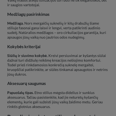
Vaikų mados atveju stilizacijos turi būti ne tik elegantiškos, bet
ir saugios vartotojai.
Medžiagų pasirinkimas
Medžiaga.
Nors mergaičių suknelių ir kitų drabužių šiame
stiliuje fasonai gana laisvi ir lengvi, verta patikrinti audinio
sudėtį. Natūralios medžiagos – oro cirkuliacijos garantija, kuri
apsaugos jūsų vaiką nuo jautrios odos nudegimų.
Kokybės kriterijai
Siūlių ir siuvimo kokybė.
Kreivi persiuvimai ar kyšantys siūlai
dažnai turi didžiulę reikšmę kreacijos nešiojimo komfortui.
Todėl prieš rinkdamosios konkrečią suknelę mergaitei,
kruopščiai patikrinkite, ar siūlės tinkamai apsaugotos ir netrins
jūsų dukros.
Aksesuarų saugumas
Papuošalų tipas.
Etno stilius mėgsta didelius ir sunkius
aksesuarus. Tačiau pasistenkite, kad jie neturėtų kyšančių
elementų, kurie gali sužeisti jūsų vaiką žaidimo metu. Geriau
rinktis glotnius aksesuarus.