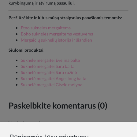
kūrybingumą ir atvirumą pasauliui.
Peržiūrėkite ir kitus mūsų straipsnius panašiomis temomis:
Etno suknelės mergaitėms
Boho suknelės mergaitėms vestuvėms
Mergaičių suknelių istorija ir šiandien
Siūlomi produktai:
Suknelė mergaitei Evelina balta
Suknelė mergaitei Sara balta
Suknelė mergaitei Sara rožinė
Suknelė mergaitei Angel long balta
Suknelė mergaitei Gisele mėlyna
Paskelbkite komentarus (0)
Vardas ir pavardė:
Rūpinamės Jūsų privatumu