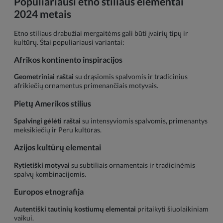
Populiariausi etno stiliaus elementai
2024 metais
Etno stiliaus drabužiai mergaitėms gali būti įvairių tipų ir
kultūrų. Štai populiariausi variantai:
Afrikos kontinento inspiracijos
Geometriniai raštai
su drąsiomis spalvomis ir tradicinius
afrikiečių ornamentus primenančiais motyvais.
Pietų Amerikos stilius
Spalvingi gėlėti raštai
su intensyviomis spalvomis, primenantys
meksikiečių ir Peru kultūras.
Azijos kultūrų elementai
Rytietiški motyvai
su subtiliais ornamentais ir tradicinėmis
spalvų kombinacijomis.
Europos etnografija
Autentiški tautinių kostiumų elementai
pritaikyti šiuolaikiniam
vaikui.