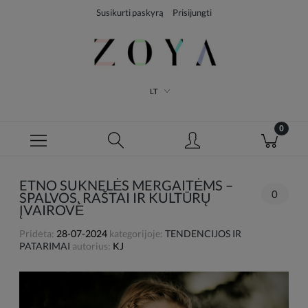
Susikurti paskyrą
Prisijungti
LT
ETNO SUKNELĖS MERGAITĖMS –
0
SPALVOS, RAŠTAI IR KULTŪRŲ
ĮVAIROVĖ
Pridėta:
28-07-2024
kategorijoje:
TENDENCIJOS IR
PATARIMAI
autorius:
KJ