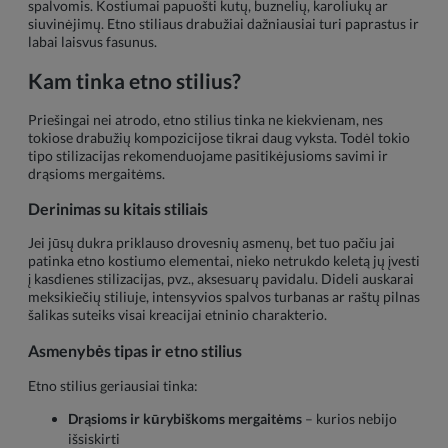
spalvomis. Kostiumai papuošti kutų, buznelių, karoliukų ar
siuvinėjimų. Etno stiliaus drabužiai dažniausiai turi paprastus ir
labai laisvus fasunus.
Kam tinka etno stilius?
Priešingai nei atrodo, etno stilius tinka ne kiekvienam, nes
tokiose drabužių kompozicijose tikrai daug vyksta. Todėl tokio
tipo stilizacijas rekomenduojame pasitikėjusioms savimi ir
drąsioms mergaitėms.
Derinimas su kitais stiliais
Jei jūsų dukra priklauso drovesnių asmenų, bet tuo pačiu jai
patinka etno kostiumo elementai, nieko netrukdo keletą jų įvesti
į kasdienes stilizacijas, pvz., aksesuarų pavidalu. Dideli auskarai
meksikiečių stiliuje, intensyvios spalvos turbanas ar raštų pilnas
šalikas suteiks visai kreacijai etninio charakterio.
Asmenybės tipas ir etno stilius
Etno stilius geriausiai tinka:
Drąsioms ir kūrybiškoms mergaitėms
– kurios nebijo
išsiskirti