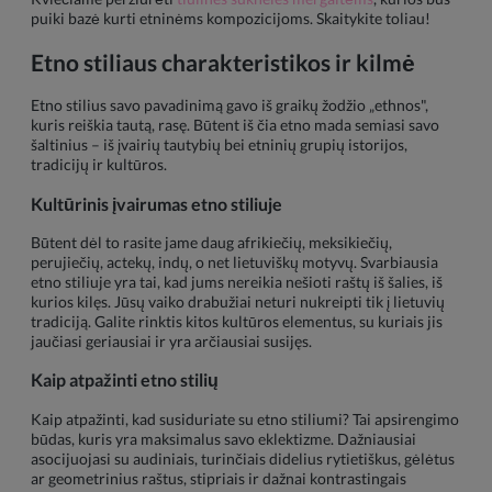
puiki bazė kurti etninėms kompozicijoms. Skaitykite toliau!
Etno stiliaus charakteristikos ir kilmė
Etno stilius savo pavadinimą gavo iš graikų žodžio „ethnos",
kuris reiškia tautą, rasę. Būtent iš čia etno mada semiasi savo
šaltinius – iš įvairių tautybių bei etninių grupių istorijos,
tradicijų ir kultūros.
Kultūrinis įvairumas etno stiliuje
Būtent dėl to rasite jame daug afrikiečių, meksikiečių,
perujiečių, actekų, indų, o net lietuviškų motyvų. Svarbiausia
etno stiliuje yra tai, kad jums nereikia nešioti raštų iš šalies, iš
kurios kilęs. Jūsų vaiko drabužiai neturi nukreipti tik į lietuvių
tradiciją. Galite rinktis kitos kultūros elementus, su kuriais jis
jaučiasi geriausiai ir yra arčiausiai susijęs.
Kaip atpažinti etno stilių
Kaip atpažinti, kad susiduriate su etno stiliumi? Tai apsirengimo
būdas, kuris yra maksimalus savo eklektizme. Dažniausiai
asocijuojasi su audiniais, turinčiais didelius rytietiškus, gėlėtus
ar geometrinius raštus, stipriais ir dažnai kontrastingais