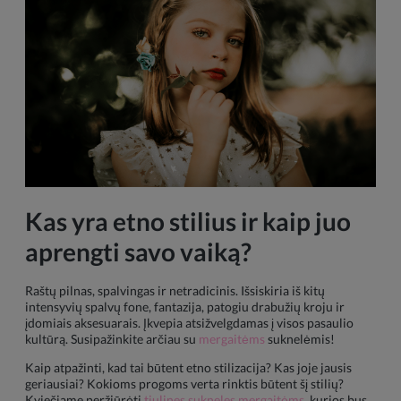
Kas yra etno stilius ir kaip juo
aprengti savo vaiką?
Raštų pilnas, spalvingas ir netradicinis. Išsiskiria iš kitų
intensyvių spalvų fone, fantazija, patogiu drabužių kroju ir
įdomiais aksesuarais. Įkvepia atsižvelgdamas į visos pasaulio
kultūrą. Susipažinkite arčiau su
mergaitėms
suknelėmis!
Kaip atpažinti, kad tai būtent etno stilizacija? Kas joje jausis
geriausiai? Kokioms progoms verta rinktis būtent šį stilių?
Kviečiame peržiūrėti
tiulines sukneles mergaitėms
, kurios bus