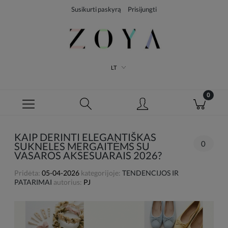
Susikurti paskyrą
Prisijungti
LT
KAIP DERINTI ELEGANTIŠKAS
0
SUKNELES MERGAITĖMS SU
VASAROS AKSESUARAIS 2026?
Pridėta:
05-04-2026
kategorijoje:
TENDENCIJOS IR
PATARIMAI
autorius:
PJ