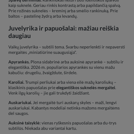
kaip suknelė. Geriau rinkis kontrastą arba papildančią spalvą.
Prie rožinės suknelės – kreminį arba smėlio rankinuką. Prie
baltos – pastelinę žydrą arba levandų.
Juvelyrika ir papuošalai: mažiau reiškia
daugiau
Vaikų juvelyrika – subtili tema. Svarbu neperlenkti ir nepaversti
mergaitės „miniatiūrine suaugusiąja".
Apyrankės.
Plona sidabrinė arba auksinė apyrankė – subtilu ir
elegantiška. 2026 m. populiarios apyrankės su vienu mažu
kabučiu: drugeliu, žvaigždute, širdele.
Karoliai.
Trumpi perliukai arba viena eilė mažų karoliukų –
klasikinis papuošalas prie
elegantiškos suknelės mergaitei
.
Venk ilgų karolių – jie gali trukdyti žaidžiant.
Auskariukai.
Jei mergaitė turi auskarų skyles – maži, lengvi
auskariukai. Kabantys modeliai netinka mažoms mergaitėms
dėl saugos.
Auksinė taisyklė:
vienas ryškesnis papuošalas arba du-trys
subtilūs. Niekada abu variantai kartu.