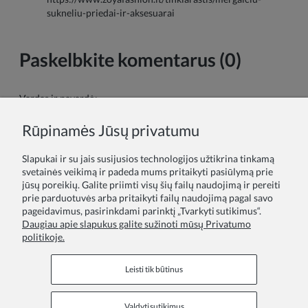
sukneliu-priedai-ir-aksesuarai
Paskelbkite komentarus (0)
Vardas ir pavardė:
Rūpinamės Jūsų privatumu
Tavo komentaras:
Slapukai ir su jais susijusios technologijos užtikrina tinkamą
svetainės veikimą ir padeda mums pritaikyti pasiūlymą prie
jūsų poreikių. Galite priimti visų šių failų naudojimą ir pereiti
prie parduotuvės arba pritaikyti failų naudojimą pagal savo
pageidavimus, pasirinkdami parinktį „Tvarkyti sutikimus“.
Daugiau apie slapukus galite sužinoti mūsų Privatumo
politikoje.
Siųsti
Leisti tik būtinus
Valdyti sutikimus