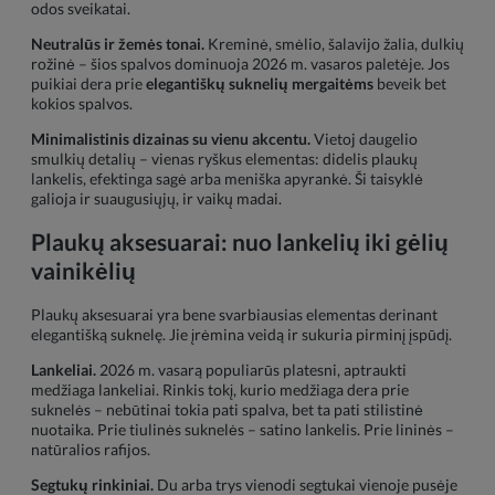
odos sveikatai.
Neutralūs ir žemės tonai.
Kreminė, smėlio, šalavijo žalia, dulkių
rožinė – šios spalvos dominuoja 2026 m. vasaros paletėje. Jos
puikiai dera prie
elegantiškų suknelių mergaitėms
beveik bet
kokios spalvos.
Minimalistinis dizainas su vienu akcentu.
Vietoj daugelio
smulkių detalių – vienas ryškus elementas: didelis plaukų
lankelis, efektinga sagė arba meniška apyrankė. Ši taisyklė
galioja ir suaugusiųjų, ir vaikų madai.
Plaukų aksesuarai: nuo lankelių iki gėlių
vainikėlių
Plaukų aksesuarai yra bene svarbiausias elementas derinant
elegantišką suknelę. Jie įrėmina veidą ir sukuria pirminį įspūdį.
Lankeliai.
2026 m. vasarą populiarūs platesni, aptraukti
medžiaga lankeliai. Rinkis tokį, kurio medžiaga dera prie
suknelės – nebūtinai tokia pati spalva, bet ta pati stilistinė
nuotaika. Prie tiulinės suknelės – satino lankelis. Prie lininės –
natūralios rafijos.
Segtukų rinkiniai.
Du arba trys vienodi segtukai vienoje pusėje