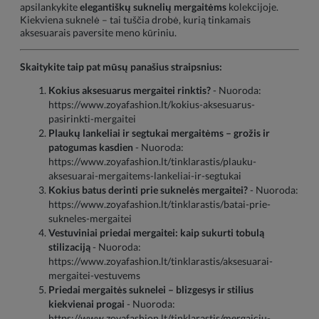
apsilankykite
elegantiškų suknelių mergaitėms
kolekcijoje.
Kiekviena suknelė – tai tuščia drobė, kurią tinkamais
aksesuarais paversite meno kūriniu.
Skaitykite taip pat mūsų panašius straipsnius:
Kokius aksesuarus mergaitei rinktis?
- Nuoroda:
https://www.zoyafashion.lt/kokius-aksesuarus-
pasirinkti-mergaitei
Plaukų lankeliai ir segtukai mergaitėms – grožis ir
patogumas kasdien
- Nuoroda:
https://www.zoyafashion.lt/tinklarastis/plauku-
aksesuarai-mergaitems-lankeliai-ir-segtukai
Kokius batus derinti prie suknelės mergaitei?
- Nuoroda:
https://www.zoyafashion.lt/tinklarastis/batai-prie-
sukneles-mergaitei
Vestuviniai priedai mergaitei: kaip sukurti tobulą
stilizaciją
- Nuoroda:
https://www.zoyafashion.lt/tinklarastis/aksesuarai-
mergaitei-vestuvems
Priedai mergaitės suknelei – blizgesys ir stilius
kiekvienai progai
- Nuoroda:
https://www.zoyafashion.lt/tinklarastis/mergaiciu-