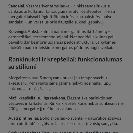
Sandalai.
Vasaros šventėms lauke – rinkis sandaliukus su
užfiksuotu kulkšniu. Tai saugiau nei atviros šlepetės ir leisti
mergaitei laisvai bėgioti. Sidabrinės arba auksinės spalvos
sandalai – universalūs prie daugelio suknelių spalvų.
Ko vengti.
Aukštakulniai batai mergaitėms iki 12 metų –
ortopediškai nerekomenduojami. Net nedidelis kulnas gali
paveikti dar besiformuojančią pėdos struktūrą. Laikykimės
plokščio pado ir leiskime mergaitės pėdoms augti sveikai.
Rankinukai ir krepšeliai: funkcionalumas
su stiliumi
Mergaitėms nuo 5 metų rankinukas jau tampa svarbiu
aksesuaru. Per šventę jame galima laikyti nosinaitę, lūpų
balzamą ar mažą žaislą.
Maži krepšeliai su ilga rankena.
Elegantiška parinktis per
vestuves ir krikštynas. Rinkis krepšelį, kuris nebus sunkesnis nei
200 g – mergaitė jį neš kelias valandas.
Austi pintinėliai.
Boho arba lauko šventei – natūralios spalvos
pinta pintinėlė su gėlyte. Tai ir aksesuaras, ir žaislų saugykla.
Spalvų derinimas.
Rankinukas neturi būti identiškos spalvos