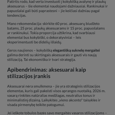
Patirtis rodo, kad verta investuoti į kokybišką avalynę ir plaukų
aksesuarus – šie elementai naudojami dažniausiai. Rankinukai ir
papuošalai gali būti paprastesni – jie keičiasi dažniau pagal
tendencijas.
Mano rekomendacija: skirkite 60 proc. aksesuarų biudžeto
batams, 25 proc. plaukų aksesuarams ir 15 proc. papuošalams
ar rankinukui. Tokia proporcija užtikrina, kad svarbiausi
elementai bus kokybiški, o dekoratyviniai – leis
eksperimentuoti be didelių išlaidų.
Geros naujienos – kokybišką
elegantišką suknelę mergaitei
galima derinti su skirtingais aksesuarais ir gauti vis naują
stilizaciją. Tai ekonomiška ir tvari strategija.
Apibendrinimas: aksesuarai kaip
stilizacijos įrankis
Aksesuarai nėra smulkmena – jie yra strateginis stilizacijos
elementas, kuris gali pakeisti visos aprangos nuotaiką. 2026 m.
vasarą rinkitės natūralias medžiagas, neutralius tonus ir
minimalistinį dizainą. Laikykitės „vieno akcento" taisyklės ir
visada pirmenybę teikite patogumui.
Jei ieškote tobulos bazės savo mergaitės vasaros stilizacijoms –