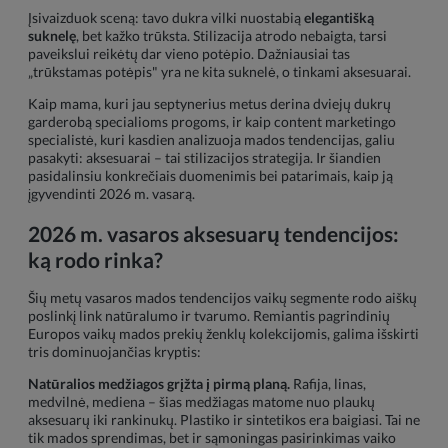
Įsivaizduok sceną: tavo dukra vilki nuostabią
elegantišką
suknelę
, bet kažko trūksta. Stilizacija atrodo nebaigta, tarsi
paveikslui reikėtų dar vieno potėpio. Dažniausiai tas
„trūkstamas potėpis" yra ne kita suknelė, o tinkami aksesuarai.
Kaip mama, kuri jau septynerius metus derina dviejų dukrų
garderobą specialioms progoms, ir kaip content marketingo
specialistė, kuri kasdien analizuoja mados tendencijas, galiu
pasakyti: aksesuarai – tai stilizacijos strategija. Ir šiandien
pasidalinsiu konkrečiais duomenimis bei patarimais, kaip ją
įgyvendinti 2026 m. vasarą.
2026 m. vasaros aksesuarų tendencijos:
ką rodo rinka?
Šių metų vasaros mados tendencijos vaikų segmente rodo aiškų
poslinkį link natūralumo ir tvarumo. Remiantis pagrindinių
Europos vaikų mados prekių ženklų kolekcijomis, galima išskirti
tris dominuojančias kryptis:
Natūralios medžiagos grįžta į pirmą planą.
Rafija, linas,
medvilnė, mediena – šias medžiagas matome nuo plaukų
aksesuarų iki rankinukų. Plastiko ir sintetikos era baigiasi. Tai ne
tik mados sprendimas, bet ir sąmoningas pasirinkimas vaiko