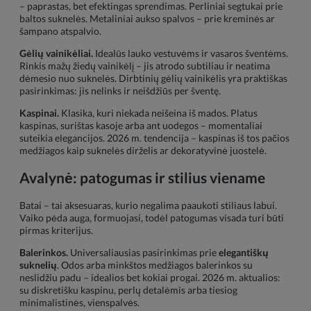
– paprastas, bet efektingas sprendimas. Perliniai segtukai prie
baltos suknelės. Metaliniai aukso spalvos – prie kreminės ar
šampano atspalvio.
Gėlių vainikėliai.
Idealūs lauko vestuvėms ir vasaros šventėms.
Rinkis mažų žiedų vainikėlį – jis atrodo subtiliau ir neatima
dėmesio nuo suknelės. Dirbtinių gėlių vainikėlis yra praktiškas
pasirinkimas: jis nelinks ir neišdžiūs per šventę.
Kaspinai.
Klasika, kuri niekada neišeina iš mados. Platus
kaspinas, surištas kasoje arba ant uodegos – momentaliai
suteikia elegancijos. 2026 m. tendencija – kaspinas iš tos pačios
medžiagos kaip suknelės dirželis ar dekoratyvinė juostelė.
Avalynė: patogumas ir stilius viename
Batai – tai aksesuaras, kurio negalima paaukoti stiliaus labui.
Vaiko pėda auga, formuojasi, todėl patogumas visada turi būti
pirmas kriterijus.
Balerinkos.
Universaliausias pasirinkimas prie
elegantiškų
suknelių
. Odos arba minkštos medžiagos balerinkos su
neslidžiu padu – idealios bet kokiai progai. 2026 m. aktualios:
su diskretišku kaspinu, perlų detalėmis arba tiesiog
minimalistinės, vienspalvės.