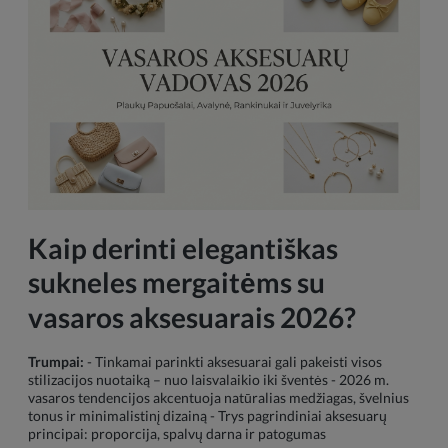
Kaip derinti elegantiškas
sukneles mergaitėms su
vasaros aksesuarais 2026?
Trumpai:
- Tinkamai parinkti aksesuarai gali pakeisti visos
stilizacijos nuotaiką – nuo laisvalaikio iki šventės - 2026 m.
vasaros tendencijos akcentuoja natūralias medžiagas, švelnius
tonus ir minimalistinį dizainą - Trys pagrindiniai aksesuarų
principai: proporcija, spalvų darna ir patogumas