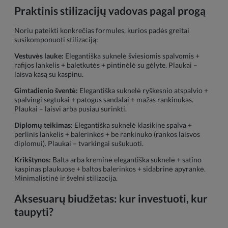
Praktinis stilizacijų vadovas pagal progą
Noriu pateikti konkrečias formules, kurios padės greitai
susikomponuoti stilizaciją:
Vestuvės lauke:
Elegantiška suknelė šviesiomis spalvomis +
rafijos lankelis + baletkutės + pintinėlė su gėlyte. Plaukai –
laisva kasą su kaspinu.
Gimtadienio šventė:
Elegantiška suknelė ryškesnio atspalvio +
spalvingi segtukai + patogūs sandalai + mažas rankinukas.
Plaukai – laisvi arba pusiau surinkti.
Diplomų teikimas:
Elegantiška suknelė klasikine spalva +
perlinis lankelis + balerinkos + be rankinuko (rankos laisvos
diplomui). Plaukai – tvarkingai sušukuoti.
Krikštynos:
Balta arba kreminė elegantiška suknelė + satino
kaspinas plaukuose + baltos balerinkos + sidabrinė apyrankė.
Minimalistinė ir švelni stilizacija.
Aksesuarų biudžetas: kur investuoti, kur
taupyti?