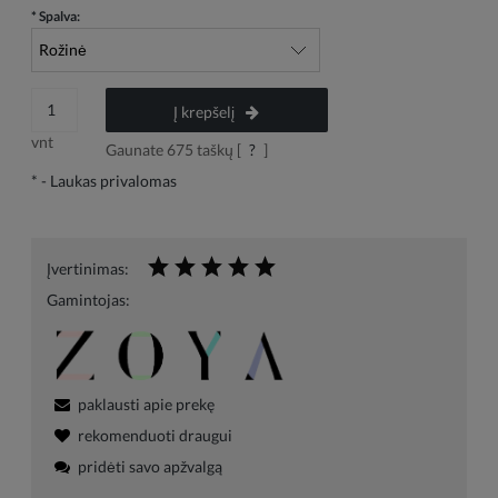
*
Spalva:
Į krepšelį
vnt
Gaunate
675
taškų [
?
]
*
- Laukas privalomas
Įvertinimas:
Gamintojas:
paklausti apie prekę
rekomenduoti draugui
pridėti savo apžvalgą