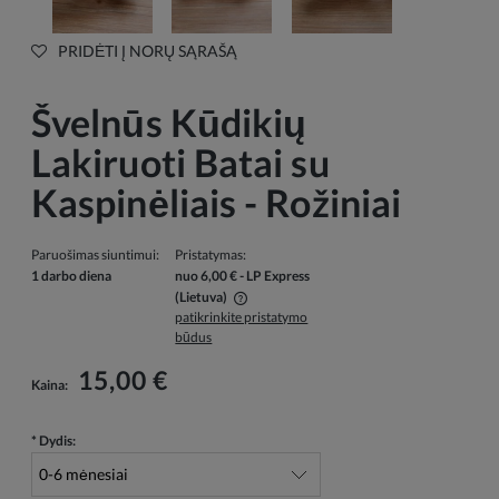
PRIDĖTI Į NORŲ SĄRAŠĄ
Švelnūs Kūdikių
Lakiruoti Batai su
Kaspinėliais - Rožiniai
Paruošimas siuntimui:
Pristatymas:
1 darbo diena
nuo 6,00 €
- LP Express
(Lietuva)
patikrinkite pristatymo
Į kainą neįskaičiuotos galimos mokėjimo išlaidos
būdus
15,00 €
Kaina:
*
Dydis: