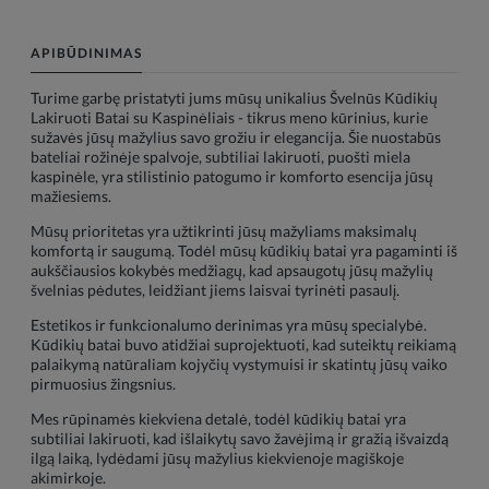
APIBŪDINIMAS
Turime garbę pristatyti jums mūsų unikalius Švelnūs Kūdikių
Lakiruoti Batai su Kaspinėliais - tikrus meno kūrinius, kurie
sužavės jūsų mažylius savo grožiu ir elegancija. Šie nuostabūs
bateliai rožinėje spalvoje, subtiliai lakiruoti, puošti miela
kaspinėle, yra stilistinio patogumo ir komforto esencija jūsų
mažiesiems.
Mūsų prioritetas yra užtikrinti jūsų mažyliams maksimalų
komfortą ir saugumą. Todėl mūsų kūdikių batai yra pagaminti iš
aukščiausios kokybės medžiagų, kad apsaugotų jūsų mažylių
švelnias pėdutes, leidžiant jiems laisvai tyrinėti pasaulį.
Estetikos ir funkcionalumo derinimas yra mūsų specialybė.
Kūdikių batai buvo atidžiai suprojektuoti, kad suteiktų reikiamą
palaikymą natūraliam kojyčių vystymuisi ir skatintų jūsų vaiko
pirmuosius žingsnius.
Mes rūpinamės kiekviena detalė, todėl kūdikių batai yra
subtiliai lakiruoti, kad išlaikytų savo žavėjimą ir gražią išvaizdą
ilgą laiką, lydėdami jūsų mažylius kiekvienoje magiškoje
akimirkoje.