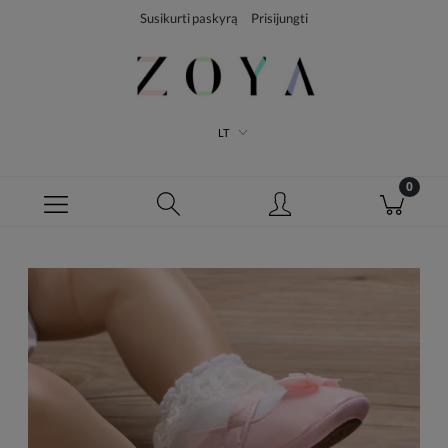
Susikurti paskyrą
Prisijungti
LT