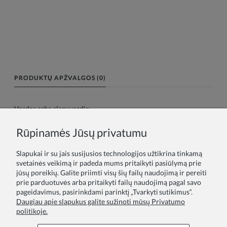
PRODUKTŲ APŽVALGOS (0)
Vardas arba slapyvardis:
Rūpinamės Jūsų privatumu
Tavo atsiliepimas:
Slapukai ir su jais susijusios technologijos užtikrina tinkamą
svetainės veikimą ir padeda mums pritaikyti pasiūlymą prie
jūsų poreikių. Galite priimti visų šių failų naudojimą ir pereiti
prie parduotuvės arba pritaikyti failų naudojimą pagal savo
pageidavimus, pasirinkdami parinktį „Tvarkyti sutikimus“.
Daugiau apie slapukus galite sužinoti mūsų Privatumo
politikoje.
Siųsti