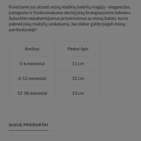
Kviečiame jus atrasti mūsų kūdikių batelių magiją - elegancijos,
patogumo ir funkcionalumo derinį jūsų brangiausiems lobiams.
Sukurkite nepakartojamus prisiminimus su mūsų batais, kurie
pabrėš jūsų mažylių unikalumą. Jau dabar galite įsigyti mūsų
parduotuvėje!
Amžius
Pėdos ilgis
0-6 mėnesiai
11 cm
6-12 mėnesiai
12 cm
12-18 mėnesiai
13 cm
SUSIJĘ PRODUKTAI