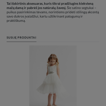
Tai išskirtinis aksesuaras, kuris tikrai pradžiugins kiekvieną
mažą damą ir pabrėš jos natūralų žavesį.
Šie satino segtukai –
puikus pasirinkimas tėvams, norintiems pridėti stilingą akcentą
savo dukros įvaizdžiui, kartu užtikrinant patogumą ir
praktiškumą.
SUSIJĘ PRODUKTAI