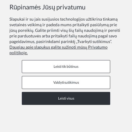
Rūpinamės Jūsų privatumu
Tavo atsiliepimas:
Slapukai ir su jais susijusios technologijos užtikrina tinkamą
svetainės veikimą ir padeda mums pritaikyti pasiūlymą prie
jūsų poreikių. Galite priimti visų šių failų naudojimą ir pereiti
prie parduotuvės arba pritaikyti failų naudojimą pagal savo
pageidavimus, pasirinkdami parinktį „Tvarkyti sutikimus“.
Daugiau apie slapukus galite sužinoti mūsų Privatumo
politikoje.
Siųsti
Leisti tik būtinus
Valdyti sutikimus
Informaciniai puslapiai
Leisti visus
COPYRIGHT © 2026 ZOYA GROUP
Peržiūrėkite visą svetainės versiją
Sklep internetowy Shoper Premium