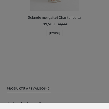
Suknelė mergaitei Chantal balta
39,90 €
57,00 €
Į krepšelį
PRODUKTŲ APŽVALGOS (0)
Vardas arba slapyvardis: