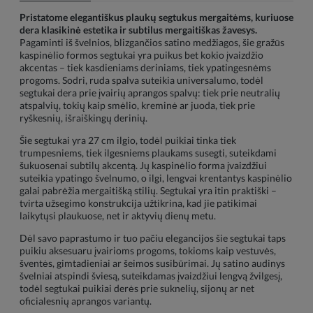
Pristatome elegantiškus plaukų segtukus mergaitėms, kuriuose
dera klasikinė estetika ir subtilus mergaitiškas žavesys.
Pagaminti iš švelnios, blizgančios satino medžiagos, šie gražūs
kaspinėlio formos segtukai yra puikus bet kokio įvaizdžio
akcentas – tiek kasdieniams deriniams, tiek ypatingesnėms
progoms. Sodri, ruda spalva suteikia universalumo, todėl
segtukai dera prie įvairių aprangos spalvų: tiek prie neutralių
atspalvių, tokių kaip smėlio, kreminė ar juoda, tiek prie
ryškesnių, išraiškingų derinių.
Šie segtukai yra 27 cm ilgio, todėl puikiai tinka tiek
trumpesniems, tiek ilgesniems plaukams susegti, suteikdami
šukuosenai subtilų akcentą. Jų kaspinėlio forma įvaizdžiui
suteikia ypatingo švelnumo, o ilgi, lengvai krentantys kaspinėlio
galai pabrėžia mergaitišką stilių. Segtukai yra itin praktiški –
tvirta užsegimo konstrukcija užtikrina, kad jie patikimai
laikytųsi plaukuose, net ir aktyvių dienų metu.
Dėl savo paprastumo ir tuo pačiu elegancijos šie segtukai taps
puikiu aksesuaru įvairioms progoms, tokioms kaip vestuvės,
šventės, gimtadieniai ar šeimos susibūrimai. Jų satino audinys
švelniai atspindi šviesą, suteikdamas įvaizdžiui lengvą žvilgesį,
todėl segtukai puikiai derės prie suknelių, sijonų ar net
oficialesnių aprangos variantų.