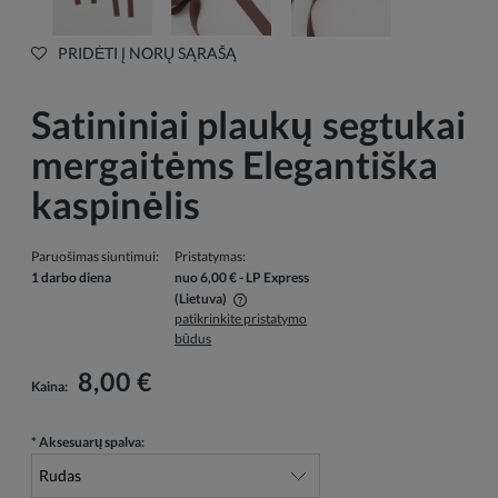
PRIDĖTI Į NORŲ SĄRAŠĄ
Satininiai plaukų segtukai
mergaitėms Elegantiška
kaspinėlis
Paruošimas siuntimui:
Pristatymas:
1 darbo diena
nuo 6,00 €
- LP Express
(Lietuva)
patikrinkite pristatymo
Į kainą neįskaičiuotos galimos mokėjimo išlaidos
būdus
8,00 €
Kaina:
*
Aksesuarų spalva: