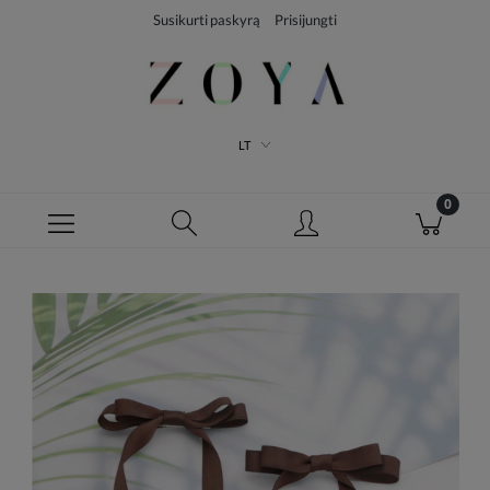
Susikurti paskyrą
Prisijungti
LT