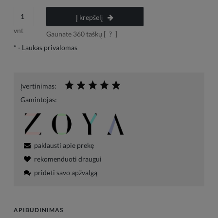
Į krepšelį
vnt
Gaunate
360
taškų [
?
]
*
- Laukas privalomas
Įvertinimas:
Gamintojas:
paklausti apie prekę
rekomenduoti draugui
pridėti savo apžvalgą
APIBŪDINIMAS