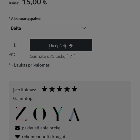
15,00 €
Kaina:
*
Aksesuarų spalva:
Į krepšelį
vnt
Gaunate
675
taškų [
?
]
*
- Laukas privalomas
Įvertinimas:
Gamintojas:
paklausti apie prekę
rekomenduoti draugui