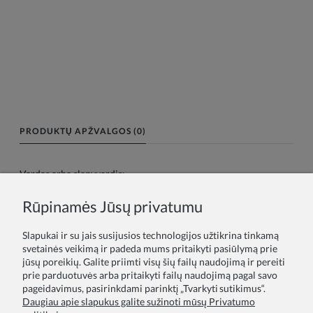
PRODUKTŲ APŽVALGOS (0)
Vardas arba slapyvardis:
Rūpinamės Jūsų privatumu
Tavo atsiliepimas:
Slapukai ir su jais susijusios technologijos užtikrina tinkamą
svetainės veikimą ir padeda mums pritaikyti pasiūlymą prie
jūsų poreikių. Galite priimti visų šių failų naudojimą ir pereiti
prie parduotuvės arba pritaikyti failų naudojimą pagal savo
pageidavimus, pasirinkdami parinktį „Tvarkyti sutikimus“.
Daugiau apie slapukus galite sužinoti mūsų Privatumo