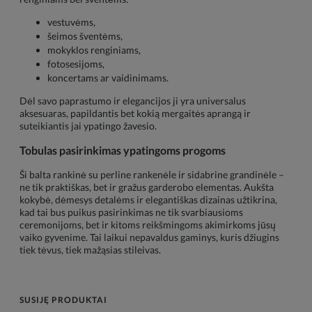
vestuvėms,
šeimos šventėms,
mokyklos renginiams,
fotosesijoms,
koncertams ar vaidinimams.
Dėl savo paprastumo ir elegancijos ji yra universalus
aksesuaras, papildantis bet kokią mergaitės aprangą ir
suteikiantis jai ypatingo žavesio.
Tobulas pasirinkimas ypatingoms progoms
Ši balta rankinė su perline rankenėle ir sidabrine grandinėle –
ne tik praktiškas, bet ir gražus garderobo elementas. Aukšta
kokybė, dėmesys detalėms ir elegantiškas dizainas užtikrina,
kad tai bus puikus pasirinkimas ne tik svarbiausioms
ceremonijoms, bet ir kitoms reikšmingoms akimirkoms jūsų
vaiko gyvenime. Tai laikui nepavaldus gaminys, kuris džiugins
tiek tėvus, tiek mažąsias stileivas.
SUSIJĘ PRODUKTAI