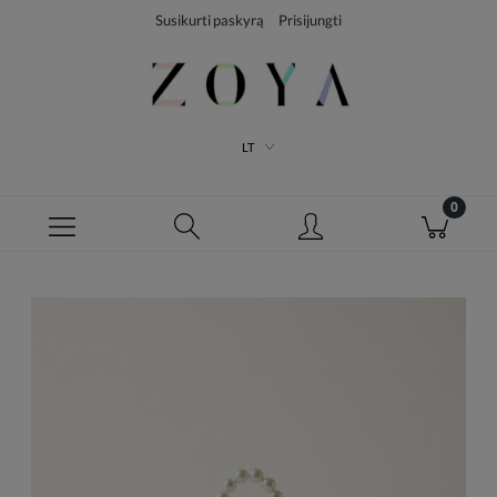
Susikurti paskyrą
Prisijungti
LT