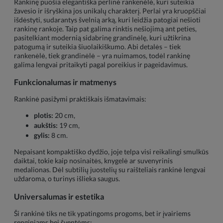
Rankinę puošia elegantiška perlinė rankenėlė, kuri suteikia
žavesio ir išryškina jos unikalų charakterį. Perlai yra kruopščiai
išdėstyti, sudarantys švelnią arką, kuri leidžia patogiai nešioti
rankinę rankoje. Taip pat galima rinktis nešiojimą ant peties,
pasitelkiant modernią sidabrinę grandinėlę, kuri užtikrina
patogumą ir suteikia šiuolaikiškumo. Abi detalės – tiek
rankenėlė, tiek grandinėlė – yra nuimamos, todėl rankinę
galima lengvai pritaikyti pagal poreikius ir pageidavimus.
Funkcionalumas ir matmenys
Rankinė pasižymi praktiškais išmatavimais:
plotis:
20 cm,
aukštis:
19 cm,
gylis:
8 cm.
Nepaisant kompaktiško dydžio, joje telpa visi reikalingi smulkūs
daiktai, tokie kaip nosinaitės, knygelė ar suvenyrinis
medalionas. Dėl subtilių juostelių su raišteliais rankinė lengvai
uždaroma, o turinys išlieka saugus.
Universalumas ir estetika
Ši rankinė tiks ne tik ypatingoms progoms, bet ir įvairiems
renginiams bei šventėms: