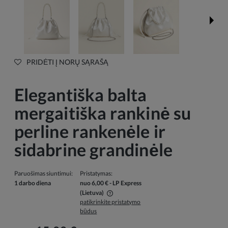
PRIDĖTI Į NORŲ SĄRAŠĄ
Elegantiška balta
mergaitiška rankinė su
perline rankenėle ir
sidabrine grandinėle
Paruošimas siuntimui:
Pristatymas:
1 darbo diena
nuo 6,00 €
- LP Express
(Lietuva)
patikrinkite pristatymo
Į kainą neįskaičiuotos galimos mokėjimo išlaidos
būdus