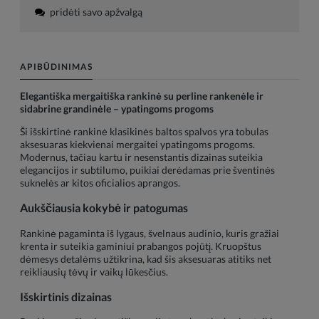
pridėti savo apžvalgą
APIBŪDINIMAS
Elegantiška mergaitiška rankinė su perline rankenėle ir
sidabrine grandinėle – ypatingoms progoms
Ši išskirtinė rankinė klasikinės baltos spalvos yra tobulas
aksesuaras kiekvienai mergaitei ypatingoms progoms.
Modernus, tačiau kartu ir nesenstantis dizainas suteikia
elegancijos ir subtilumo, puikiai derėdamas prie šventinės
suknelės ar kitos oficialios aprangos.
Aukščiausia kokybė ir patogumas
Rankinė pagaminta iš lygaus, švelnaus audinio, kuris gražiai
krenta ir suteikia gaminiui prabangos pojūtį. Kruopštus
dėmesys detalėms užtikrina, kad šis aksesuaras atitiks net
reikliausių tėvų ir vaikų lūkesčius.
Išskirtinis dizainas