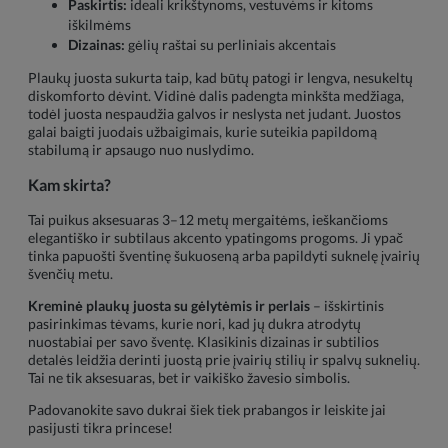
Paskirtis:
ideali krikštynoms, vestuvėms ir kitoms
iškilmėms
Dizainas:
gėlių raštai su perliniais akcentais
Plaukų juosta sukurta taip, kad būtų patogi ir lengva, nesukeltų
diskomforto dėvint. Vidinė dalis padengta minkšta medžiaga,
todėl juosta nespaudžia galvos ir neslysta net judant. Juostos
galai baigti juodais užbaigimais, kurie suteikia papildomą
stabilumą ir apsaugo nuo nuslydimo.
Kam skirta?
Tai puikus aksesuaras 3–12 metų mergaitėms, ieškančioms
elegantiško ir subtilaus akcento ypatingoms progoms. Ji ypač
tinka papuošti šventinę šukuoseną arba papildyti suknelę įvairių
švenčių metu.
Kreminė plaukų juosta su gėlytėmis ir perlais
– išskirtinis
pasirinkimas tėvams, kurie nori, kad jų dukra atrodytų
nuostabiai per savo šventę. Klasikinis dizainas ir subtilios
detalės leidžia derinti juostą prie įvairių stilių ir spalvų suknelių.
Tai ne tik aksesuaras, bet ir vaikiško žavesio simbolis.
Padovanokite savo dukrai šiek tiek prabangos ir leiskite jai
pasijusti tikra princese!