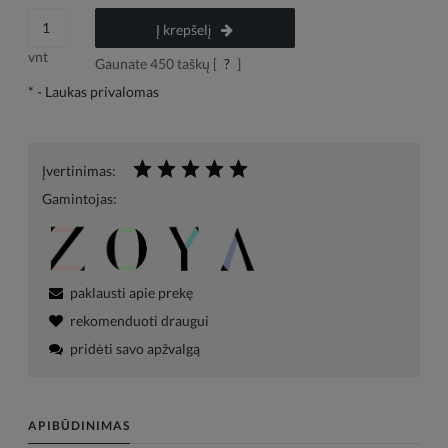
Į krepšelį
vnt
Gaunate
450
taškų [
?
]
*
- Laukas privalomas
Įvertinimas:
Gamintojas:
paklausti apie prekę
rekomenduoti draugui
pridėti savo apžvalgą
APIBŪDINIMAS