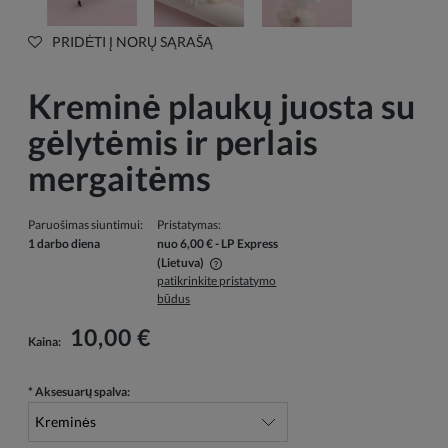
PRIDĖTI Į NORŲ SĄRAŠĄ
Kreminė plaukų juosta su
gėlytėmis ir perlais
mergaitėms
Paruošimas siuntimui:
Pristatymas:
1 darbo diena
nuo 6,00 €
- LP Express
(Lietuva)
patikrinkite pristatymo
Į kainą neįskaičiuotos galimos mokėjimo išlaidos
būdus
10,00 €
Kaina:
*
Aksesuarų spalva: