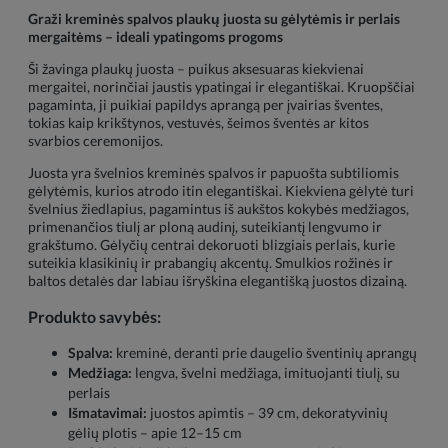
Graži kreminės spalvos plaukų juosta su gėlytėmis ir perlais
mergaitėms – ideali ypatingoms progoms
Ši žavinga plaukų juosta – puikus aksesuaras kiekvienai
mergaitei, norinčiai jaustis ypatingai ir elegantiškai. Kruopščiai
pagaminta, ji puikiai papildys aprangą per įvairias šventes,
tokias kaip krikštynos, vestuvės, šeimos šventės ar kitos
svarbios ceremonijos.
Juosta yra švelnios kreminės spalvos ir papuošta subtiliomis
gėlytėmis, kurios atrodo itin elegantiškai. Kiekviena gėlytė turi
švelnius žiedlapius, pagamintus iš aukštos kokybės medžiagos,
primenančios tiulį ar ploną audinį, suteikiantį lengvumo ir
grakštumo. Gėlyčių centrai dekoruoti blizgiais perlais, kurie
suteikia klasikinių ir prabangių akcentų. Smulkios rožinės ir
baltos detalės dar labiau išryškina elegantišką juostos dizainą.
Produkto savybės:
Spalva:
kreminė, deranti prie daugelio šventinių aprangų
Medžiaga:
lengva, švelni medžiaga, imituojanti tiulį, su
perlais
Išmatavimai:
juostos apimtis – 39 cm, dekoratyvinių
gėlių plotis – apie 12–15 cm