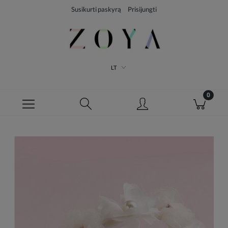
Susikurti paskyrą
Prisijungti
LT