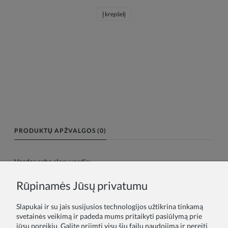
Į krepšelį
PRODUKTŲ APŽVALGOS (0)
Vardas arba slapyvardis:
Rūpinamės Jūsų privatumu
Tavo atsiliepimas:
Slapukai ir su jais susijusios technologijos užtikrina tinkamą
svetainės veikimą ir padeda mums pritaikyti pasiūlymą prie
jūsų poreikių. Galite priimti visų šių failų naudojimą ir pereiti