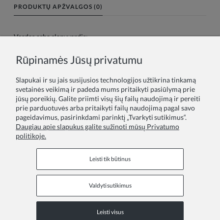
PRODUKTŲ APŽVALGOS (0)
Vardas arba slapyvardis:
Rūpinamės Jūsų privatumu
Tavo atsiliepimas:
Slapukai ir su jais susijusios technologijos užtikrina tinkamą
svetainės veikimą ir padeda mums pritaikyti pasiūlymą prie
jūsų poreikių. Galite priimti visų šių failų naudojimą ir pereiti
prie parduotuvės arba pritaikyti failų naudojimą pagal savo
pageidavimus, pasirinkdami parinktį „Tvarkyti sutikimus“.
Daugiau apie slapukus galite sužinoti mūsų Privatumo
politikoje.
Siųsti
Leisti tik būtinus
Valdyti sutikimus
Informaciniai puslapiai
Leisti visus