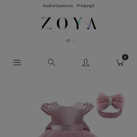
Susikurti paskyrą
Prisijungti
LT