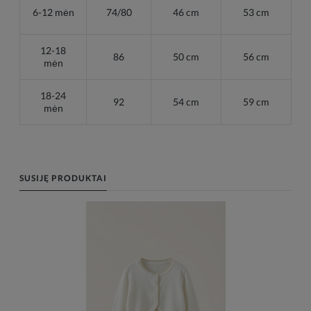
6-12 mėn
74/80
46 cm
53 cm
12-18
86
50 cm
56 cm
mėn
18-24
92
54 cm
59 cm
mėn
SUSIJĘ PRODUKTAI