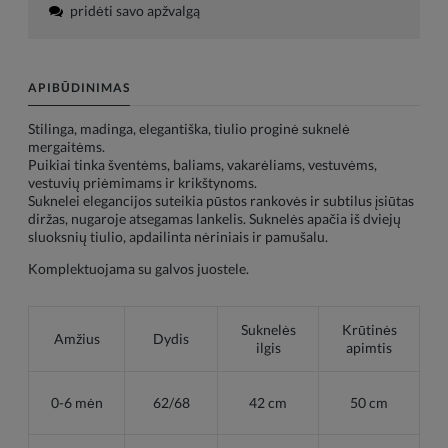
pridėti savo apžvalgą
APIBŪDINIMAS
Stilinga, madinga, elegantiška, tiulio proginė suknelė
mergaitėms.
Puikiai tinka šventėms, baliams, vakarėliams, vestuvėms,
vestuvių priėmimams ir krikštynoms.
Suknelei elegancijos suteikia pūstos rankovės ir subtilus įsiūtas
diržas, nugaroje atsegamas lankelis. Suknelės apačia iš dviejų
sluoksnių tiulio, apdailinta nėriniais ir pamušalu.
Komplektuojama su galvos juostele.
Suknelės
Krūtinės
Amžius
Dydis
ilgis
apimtis
0-6 mėn
62/68
42 cm
50 cm