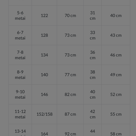
5-6
31
122
70 cm
40 cm
metai
cm
6-7
33
128
73 cm
43 cm
metai
cm
7-8
36
134
73 cm
46 cm
metai
cm
8-9
38
140
77 cm
49 cm
metai
cm
9-10
40
146
82 cm
52 cm
metai
cm
11-12
42
152/158
87 cm
55 cm
metai
cm
13-14
44
164
92 cm
58 cm