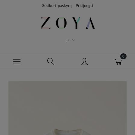
Susikurti paskyrą
Prisijungti
LT