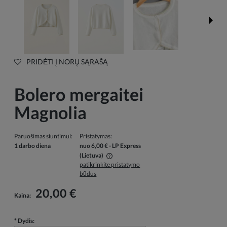
PRIDĖTI Į NORŲ SĄRAŠĄ
Bolero mergaitei
Magnolia
Paruošimas siuntimui:
Pristatymas:
1 darbo diena
nuo 6,00 €
- LP Express
(Lietuva)
patikrinkite pristatymo
Į kainą neįskaičiuotos galimos mokėjimo išlaidos
būdus
20,00 €
Kaina:
*
Dydis: