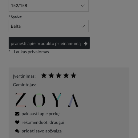
*
Spalva:
pranešti apie produkto prieinamumą
*
- Laukas privalomas
Įvertinimas:
Gamintojas:
paklausti apie prekę
rekomenduoti draugui
pridėti savo apžvalgą