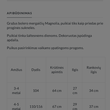
APIBŪDINIMAS
Gražus bolero mergaičių Magnolia, puikiai tiks kaip priedas prie
proginės suknelės.
Puikiai tinka šaltesnėms dienoms. Dekoruotas įspūdinga
apdaila.
Puikus pasirinkimas vaikams ypatingoms progoms.
Krūtinės
Rankovių
Amžius
Dydis
Ilgis
apimtis
ilgis
3-4
27
104
64 cm
34 cm
metai
cm
4-5
29
110/116
67 cm
37 cm
metai
cm