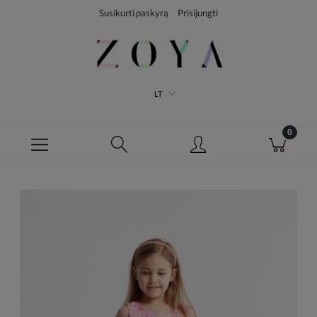
Susikurti paskyrą
Prisijungti
LT