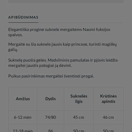
APIBŪDINIMAS
Elegantiška proginė suknelė mergaitėms Naomi fuksijos
spalvos.
Mergaitė su šia suknele jausis kaip princesė, turinti magiškų
galių.
Suknelę puošia gėlės. Medvilninis pamušalas ir pjūvis leidžia
mergaitei jaustis patogiai ją dėvint.
Puikus pasirinkimas mergaitei šventinei progai.
Suknelės
Krūtinės
Amžius
Dydis
ilgis
apimtis
6-12 mėn
74/80
45 cm
46 cm
12-18 mėn
86
50 cm
50 cm