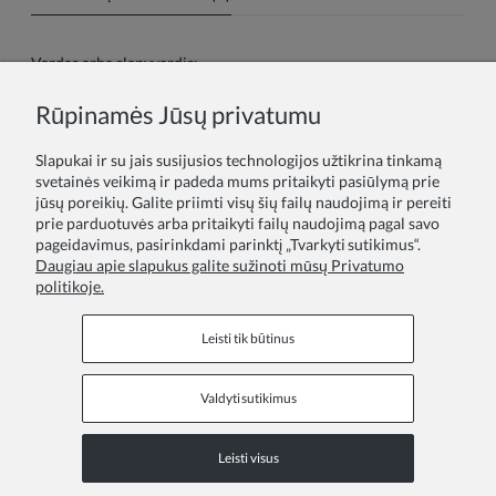
Vardas arba slapyvardis:
Rūpinamės Jūsų privatumu
Tavo atsiliepimas:
Slapukai ir su jais susijusios technologijos užtikrina tinkamą
svetainės veikimą ir padeda mums pritaikyti pasiūlymą prie
jūsų poreikių. Galite priimti visų šių failų naudojimą ir pereiti
prie parduotuvės arba pritaikyti failų naudojimą pagal savo
pageidavimus, pasirinkdami parinktį „Tvarkyti sutikimus“.
Daugiau apie slapukus galite sužinoti mūsų Privatumo
politikoje.
Siųsti
Leisti tik būtinus
Valdyti sutikimus
Informaciniai puslapiai
Leisti visus