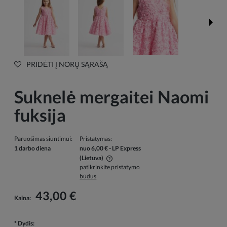
PRIDĖTI Į NORŲ SĄRAŠĄ
Suknelė mergaitei Naomi
fuksija
Paruošimas siuntimui:
Pristatymas:
1 darbo diena
nuo 6,00 €
- LP Express
(Lietuva)
patikrinkite pristatymo
Į kainą neįskaičiuotos galimos mokėjimo išlaidos
būdus
43,00 €
Kaina:
*
Dydis: