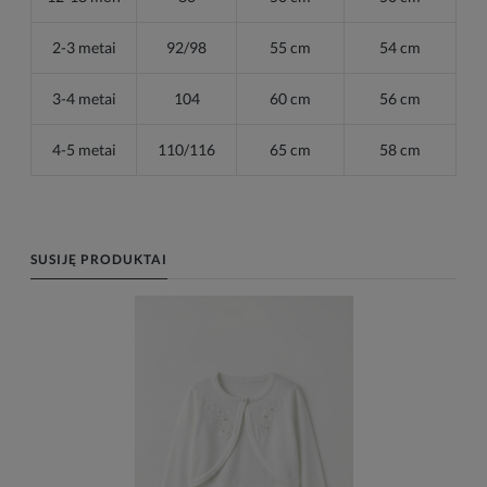
2-3 metai
92/98
55 cm
54 cm
3-4 metai
104
60 cm
56 cm
4-5 metai
110/116
65 cm
58 cm
SUSIJĘ PRODUKTAI