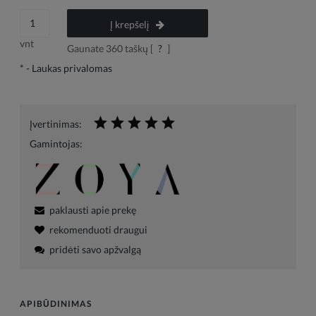
Į krepšelį
vnt
Gaunate
360
taškų [
?
]
*
- Laukas privalomas
Įvertinimas:
Gamintojas:
paklausti apie prekę
rekomenduoti draugui
pridėti savo apžvalgą
APIBŪDINIMAS