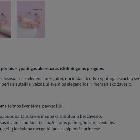
r perlais – ypatingas aksesuaras iškilmingoms progoms
as aksesuaras kiekvienai mergaitei, norinčiai atrodyti ypatingai svarbių šv
 perlais suteikia įvaizdžiui švelnios elegancijos ir mergaitiško žavesio.
ioms šeimos šventėms, pavyzdžiui:
papuoš baltą suknelę ir suteiks subtilumo bei žavesio.
kas dizainas puikiai tiks mažosioms pamergėms ar svečiams.
ių gėlių kiekviena mergaitė jausis kaip maža princesė.