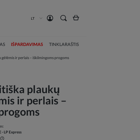
Susikurti paskyrą
Prisijungti
LT
AS
IŠPARDAVIMAS
TINKLARAŠTIS
u gėlėmis ir perlais – iškilmingoms progoms
tiška plaukų
is ir perlais –
 progoms
as:
€
- LP Express