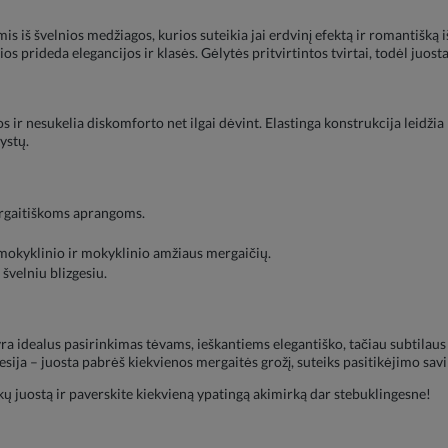
 iš švelnios medžiagos, kurios suteikia jai erdvinį efektą ir romantišką 
ios prideda elegancijos ir klasės. Gėlytės pritvirtintos tvirtai, todėl juost
 ir nesukelia diskomforto net ilgai dėvint. Elastinga konstrukcija leidžia l
ystų.
ergaitiškoms aprangoms.
mokyklinio ir mokyklinio amžiaus mergaičių.
švelniu blizgesiu.
 yra idealus pasirinkimas tėvams, ieškantiems elegantiško, tačiau subtila
sesija – juosta pabrėš kiekvienos mergaitės grožį, suteiks pasitikėjimo savim
ų juostą ir paverskite kiekvieną ypatingą akimirką dar stebuklingesne!