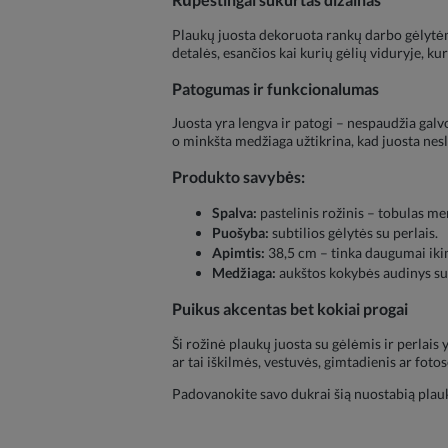
Plaukų juosta dekoruota rankų darbo gėlytėmis
detalės, esančios kai kurių gėlių viduryje, kur
Patogumas ir funkcionalumas
Juosta yra lengva ir patogi – nespaudžia galvos
o minkšta medžiaga užtikrina, kad juosta nesl
Produkto savybės:
Spalva:
pastelinis rožinis – tobulas m
Puošyba:
subtilios gėlytės su perlais.
Apimtis:
38,5 cm – tinka daugumai iki
Medžiaga:
aukštos kokybės audinys su 
Puikus akcentas bet kokiai progai
Ši rožinė plaukų juosta su gėlėmis ir perlais
ar tai iškilmės, vestuvės, gimtadienis ar foto
Padovanokite savo dukrai šią nuostabią plauk