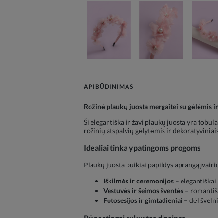
APIBŪDINIMAS
Rožinė plaukų juosta mergaitei su gėlėmis i
Ši elegantiška ir žavi plaukų juosta yra tobul
rožinių atspalvių gėlytėmis ir dekoratyviniais
Idealiai tinka ypatingoms progoms
Plaukų juosta puikiai papildys aprangą įvair
Iškilmės ir ceremonijos
– elegantiškai 
Vestuvės ir šeimos šventės
– romantiš
Fotosesijos ir gimtadieniai
– dėl šveln
Rūpestingai sukurtas dizainas