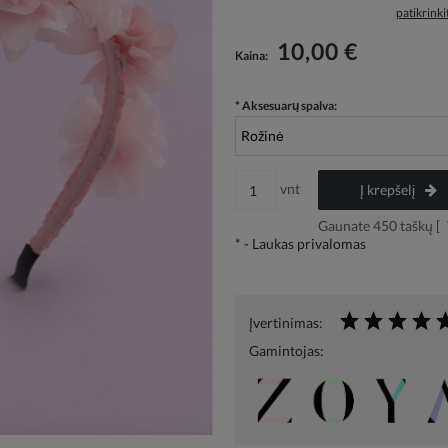
patikrink
Į kainą neįskaičiuotos galimos mokėjimo
10,00 €
Kaina:
išlaidos
*
Aksesuarų spalva:
vnt
Į krepšelį
Gaunate
450
taškų [
*
- Laukas privalomas
Įvertinimas:
Gamintojas: