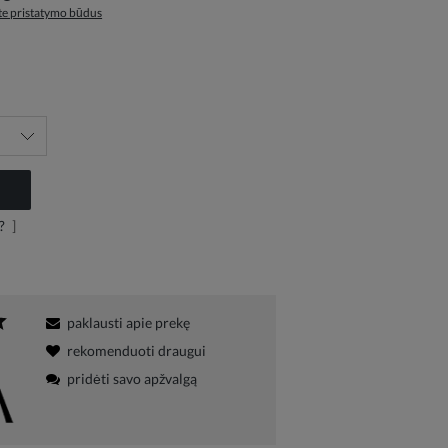
ite pristatymo būdus
?
]
paklausti apie prekę
rekomenduoti draugui
pridėti savo apžvalgą