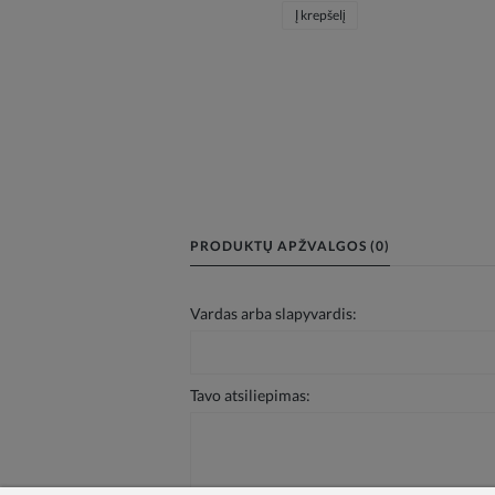
Į krepšelį
PRODUKTŲ APŽVALGOS (0)
Vardas arba slapyvardis:
Tavo atsiliepimas: