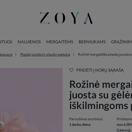
TIJOS
NAUJIENOS
MERGAITĖMS
BERNIUKAMS
GRĄŽINIM
sesuarai
Plaukų juostos ir plaukų segtukai
Rožinė mergaitiška plaukų juosta s
LOOKBOOK
KALĖDŲ KOLEKCIJA
PRIDĖTI Į NORŲ SĄRAŠĄ
Rožinė mergai
juosta su gėlėm
iškilmingoms
Paruošimas siuntimui:
Pristatym
1 darbo diena
nuo 6,00 
(Lietuva)