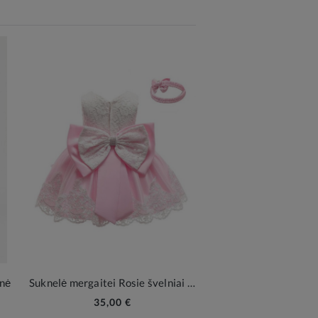
inė
Suknelė mergaitei Rosie švelniai rausvos
35,00 €