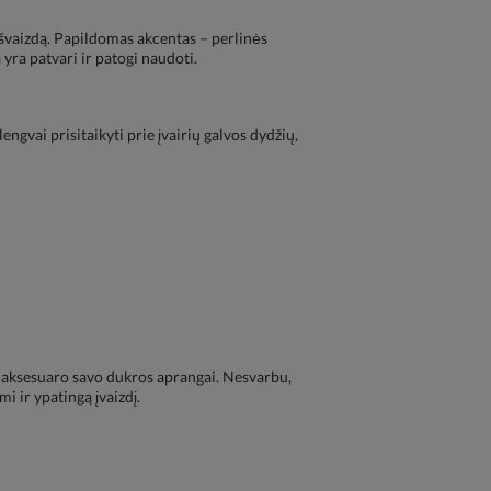
išvaizdą. Papildomas akcentas – perlinės
a yra patvari ir patogi naudoti.
engvai prisitaikyti prie įvairių galvos dydžių,
us aksesuaro savo dukros aprangai. Nesvarbu,
i ir ypatingą įvaizdį.