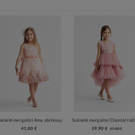
uknelė mergaitei Amy abrikosų
Suknelė mergaitei Chantal rož
41,00 €
39,90 €
57,00 €