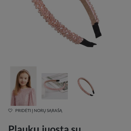
PRIDĖTI Į NORŲ SĄRAŠĄ
Plaukų juosta su