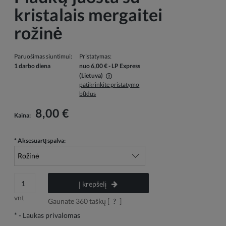
kristalais mergaitei
rožinė
Paruošimas siuntimui:
Pristatymas:
1 darbo diena
nuo 6,00 €
- LP Express
(Lietuva)
patikrinkite pristatymo
Į kainą neįskaičiuotos galimos mokėjimo išlaidos
būdus
8,00 €
Kaina:
*
Aksesuarų spalva:
Į krepšelį
vnt
Gaunate
360
taškų [
?
]
*
- Laukas privalomas