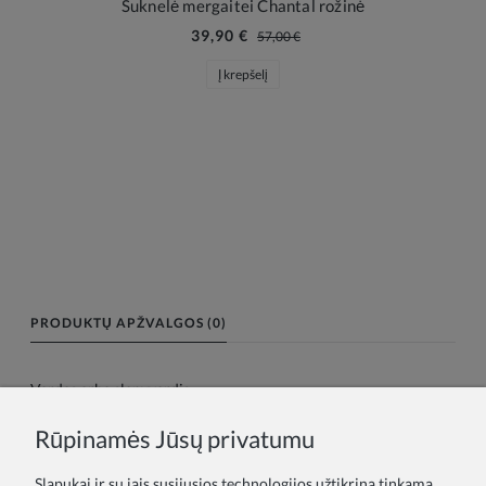
Suknelė mergaitei Chantal rožinė
39,90 €
57,00 €
Į krepšelį
PRODUKTŲ APŽVALGOS (0)
Vardas arba slapyvardis:
Rūpinamės Jūsų privatumu
Tavo atsiliepimas:
Slapukai ir su jais susijusios technologijos užtikrina tinkamą