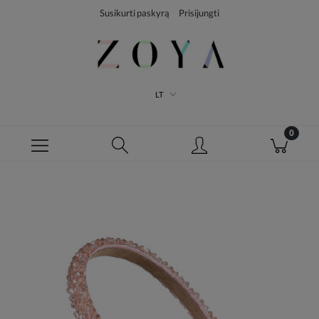
Susikurti paskyrą
Prisijungti
LT