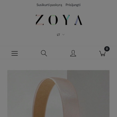
Susikurti paskyrą
Prisijungti
LT