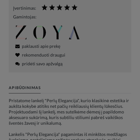
Įvertinimas:
Gamintojas:
paklausti apie prekę
rekomenduoti draugui
pridėti savo apžvalgą
APIBŪDINIMAS
Pristatome lankelį "Perlų Elegancija", kurio klasikinė estetika ir
aukšta kokybė atitiks net pačių reikliausių klientų lūkesčius.
Projektuodami šį lankelį, mes sutelkėme dėmesį į papildomo
aksesuaro sukūrimą, kuris subtiliu stiliumi pabrėš vaikiškos
šventės žavesį ir unikalumą.
Lankelis "Perlų Elegancija" pagamintas iš minkštos medžiagos
švelniame, pasteliniame rožinės spalvos atspalvyje, puikiai