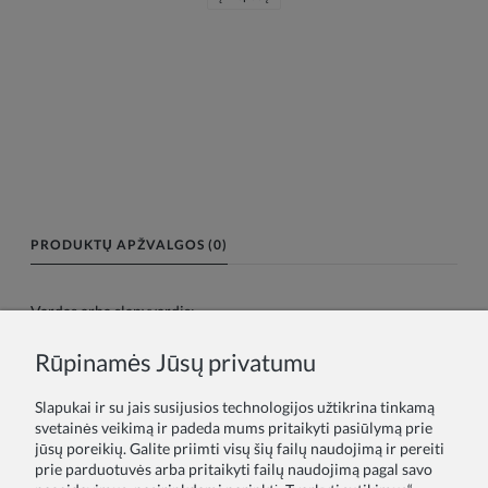
PRODUKTŲ APŽVALGOS (0)
Vardas arba slapyvardis:
Rūpinamės Jūsų privatumu
Tavo atsiliepimas:
Slapukai ir su jais susijusios technologijos užtikrina tinkamą
svetainės veikimą ir padeda mums pritaikyti pasiūlymą prie
jūsų poreikių. Galite priimti visų šių failų naudojimą ir pereiti
prie parduotuvės arba pritaikyti failų naudojimą pagal savo