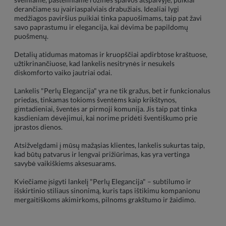
derančiame su įvairiaspalviais drabužiais. Idealiai lygi
medžiagos paviršius puikiai tinka papuošimams, taip pat žavi
savo paprastumu ir elegancija, kai dėvima be papildomų
puošmenų.
Detalių atidumas matomas ir kruopščiai apdirbtose kraštuose,
užtikrinančiuose, kad lankelis nesitrynės ir nesukels
diskomforto vaiko jautriai odai.
Lankelis "Perlų Elegancija" yra ne tik gražus, bet ir funkcionalus
priedas, tinkamas tokioms šventėms kaip krikštynos,
gimtadieniai, šventės ar pirmoji komunija. Jis taip pat tinka
kasdieniam dėvėjimui, kai norime pridėti šventiškumo prie
įprastos dienos.
Atsižvelgdami į mūsų mažąsias klientes, lankelis sukurtas taip,
kad būtų patvarus ir lengvai prižiūrimas, kas yra vertinga
savybė vaikiškiems aksesuarams.
Kviečiame įsigyti lankelį "Perlų Elegancija" – subtilumo ir
išskirtinio stiliaus sinonimą, kuris taps ištikimu kompanionu
mergaitiškoms akimirkoms, pilnoms grakštumo ir žaidimo.