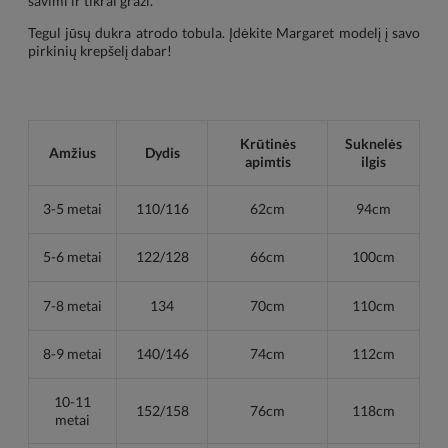
savimi ir tikrai graži.
Tegul jūsų dukra atrodo tobula. Įdėkite Margaret modelį į savo
pirkinių krepšelį dabar!
Krūtinės
Suknelės
Amžius
Dydis
apimtis
ilgis
3-5 metai
110/116
62cm
94cm
5-6 metai
122/128
66cm
100cm
7-8 metai
134
70cm
110cm
8-9 metai
140/146
74cm
112cm
10-11
152/158
76cm
118cm
metai