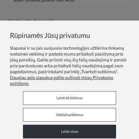
Vardas arba slapyvardis:
Rūpinamės Jūsų privatumu
Tavo atsiliepimas:
Slapukai ir su jais susijusios technologijos užtikrina tinkamą
svetainės veikimą ir padeda mums pritaikyti pasiūlymą prie
jūsų poreikių. Galite priimti visų šių failų naudojimą ir pereiti
prie parduotuvės arba pritaikyti failų naudojimą pagal savo
pageidavimus, pasirinkdami parinktį „Tvarkyti sutikimus“.
Daugiau apie slapukus galite sužinoti mūsų Privatumo
politikoje.
Siųsti
Leisti tik būtinus
Valdyti sutikimus
Informaciniai puslapiai
Leisti visus