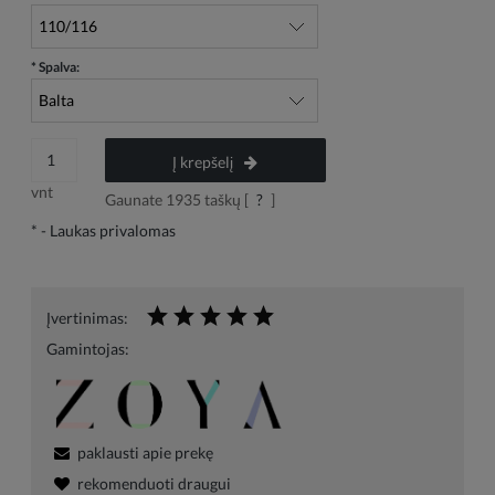
*
Spalva:
Į krepšelį
vnt
Gaunate
1935
taškų [
?
]
*
- Laukas privalomas
Įvertinimas:
Gamintojas:
paklausti apie prekę
rekomenduoti draugui