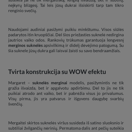
neįkyrų blizgesį. Tai leis jūsų dukrai išsiskirti tarp tam tikro
renginio svečių.
Naudojami audiniai pasižymi puikiu minkštumu. Visos siūlės
padarytos itin kruopščiai. Dėl šios priežasties suknelė nedirgina
jautrios vaiko odos. Rankovių trūkumas garantuoja lengvesnį
merginos suknelės
apsivilkimą ir didelį dėvėjimo patogumą. Su
šia suknele jūsų dukra gali laisvai žaisti su savo bendraamžiais.
Tvirta konstrukcija su WOW efektu
Margaret –
suknelės merginai
modelis, pasižymintis ne tik
gražia išvaizda, bet ir apgalvotu apdirbimu. Dėl to jis ne tik
puikiai atrodo ant vaiko, bet ir pabrėžia visus jo privalumus.
Visų pirma, jis yra patvarus ir išgyvens daugybę svarbių
švenčių.
Mergaitei skirtos suknelės viršus susideda iš satino sluoksnio ir
subtiliai žvilgančių nėrinių. Permatoma dalis ant pečių suteikia