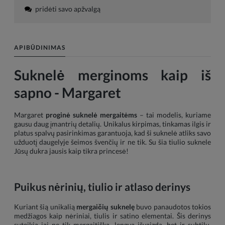
pridėti savo apžvalgą
APIBŪDINIMAS
Suknelė merginoms kaip iš
sapno - Margaret
Margaret
proginė suknelė mergaitėms
– tai modelis, kuriame
gausu daug įmantrių detalių. Unikalus kirpimas, tinkamas ilgis ir
platus spalvų pasirinkimas garantuoja, kad ši suknelė atliks savo
užduotį daugelyje šeimos švenčių ir ne tik. Su šia tiulio suknele
Jūsų dukra jausis kaip tikra princesė!
Puikus nėrinių, tiulio ir atlaso derinys
Kuriant šią unikalią
mergaičių suknelę
buvo panaudotos tokios
medžiagos kaip nėriniai, tiulis ir satino elementai. Šis derinys
suteikia jai ne tik mergaitišką, lengvą išvaizdą, bet ir subtilų,