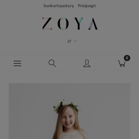
Susikurti paskyrą
Prisijungti
LT