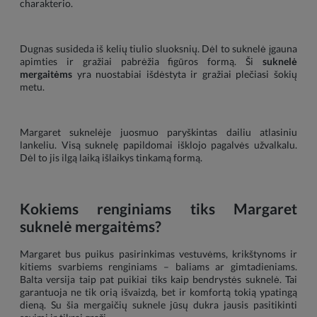
charakterio.
Dugnas susideda iš kelių tiulio sluoksnių. Dėl to suknelė įgauna
apimties ir gražiai pabrėžia figūros formą. Ši
suknelė
mergaitėms
yra nuostabiai išdėstyta ir gražiai plečiasi šokių
metu.
Margaret suknelėje juosmuo paryškintas dailiu atlasiniu
lankeliu. Visą suknelę papildomai išklojo pagalvės užvalkalu.
Dėl to jis ilgą laiką išlaikys tinkamą formą.
Kokiems renginiams tiks Margaret
suknelė mergaitėms?
Margaret bus puikus pasirinkimas vestuvėms, krikštynoms ir
kitiems svarbiems renginiams – baliams ar gimtadieniams.
Balta versija taip pat puikiai tiks kaip bendrystės suknelė. Tai
garantuoja ne tik orią išvaizdą, bet ir komfortą tokią ypatingą
dieną. Su šia mergaičių suknele jūsų dukra jausis pasitikinti