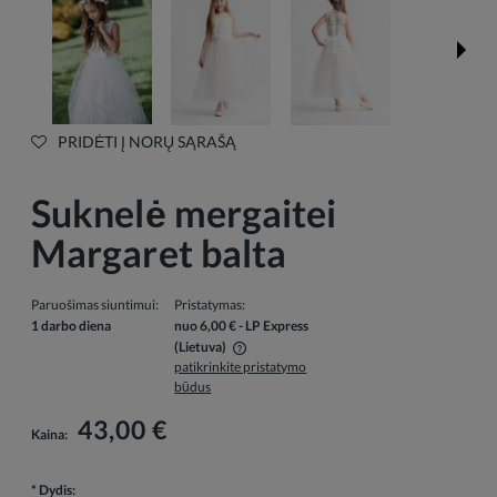
PRIDĖTI Į NORŲ SĄRAŠĄ
Suknelė mergaitei
Margaret balta
Paruošimas siuntimui:
Pristatymas:
1 darbo diena
nuo 6,00 €
- LP Express
(Lietuva)
patikrinkite pristatymo
Į kainą neįskaičiuotos galimos mokėjimo išlaidos
būdus
43,00 €
Kaina:
*
Dydis: