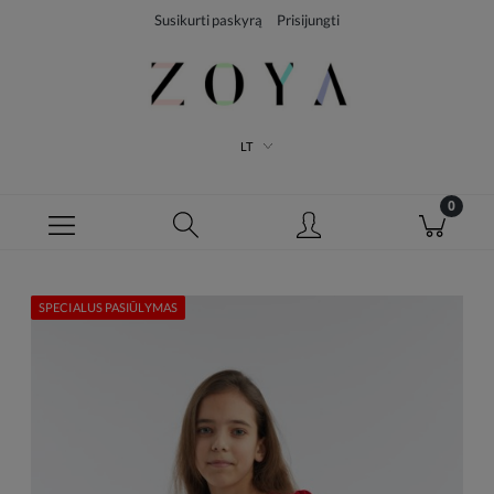
Susikurti paskyrą
Prisijungti
LT
SPECIALUS PASIŪLYMAS