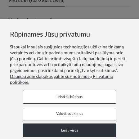
PRODUKTŲ APŽVALGOS (0)
Vardas arba slapyvardis:
Rūpinamės Jūsų privatumu
Tavo atsiliepimas:
Slapukai ir su jais susijusios technologijos užtikrina tinkamą
svetainės veikimą ir padeda mums pritaikyti pasiūlymą prie
jūsų poreikių. Galite priimti visų šių failų naudojimą ir pereiti
prie parduotuvės arba pritaikyti failų naudojimą pagal savo
pageidavimus, pasirinkdami parinktį „Tvarkyti sutikimus“.
Daugiau apie slapukus galite sužinoti mūsų Privatumo
politikoje.
Siųsti
Leisti tik būtinus
Valdyti sutikimus
Informaciniai puslapiai
Leisti visus