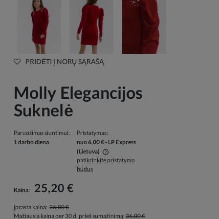
PRIDĖTI Į NORŲ SĄRAŠĄ
Molly Elegancijos
Suknelė
Paruošimas siuntimui:
Pristatymas:
1 darbo diena
nuo 6,00 €
- LP Express
(Lietuva)
patikrinkite pristatymo
Į kainą neįskaičiuotos galimos mokėjimo išlaidos
būdus
25,20 €
Kaina:
Įprasta kaina:
36,00 €
Mažiausia kaina per 30 d. prieš sumažinimą:
36,00 €