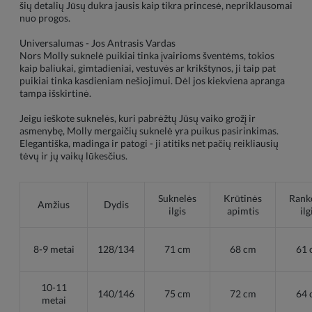
šių detalių Jūsų dukra jausis kaip tikra princesė, nepriklausomai
nuo progos.
Universalumas - Jos Antrasis Vardas
Nors Molly suknelė puikiai tinka įvairioms šventėms, tokios
kaip baliukai, gimtadieniai, vestuvės ar krikštynos, ji taip pat
puikiai tinka kasdieniam nešiojimui. Dėl jos kiekviena apranga
tampa išskirtinė.
Jeigu ieškote suknelės, kuri pabrėžtų Jūsų vaiko grožį ir
asmenybę, Molly mergaičių suknelė yra puikus pasirinkimas.
Elegantiška, madinga ir patogi - ji atitiks net pačių reikliausių
tėvų ir jų vaikų lūkesčius.
Suknelės
Krūtinės
Rank
Amžius
Dydis
ilgis
apimtis
ilg
8-9 metai
128/134
71 cm
68 cm
61 
10-11
140/146
75 cm
72 cm
64 
metai