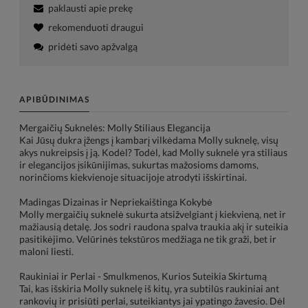
paklausti apie prekę
rekomenduoti draugui
pridėti savo apžvalgą
APIBŪDINIMAS
Mergaičių Suknelės: Molly Stiliaus Elegancija
Kai Jūsų dukra įžengs į kambarį vilkėdama Molly suknelę, visų
akys nukreipsis į ją. Kodėl? Todėl, kad Molly suknelė yra stiliaus
ir elegancijos įsikūnijimas, sukurtas mažosioms damoms,
norinčioms kiekvienoje situacijoje atrodyti išskirtinai.
Madingas Dizainas ir Nepriekaištinga Kokybė
Molly mergaičių suknelė sukurta atsižvelgiant į kiekvieną, net ir
mažiausią detalę. Jos sodri raudona spalva traukia akį ir suteikia
pasitikėjimo. Velūrinės tekstūros medžiaga ne tik graži, bet ir
maloni liesti.
Raukiniai ir Perlai - Smulkmenos, Kurios Suteikia Skirtumą
Tai, kas išskiria Molly suknelę iš kitų, yra subtilūs raukiniai ant
rankovių ir prisiūti perlai, suteikiantys jai ypatingo žavesio. Dėl