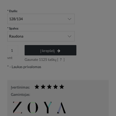
*
Dydis:
*
Spalva:
Į krepšelį
vnt
Gaunate
1125
taškų [
?
]
*
- Laukas privalomas
Įvertinimas:
Gamintojas: