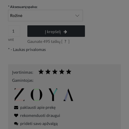
*
Aksesuarų spalva:
Į krepšelį
vnt
Gaunate
495
taškų [
?
]
*
- Laukas privalomas
Įvertinimas:
Gamintojas:
paklausti apie prekę
rekomenduoti draugui
pridėti savo apžvalgą