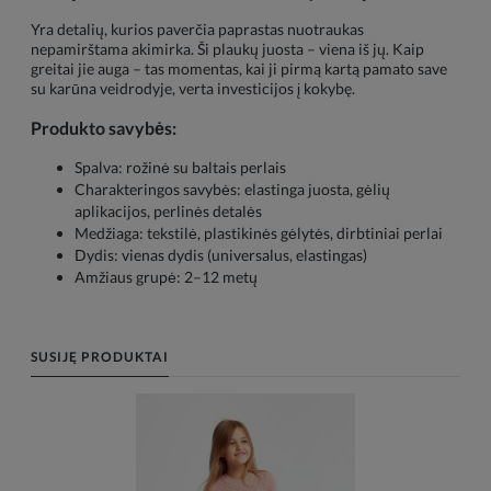
Yra detalių, kurios paverčia paprastas nuotraukas
nepamirštama akimirka. Ši plaukų juosta – viena iš jų. Kaip
greitai jie auga – tas momentas, kai ji pirmą kartą pamato save
su karūna veidrodyje, verta investicijos į kokybę.
Produkto savybės:
Spalva: rožinė su baltais perlais
Charakteringos savybės: elastinga juosta, gėlių
aplikacijos, perlinės detalės
Medžiaga: tekstilė, plastikinės gėlytės, dirbtiniai perlai
Dydis: vienas dydis (universalus, elastingas)
Amžiaus grupė: 2–12 metų
SUSIJĘ PRODUKTAI