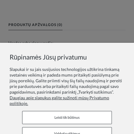
PRODUKTŲ APŽVALGOS (0)
Vardas arba slapyvardis:
Rūpinamės Jūsų privatumu
Tavo atsiliepimas:
Slapukai ir su jais susijusios technologijos užtikrina tinkamą
svetainės veikimą ir padeda mums pritaikyti pasiūlymą prie
jūsų poreikių. Galite priimti visų šių failų naudojimą ir pereiti
prie parduotuvės arba pritaikyti failų naudojimą pagal savo
pageidavimus, pasirinkdami parinktį „Tvarkyti sutikimus“.
Daugiau apie slapukus galite sužinoti mūsų Privatumo
politikoje.
Siųsti
Leisti tik būtinus
Valdyti sutikimus