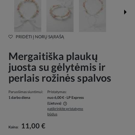
PRIDĖTI Į NORŲ SĄRAŠĄ
Mergaitiška plaukų
juosta su gėlytėmis ir
perlais rožinės spalvos
Paruošimas siuntimui:
Pristatymas:
1 darbo diena
nuo 6,00 €
- LP Express
(Lietuva)
patikrinkite pristatymo
Į kainą neįskaičiuotos galimos mokėjimo išlaidos
būdus
11,00 €
Kaina: