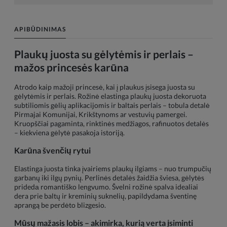
APIBŪDINIMAS
Plaukų juosta su gėlytėmis ir perlais –
mažos princesės karūna
Atrodo kaip mažoji princesė, kai į plaukus įsisega juosta su
gėlytėmis ir perlais. Rožinė elastinga plaukų juosta dekoruota
subtiliomis gėlių aplikacijomis ir baltais perlais – tobula detalė
Pirmajai Komunijai, Krikštynoms ar vestuvių pamergei.
Kruopščiai pagaminta, rinktinės medžiagos, rafinuotos detalės
– kiekviena gėlytė pasakoja istoriją.
Karūna švenčių rytui
Elastinga juosta tinka įvairiems plaukų ilgiams – nuo trumpučių
garbanų iki ilgų pynių. Perlinės detalės žaidžia šviesa, gėlytės
pridedа romantiško lengvumo. Švelni rožinė spalva idealiai
dera prie baltų ir kreminių suknelių, papildydamа šventinę
aprangą be perdėto blizgesio.
Mūsų mažasis lobis – akimirka, kurią verta įsiminti