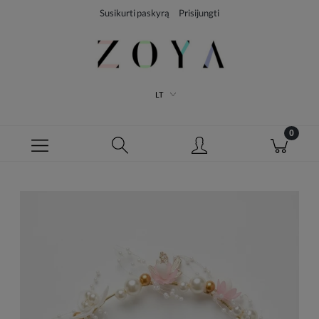
Susikurti paskyrą
Prisijungti
LT