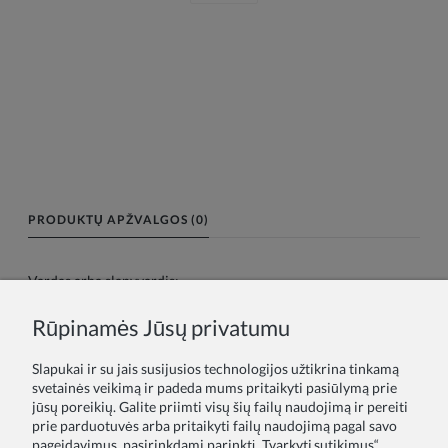
PRODUKTŲ APŽVALGOS (0)
Vardas arba slapyvardis:
Rūpinamės Jūsų privatumu
Tavo atsiliepimas:
Slapukai ir su jais susijusios technologijos užtikrina tinkamą
svetainės veikimą ir padeda mums pritaikyti pasiūlymą prie
jūsų poreikių. Galite priimti visų šių failų naudojimą ir pereiti
prie parduotuvės arba pritaikyti failų naudojimą pagal savo
pageidavimus, pasirinkdami parinktį „Tvarkyti sutikimus“.