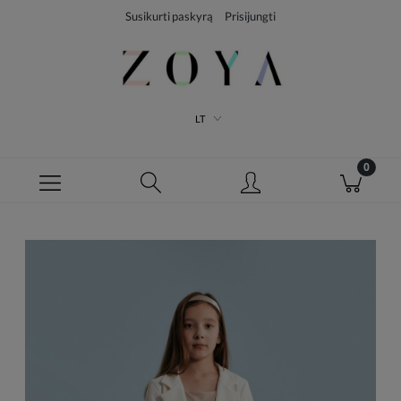
Susikurti paskyrą
Prisijungti
LT