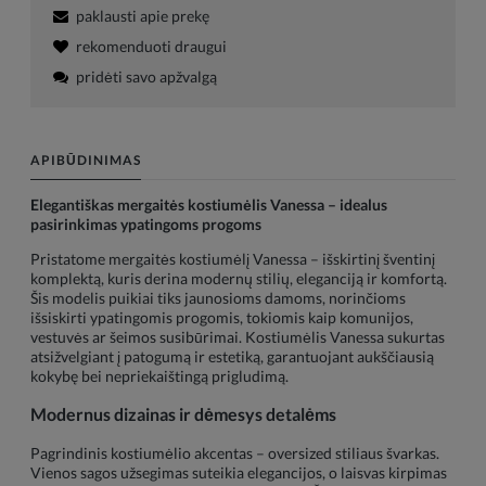
paklausti apie prekę
rekomenduoti draugui
pridėti savo apžvalgą
APIBŪDINIMAS
Elegantiškas mergaitės kostiumėlis Vanessa – idealus
pasirinkimas ypatingoms progoms
Pristatome mergaitės kostiumėlį Vanessa – išskirtinį šventinį
komplektą, kuris derina modernų stilių, eleganciją ir komfortą.
Šis modelis puikiai tiks jaunosioms damoms, norinčioms
išsiskirti ypatingomis progomis, tokiomis kaip komunijos,
vestuvės ar šeimos susibūrimai. Kostiumėlis Vanessa sukurtas
atsižvelgiant į patogumą ir estetiką, garantuojant aukščiausią
kokybę bei nepriekaištingą prigludimą.
Modernus dizainas ir dėmesys detalėms
Pagrindinis kostiumėlio akcentas – oversized stiliaus švarkas.
Vienos sagos užsegimas suteikia elegancijos, o laisvas kirpimas