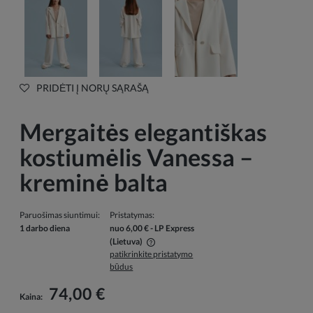
PRIDĖTI Į NORŲ SĄRAŠĄ
Mergaitės elegantiškas
kostiumėlis Vanessa –
kreminė balta
Paruošimas siuntimui:
Pristatymas:
1 darbo diena
nuo 6,00 €
- LP Express
(Lietuva)
patikrinkite pristatymo
Į kainą neįskaičiuotos galimos mokėjimo išlaidos
būdus
74,00 €
Kaina: