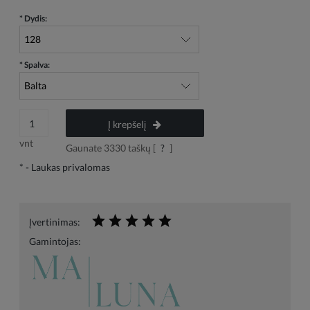
*
Dydis:
*
Spalva:
Į krepšelį
vnt
Gaunate
3330
taškų [
?
]
*
- Laukas privalomas
Įvertinimas:
Gamintojas: