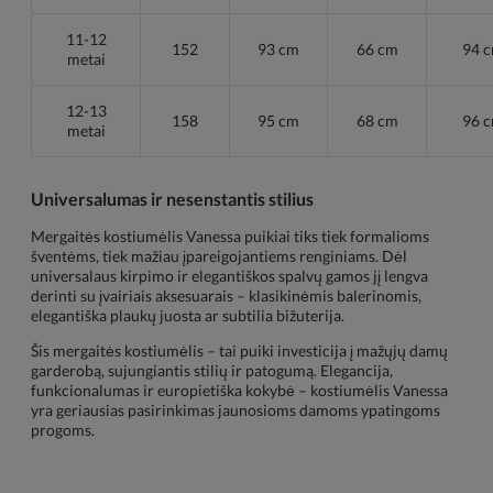
11-12
152
93 cm
66 cm
94 
metai
12-13
158
95 cm
68 cm
96 
metai
Universalumas ir nesenstantis stilius
Mergaitės kostiumėlis Vanessa puikiai tiks tiek formalioms
šventėms, tiek mažiau įpareigojantiems renginiams. Dėl
universalaus kirpimo ir elegantiškos spalvų gamos jį lengva
derinti su įvairiais aksesuarais – klasikinėmis balerinomis,
elegantiška plaukų juosta ar subtilia bižuterija.
Šis mergaitės kostiumėlis – tai puiki investicija į mažųjų damų
garderobą, sujungiantis stilių ir patogumą. Elegancija,
funkcionalumas ir europietiška kokybė – kostiumėlis Vanessa
yra geriausias pasirinkimas jaunosioms damoms ypatingoms
progoms.