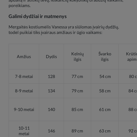
poreikiams.
Galimi dydžiai ir matmenys
Mergaitės kostiumėlis Vanessa yra siūlomas įvairių dydžių,
todėl puikiai tiks įvairaus amžiaus ir ūgio vaikams:
Kelnių
Švarko
Krūti
Amžius
Dydis
ilgis
ilgis
apim
7-8 metai
128
77 cm
54 cm
80 
8-9 metai
134
79 cm
58 cm
84 
9-10 metai
140
85 cm
61 cm
88 
10-11
146
89 cm
63 cm
92 
metai