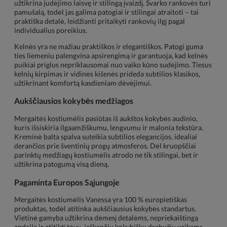
užtikrina judėjimo laisvę ir stilingą įvaizdį. Švarko rankovės turi
pamušalą, todėl jas galima patogiai ir stilingai atraitoti – tai
praktiška detalė, leidžianti pritaikyti rankovių ilgį pagal
individualius poreikius.
Kelnės yra ne mažiau praktiškos ir elegantiškos. Patogi guma
ties liemeniu palengvina apsirengimą ir garantuoja, kad kelnės
puikiai priglus nepriklausomai nuo vaiko kūno sudėjimo. Tiesus
kelnių kirpimas ir vidinės kišenės prideda subtilios klasikos,
užtikrinant komfortą kasdieniam dėvėjimui.
Aukščiausios kokybės medžiagos
Mergaitės kostiumėlis pasiūtas iš aukštos kokybės audinio,
kuris išsiskiria ilgaamžiškumu, lengvumu ir malonia tekstūra.
Kreminė balta spalva suteikia subtilios elegancijos, idealiai
derančios prie šventinių progų atmosferos. Dėl kruopščiai
parinktų medžiagų kostiumėlis atrodo ne tik stilingai, bet ir
užtikrina patogumą visą dieną.
Pagaminta Europos Sąjungoje
Mergaitės kostiumėlis Vanessa yra 100 % europietiškas
produktas, todėl atitinka aukščiausius kokybės standartus.
Vietinė gamyba užtikrina dėmesį detalėms, nepriekaištingą
apdailą ir atitiktį tėvų, ieškančių kokybiškų drabužių vaikams,