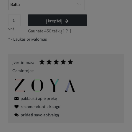
Į krepšelį
vnt
Gaunate
450
taškų [
?
]
*
- Laukas privalomas
Įvertinimas:
Gamintojas:
paklausti apie prekę
rekomenduoti draugui
pridėti savo apžvalgą