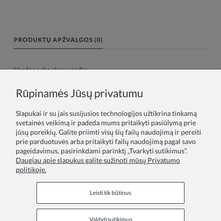
PRODUKTŲ APŽVALGOS (0)
Vardas arba slapyvardis:
Rūpinamės Jūsų privatumu
Tavo atsiliepimas:
Slapukai ir su jais susijusios technologijos užtikrina tinkamą
svetainės veikimą ir padeda mums pritaikyti pasiūlymą prie
jūsų poreikių. Galite priimti visų šių failų naudojimą ir pereiti
prie parduotuvės arba pritaikyti failų naudojimą pagal savo
pageidavimus, pasirinkdami parinktį „Tvarkyti sutikimus“.
Daugiau apie slapukus galite sužinoti mūsų Privatumo
politikoje.
Siųsti
Leisti tik būtinus
Valdyti sutikimus