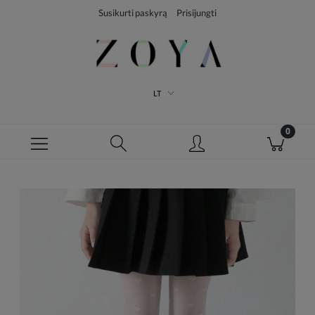
Susikurti paskyrą
Prisijungti
LT