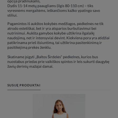
opcija pradinukams,
Dydis 11-14 metų paaugliams (ilgis 80-110 cm) – tiks
vyresnėms mergaitėms, ieškančioms kažko ypatingo savo
stiliui.
Pagamintos iš aukštos kokybės medžiagos, pėdkelnės ne tik
atrodo estetiškai, bet ir yra atsparios burbuliavimui bei
nutrinimui. Aukšta gamybos kokybė užtikrina ilgalaikį
naudojimą, net ir intensyviai dėvint. Kiekviena pora yra atidžiai
patikrinama prieš išsiuntimą, tai užtikrina pasitenkinimą ir
pasitikėjimą prekės ženklu.
Skatiname įsigyti „Baltos Širdelės“ pėdkelnes, kurios bus
nuostabus priedas prie vaikiškos spintos ir leis sukurti daugybę
žavių derinių mažajai damai.
SUSIJĘ PRODUKTAI