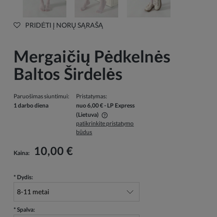
PRIDĖTI Į NORŲ SĄRAŠĄ
Mergaičių Pėdkelnės
Baltos Širdelės
Paruošimas siuntimui:
Pristatymas:
1 darbo diena
nuo 6,00 €
- LP Express
(Lietuva)
patikrinkite pristatymo
Į kainą neįskaičiuotos galimos mokėjimo išlaidos
būdus
10,00 €
Kaina:
*
Dydis:
*
Spalva: