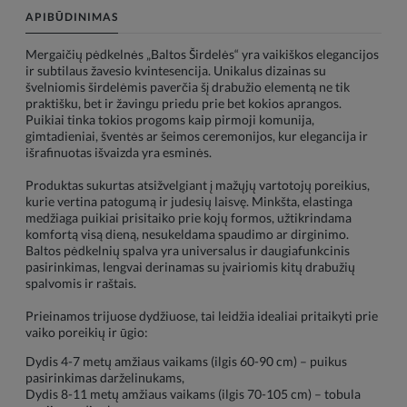
APIBŪDINIMAS
Mergaičių pėdkelnės „Baltos Širdelės“ yra vaikiškos elegancijos
ir subtilaus žavesio kvintesencija. Unikalus dizainas su
švelniomis širdelėmis paverčia šį drabužio elementą ne tik
praktišku, bet ir žavingu priedu prie bet kokios aprangos.
Puikiai tinka tokios progoms kaip pirmoji komunija,
gimtadieniai, šventės ar šeimos ceremonijos, kur elegancija ir
išrafinuotas išvaizda yra esminės.
Produktas sukurtas atsižvelgiant į mažųjų vartotojų poreikius,
kurie vertina patogumą ir judesių laisvę. Minkšta, elastinga
medžiaga puikiai prisitaiko prie kojų formos, užtikrindama
komfortą visą dieną, nesukeldama spaudimo ar dirginimo.
Baltos pėdkelnių spalva yra universalus ir daugiafunkcinis
pasirinkimas, lengvai derinamas su įvairiomis kitų drabužių
spalvomis ir raštais.
Prieinamos trijuose dydžiuose, tai leidžia idealiai pritaikyti prie
vaiko poreikių ir ūgio:
Dydis 4-7 metų amžiaus vaikams (ilgis 60-90 cm) – puikus
pasirinkimas darželinukams,
Dydis 8-11 metų amžiaus vaikams (ilgis 70-105 cm) – tobula