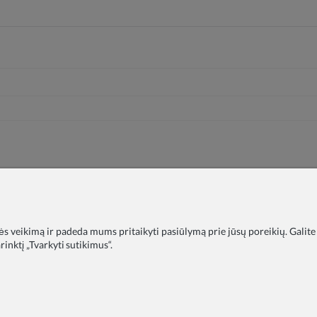
nės veikimą ir padeda mums pritaikyti pasiūlymą prie jūsų poreikių. Galite
inktį „Tvarkyti sutikimus“.
timo įstaigoms
DUK
Tinklaraštis
Apie mus
Privatumo polit
Pristatymas
Skundai
Kontaktai