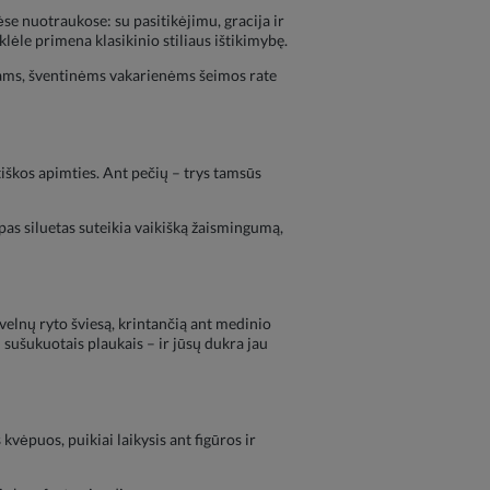
ėse nuotraukose: su pasitikėjimu, gracija ir
klėle primena klasikinio stiliaus ištikimybę.
ams, šventinėms vakarienėms šeimos rate
iškos apimties. Ant pečių – trys tamsūs
as siluetas suteikia vaikišką žaismingumą,
švelnų ryto šviesą, krintančią ant medinio
 sušukuotais plaukais – ir jūsų dukra jau
vėpuos, puikiai laikysis ant figūros ir