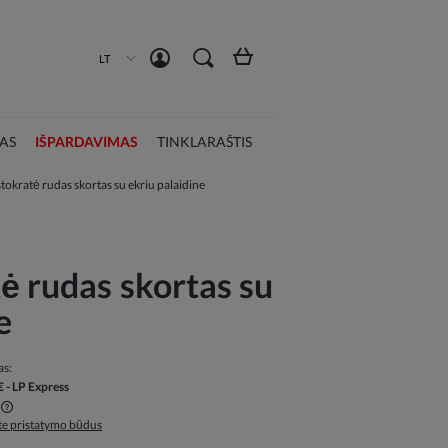
Susikurti paskyrą
Prisijungti
LT
AS
IŠPARDAVIMAS
TINKLARAŠTIS
stokratė rudas skortas su ekriu palaidine
ė rudas skortas su
e
as:
€
- LP Express
ite pristatymo būdus