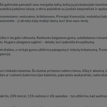
 Tai galimybė pamatyti savo mergaitę tokią, kokią ją įsivaizduojate šventin
uteikia judėjimo laisvę, o ekriu palaidinė su juodais kaspinėliais ir apyka
 momentams: vestuvėms, krikštynoms, Pirmajai Komunijai, mokyklos bal
mautumėte – ji atrodys kaip mažoji dama, kuri žino savo vertę.
antiška ir be galo rafinuota. Rankovės baigiamos guma, suteikdamos romant
inio. Nugara užsegama sagtimi – detalė, kuri pabrėžia kruopštumą.
ontrafaldos, o viršuje guma užtikrina patogumą ir tobulą tinkamumą. Trump
gancija.
 kuri niekada nesensta. Šis duetas primena rudens rūmus, šilką ir aksomą, 
is ar rudomis balerinos tipo bateliais, paprastais auskarėliais, natūraliai
krilo, 23% tencel, 11% nailono ir 6% spandex – tai užtikrina, kad audinys k