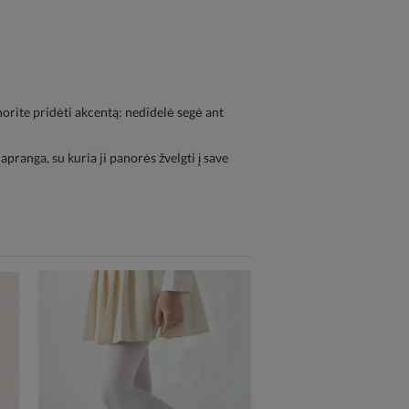
norite pridėti akcentą: nedidelė segė ant
pranga, su kuria ji panorės žvelgti į save