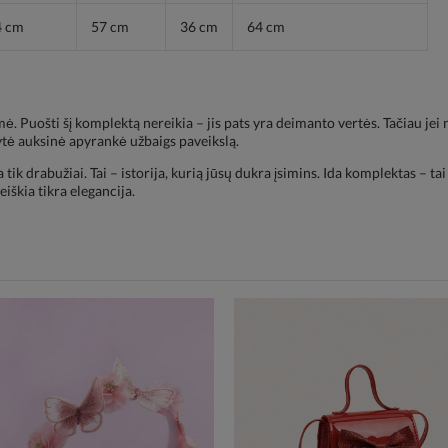
4 cm
57 cm
36 cm
64 cm
 Puošti šį komplektą nereikia – jis pats yra deimanto vertės. Tačiau jei 
ytė auksinė apyrankė užbaigs paveikslą.
drabužiai. Tai – istorija, kurią jūsų dukra įsimins. Ida komplektas – tai a
eiškia tikra elegancija.