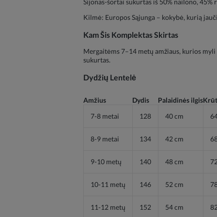
Sijonas-šortai sukurtas iš 50% nailono, 45% r
Kilmė: Europos Sąjunga – kokybė, kurią jaučia
Kam Šis Komplektas Skirtas
Mergaitėms 7–14 metų amžiaus, kurios myli ele
sukurtas.
Dydžių Lentelė
Amžius
Dydis
Palaidinės ilgis
Krūt
7-8 metai
128
40 cm
6
8-9 metai
134
42 cm
6
9-10 metų
140
48 cm
7
10-11 metų
146
52 cm
7
11-12 metų
152
54 cm
8