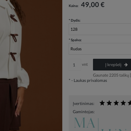
Į kainą neįskaičiuotos galimos mokėjimo
49,00 €
Kaina:
išlaidos
*
Dydis:
*
Spalva:
vnt
Į krepšelį
Gaunate
2205
taškų [
*
- Laukas privalomas
Įvertinimas:
Gamintojas: