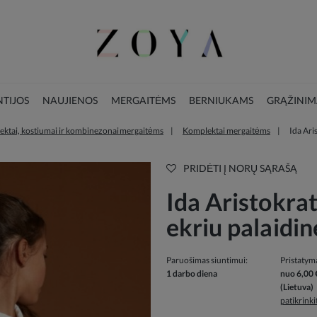
TIJOS
NAUJIENOS
MERGAITĖMS
BERNIUKAMS
GRĄŽINIM
ktai, kostiumai ir kombinezonai mergaitėms
Komplektai mergaitėms
Ida Ari
LOOKBOOK
KALĖDŲ KOLEKCIJA
PRIDĖTI Į NORŲ SĄRAŠĄ
Ida Aristokrat
ekriu palaidin
Paruošimas siuntimui:
Pristatym
1 darbo diena
nuo 6,00 
(Lietuva)
patikrink