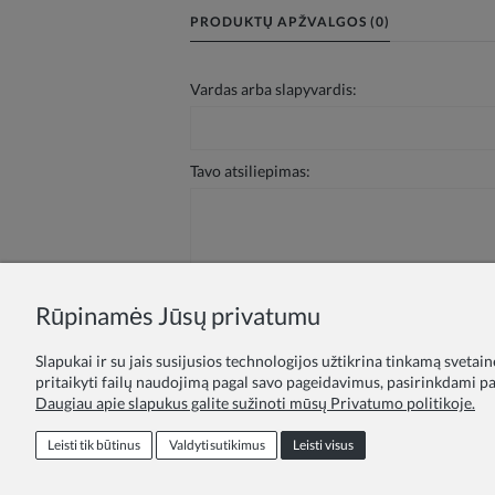
PRODUKTŲ APŽVALGOS (0)
Vardas arba slapyvardis:
Tavo atsiliepimas:
Rūpinamės Jūsų privatumu
Siųsti
Slapukai ir su jais susijusios technologijos užtikrina tinkamą svetai
pritaikyti failų naudojimą pagal savo pageidavimus, pasirinkdami par
Daugiau apie slapukus galite sužinoti mūsų Privatumo politikoje.
Lojalumo programa
Pasiūlymas švie
Leisti tik būtinus
Valdyti sutikimus
Leisti visus