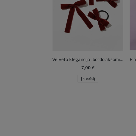
Velveto Elegancija: bordo aksominis plaukų rinkinys 2 segtukai ir 2 gumytės
7,00 €
Į krepšelį