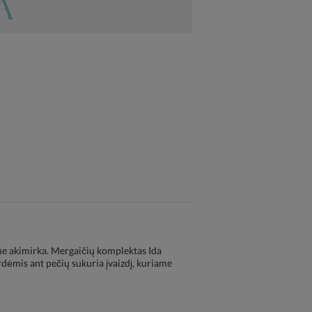
tine akimirka. Mergaičių komplektas Ida
ardėmis ant pečių sukuria įvaizdį, kuriame