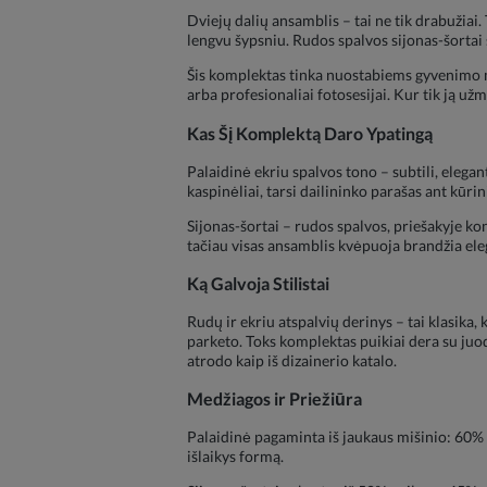
Dviejų dalių ansamblis – tai ne tik drabužiai.
lengvu šypsniu. Rudos spalvos sijonas-šortai s
Šis komplektas tinka nuostabiems gyvenimo
arba profesionaliai fotosesijai. Kur tik ją už
Kas Šį Komplektą Daro Ypatingą
Palaidinė ekriu spalvos tono – subtili, eleg
kaspinėliai, tarsi dailininko parašas ant kūr
Sijonas-šortai – rudos spalvos, priešakyje k
tačiau visas ansamblis kvėpuoja brandžia ele
Ką Galvoja Stilistai
Rudų ir ekriu atspalvių derinys – tai klasika,
parketo. Toks komplektas puikiai dera su juoda
atrodo kaip iš dizainerio katalo.
Medžiagos ir Priežiūra
Palaidinė pagaminta iš jaukaus mišinio: 60% a
išlaikys formą.