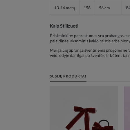
13-14 metų
158
56 cm
8
Kaip Stilizuoti
Prisiminkite: paprastumas yra prabangos esmė.
palaidinės, aksominis kaklo raištis arba plon
Mergaičių apranga šventinėms progoms nėra tik 
veidrodyje dar ilgai po šventės. Ir būtent tai r
SUSIJĘ PRODUKTAI