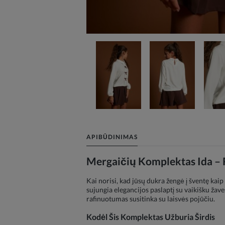
APIBŪDINIMAS
Mergaičių Komplektas Ida – R
Kai norisi, kad jūsų dukra žengė į šventę kai
sujungia elegancijos paslaptį su vaikišku žave
rafinuotumas susitinka su laisvės pojūčiu.
Kodėl Šis Komplektas Užburia Širdis