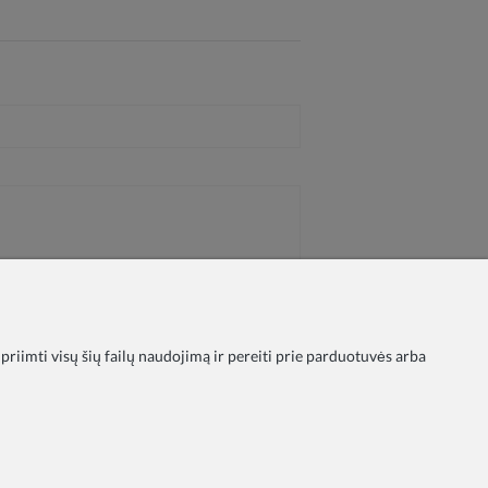
 priimti visų šių failų naudojimą ir pereiti prie parduotuvės arba
ika
Taisyklės
Apmokėjimas