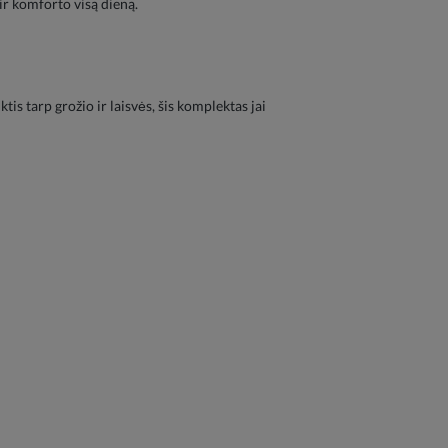
ir komforto visą dieną.
s tarp grožio ir laisvės, šis komplektas jai