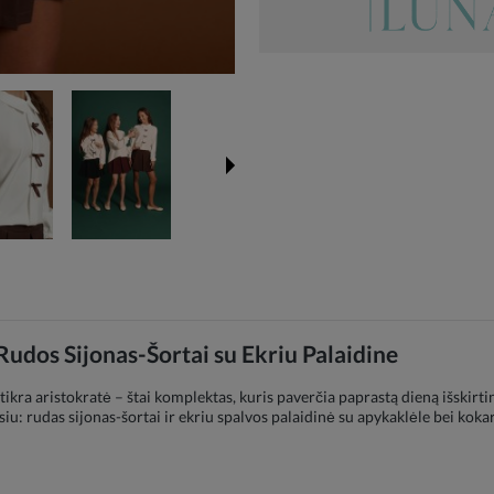
udos Sijonas-Šortai su Ekriu Palaidine
p tikra aristokratė – štai komplektas, kuris paverčia paprastą dieną išskir
siu: rudas sijonas-šortai ir ekriu spalvos palaidinė su apykaklėle bei kok