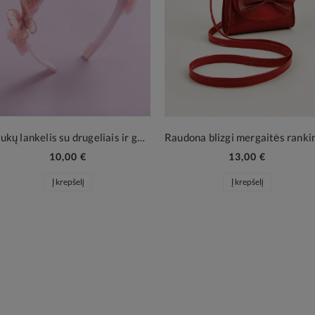
Plaukų lankelis su drugeliais ir gėlytėmis – šventinis aksesuaras mergaitėms
10,00 €
13,00 €
Į krepšelį
Į krepšelį