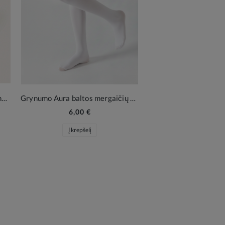
Raudona blizgi mergaitės rankinė Glitter Bow
Grynumo Aura baltos mergaičių pėdkelnės 40 DEN
6,00 €
6,00 €
Į krepšelį
Į krepšelį