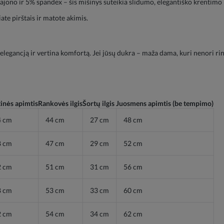
ajono ir 5% spandex – šis mišinys suteikia slidumo, elegantiško krentimo 
te pirštais ir matote akimis.
gancją ir vertina komfortą. Jei jūsų dukra – maža dama, kuri nenori rinkti
inės apimtis
Rankovės ilgis
Šortų ilgis
Juosmens apimtis (be tempimo)
4 cm
44 cm
27 cm
48 cm
8 cm
47 cm
29 cm
52 cm
2 cm
51 cm
31 cm
56 cm
8 cm
53 cm
33 cm
60 cm
2 cm
54 cm
34 cm
62 cm