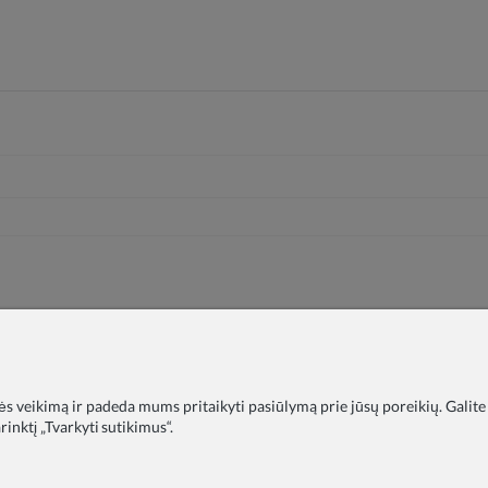
nės veikimą ir padeda mums pritaikyti pasiūlymą prie jūsų poreikių. Galite
inktį „Tvarkyti sutikimus“.
timo įstaigoms
DUK
Tinklaraštis
Apie mus
Privatumo polit