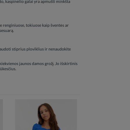
 to, kaspinėlio galai yra apmušti minkšta
se renginiuose, tokiuose kaip šventės ar
ksesuarą.
naudoti stiprius ploviklius ir nenaudokite
iekvienos jaunos damos grožį. Jo išskirtinis
lūkesčius.