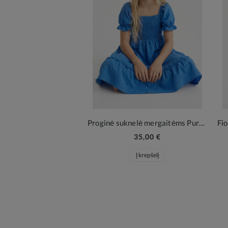
Proginė suknelė mergaitėms Pure Mėlyna – Dangaus žydrumo elegancija ypatingoms akimirkoms
35,00 €
Į krepšelį