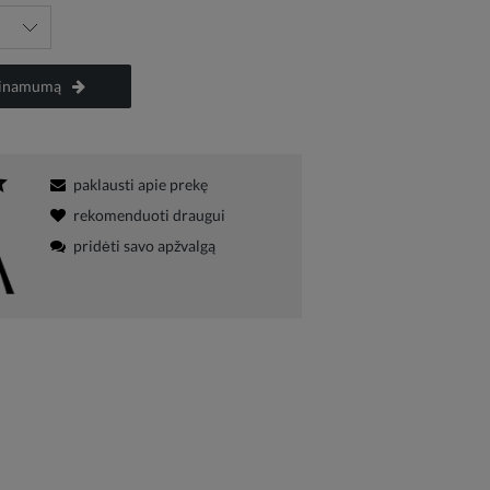
ieinamumą
paklausti apie prekę
rekomenduoti draugui
pridėti savo apžvalgą