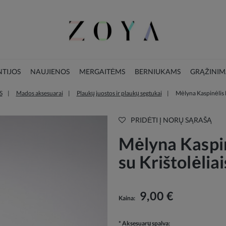
TIJOS
NAUJIENOS
MERGAITĖMS
BERNIUKAMS
GRĄŽINIM
S
Mados aksesuarai
Plaukų juostos ir plaukų segtukai
Mėlyna Kaspinėlis 
LOOKBOOK
KALĖDŲ KOLEKCIJA
PRIDĖTI Į NORŲ SĄRAŠĄ
Mėlyna Kaspi
su Krištolėliai
9,00 €
Kaina:
*
Aksesuarų spalva: