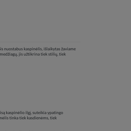
s nuostabus kaspinėlis, išlaikytas žaviame
iagų, jis užtikrina tiek stilių, tiek
ą kaspinėlio ilgį, suteikia ypatingo
nėlis tinka tiek kasdienėms, tiek