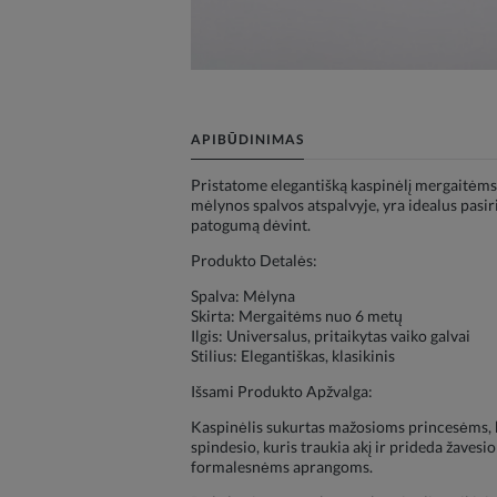
APIBŪDINIMAS
Pristatome elegantišką kaspinėlį mergaitėms,
mėlynos spalvos atspalvyje, yra idealus pasir
patogumą dėvint.
Produkto Detalės:
Spalva: Mėlyna
Skirta: Mergaitėms nuo 6 metų
Ilgis: Universalus, pritaikytas vaiko galvai
Stilius: Elegantiškas, klasikinis
Išsami Produkto Apžvalga:
Kaspinėlis sukurtas mažosioms princesėms, kur
spindesio, kuris traukia akį ir prideda žavesi
formalesnėms aprangoms.