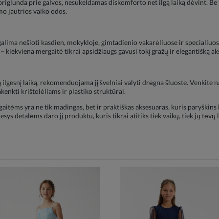
 priglunda prie galvos, nesukeldamas diskomforto net ilgą laiką dėvint. Be
mo jautrios vaiko odos.
 galima nešioti kasdien, mokykloje, gimtadienio vakarėliuose ir specialiuo
– kiekviena mergaitė tikrai apsidžiaugs gavusi tokį gražų ir elegantišką a
dą ilgesnį laiką, rekomenduojama jį švelniai valyti drėgna šluoste. Venkite 
enkti krištolėliams ir plastiko struktūrai.
itėms yra ne tik madingas, bet ir praktiškas aksesuaras, kuris paryškins k
sys detalėms daro jį produktu, kuris tikrai atitiks tiek vaikų, tiek jų tėvų 