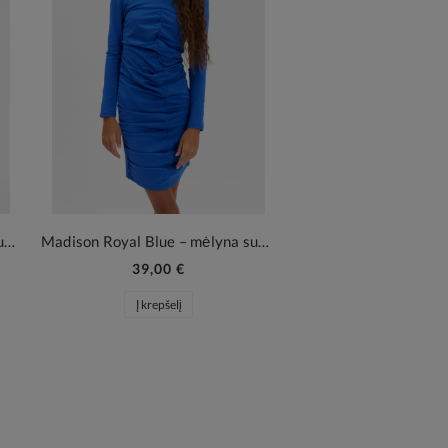
Holly Midnight mėlyna tiulinė suknelė mergaitei
Madison Royal Blue – mėlyna suknelė mergaitei su raukiniais
39,00 €
Į krepšelį