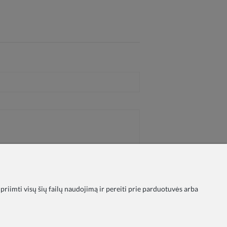
 priimti visų šių failų naudojimą ir pereiti prie parduotuvės arba
ika
Taisyklės
Apmokėjimas