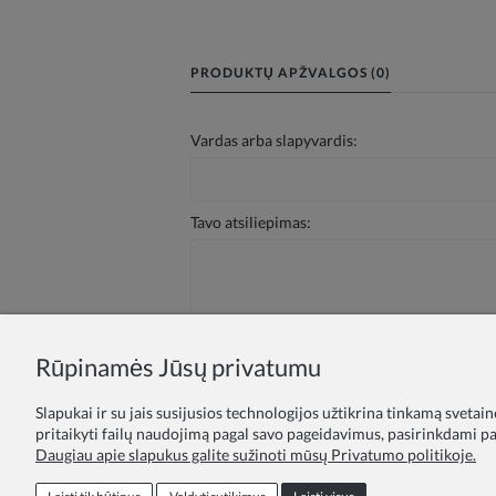
PRODUKTŲ APŽVALGOS (0)
Vardas arba slapyvardis:
Tavo atsiliepimas:
Rūpinamės Jūsų privatumu
Siųsti
Slapukai ir su jais susijusios technologijos užtikrina tinkamą svetai
pritaikyti failų naudojimą pagal savo pageidavimus, pasirinkdami par
Daugiau apie slapukus galite sužinoti mūsų Privatumo politikoje.
Lojalumo programa
Pasiūlymas švie