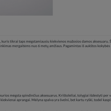
 kuris tikrai taps mėgstamiausiu kiekvienos mažosios damos aksesuaru. Ši
inkimas mergaitėms nuo 6 metų amžiaus. Pagamintas iš aukštos kokybės medž
ios mėgsta spindinčius aksesuarus. Krištolėliai, tolygiai išdėstyti per vis
o kiekvienai aprangai. Mėlyna spalva yra švelni, bet kartu ryški, todėl kaspi