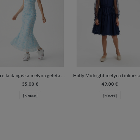
Fiorella dangiška mėlyna gėlėta maxi suknelė mergaitei
35,00 €
49,00 €
Į krepšelį
Į krepšelį