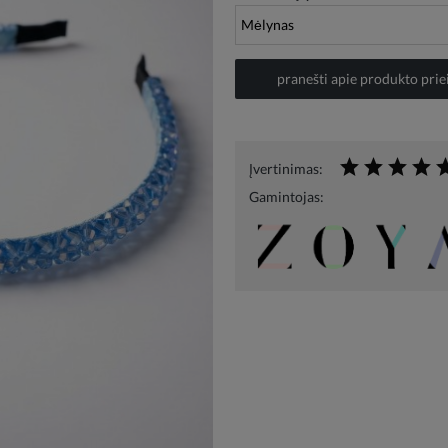
pranešti apie produkto pr
Įvertinimas:
Gamintojas: