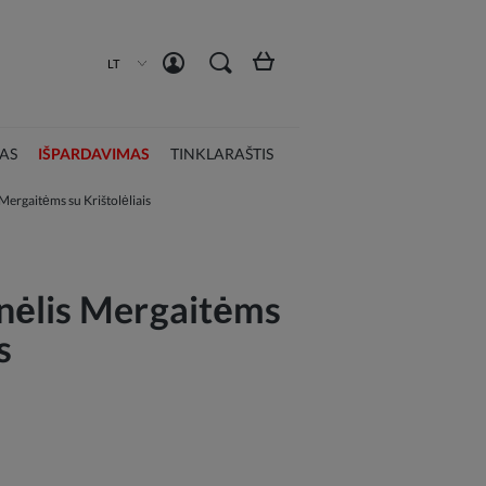
Susikurti paskyrą
Prisijungti
LT
AS
IŠPARDAVIMAS
TINKLARAŠTIS
Mergaitėms su Krištolėliais
nėlis Mergaitėms
s