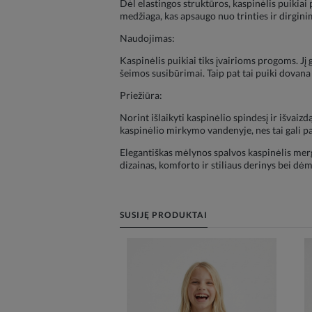
Dėl elastingos struktūros, kaspinėlis puikiai
medžiaga, kas apsaugo nuo trinties ir dirgini
Naudojimas:
Kaspinėlis puikiai tiks įvairioms progoms. Jį
šeimos susibūrimai. Taip pat tai puiki dovana 
Priežiūra:
Norint išlaikyti kaspinėlio spindesį ir išvaiz
kaspinėlio mirkymo vandenyje, nes tai gali pak
Elegantiškas mėlynos spalvos kaspinėlis merga
dizainas, komforto ir stiliaus derinys bei dėme
SUSIJĘ PRODUKTAI