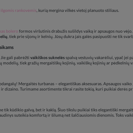
 ilgomis rankovėmis
, kurią mergina vilkės vietoj planuoto stiliaus.
kas bolero
formos viršutinis drabužis sušildys vaiką ir apsaugos nuo vėjo. J
elių
, tiek prie sijonų ir kelnių. Jūsų dukra jais galės pasipuošti ne tik sva
vaikams
Jie gali pabrėžti
vaikiškos suknelės
spalvą vestuvių vakarėliui, ypač jei 
ų modelių, tiek gražių mergaitiškų kojinių, vaikiškų kojinių ar pėdkelnių 
pdangalų! Mergaitės turbanas – elegantiškas aksesuaras. Apsaugos vaiko ga
ir dizaino. Turimame asortimente tikrai rasite tokią, kuri puikiai derės pri
 tik kūdikio galvą, bet ir kaklą. Šiuo tikslu puikiai tiks elegantiški mergait
audinys suteikia komfortą ir šilumą net šalčiausiomis dienomis. Toks vaiki