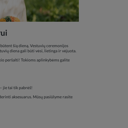
rui
 būtent šią dieną. Vestuvių ceremonijos
ių diena gali būti vėsi, lietinga ir vėjuota.
ikio peršalti! Tokioms aplinkybėms galite
 jie tai tik pabrėš!
derinti aksesuarus. Mūsų pasiūlyme rasite