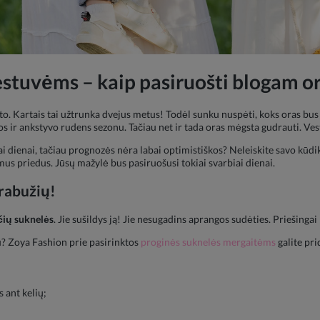
stuvėms – kaip pasiruošti blogam o
o. Kartais tai užtrunka dvejus metus! Todėl sunku nuspėti, koks oras bus
 ir ankstyvo rudens sezonu. Tačiau net ir tada oras mėgsta gudrauti. Vestuv
gai dienai, tačiau prognozės nėra labai optimistiškos? Neleiskite savo kūd
iamus priedus. Jūsų mažylė bus pasiruošusi tokiai svarbiai dienai.
drabužių!
čių suknelės
. Jie sušildys ją! Jie nesugadins aprangos sudėties. Priešingai –
u? Zoya Fashion prie pasirinktos
proginės suknelės mergaitėms
galite pri
s ant kelių;