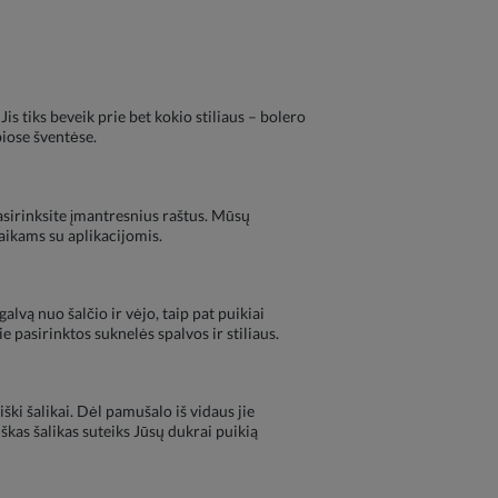
is tiks beveik prie bet kokio stiliaus – bolero
rbiose šventėse.
pasirinksite įmantresnius raštus. Mūsų
vaikams su aplikacijomis.
lvą nuo šalčio ir vėjo, taip pat puikiai
e pasirinktos suknelės spalvos ir stiliaus.
iški šalikai. Dėl pamušalo iš vidaus jie
škas šalikas suteiks Jūsų dukrai puikią