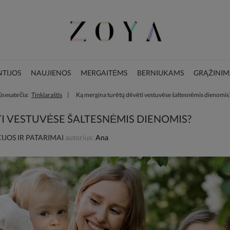
TIJOS
NAUJIENOS
MERGAITĖMS
BERNIUKAMS
GRĄŽINIM
ūs esate čia:
Tinklaraštis
Ką mergina turėtų dėvėti vestuvėse šaltesnėmis dienomis
LOOKBOOK
KALĖDŲ KOLEKCIJA
I VESTUVĖSE ŠALTESNĖMIS DIENOMIS?
JOS IR PATARIMAI
autorius:
Ana