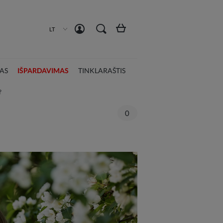
Susikurti paskyrą
Prisijungti
LT
AS
IŠPARDAVIMAS
TINKLARAŠTIS
?
0