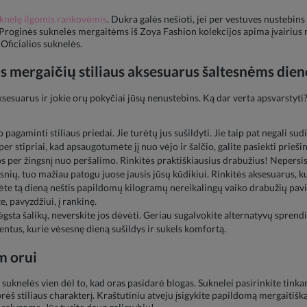
uknelę ilgomis rankovėmis
. Dukra galės nešioti, jei per vestuves nustebins
 Proginės suknelės mergaitėms iš Zoya Fashion kolekcijos apima įvairius m
Oficialios suknelės.
is mergaičių stiliaus aksesuarus šaltesnėms die
sesuarus ir jokie orų pokyčiai jūsų nenustebins. Ką dar verta apsvarstyti? 
 pagaminti stiliaus priedai. Jie turėtų jus sušildyti. Jie taip pat negali sud
 per stipriai, kad apsaugotumėte jį nuo vėjo ir šalčio, galite pasiekti prie
vos per žingsnį nuo peršalimo. Rinkitės praktiškiausius drabužius! Nepersi
ų, tuo mažiau patogu juose jausis jūsų kūdikiui. Rinkitės aksesuarus, kuri
te tą dieną neštis papildomų kilogramų nereikalingų vaiko drabužių pavid
, pavyzdžiui, į rankinę.
ėgsta šalikų, neverskite jos dėvėti. Geriau sugalvokite alternatyvų sprend
ntus, kurie vėsesnę dieną sušildys ir sukels komfortą.
m orui
 suknelės vien dėl to, kad oras pasidarė blogas. Suknelei pasirinkite tink
rėš stiliaus charakterį. Kraštutiniu atveju įsigykite papildomą mergaitišką