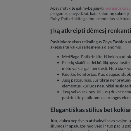
Apsvarstykite galimybę įsigyti
mergaitišką s
progomis, pavyzdžiui, kaip kalėdinę suknelę.
Ruby. Patikrinkite galimus modelius skirtuke 
Į ką atkreipti dėmesį renkant
Pasirinkote visus reikalingus Zoya Fashion ak
aksesuarai vaikui šaltesnėmis dienomis.
Medžiaga. Patikrinkite, iš kokio audinio
Priedų skaičius. Jei kūdikį apvyniosite
metu vaikas gali perkaisti. Nuo čia – 
Kūdikio komfortas. Kuo daugiau sluoksni
Jūsų patogumas. Jūs tikrai nenorėtumė
elementus, kuriuos nesunkiai susidėsite
Jūsų vaiko sakinys. Jei jūsų dukra nem
pasirinkite papildomus aprangos eleme
Elegantiškas stilius bet kokia
Jūsų dukra neprivalo atsisakyti savo svajonių
šilumos ir apsaugos nuo vėjo ir tuo pačiu pab