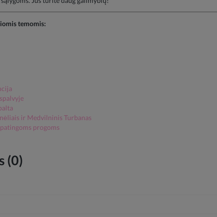
 sąlygoms. Jūs turite daug galimybių!
šiomis temomis:
cija
spalvyje
balta
nėliais ir Medvilninis Turbanas
 ypatingoms progoms
 (0)