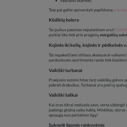
vaikiškos skarelės.
Taip pat galite apsvarstyti papildomą
suknelę
Kūdikių bolero
Tai puikus patentas nepalankiam orui!
Vaikiš
puikiai tiks tiek prie proginių
mergaičių sukn
Kojinės iki kelių, kojinės ir pėdkelnės 
Tai nepakeičiami stiliaus aksesuarai vaikams! 
parduotuvės asortimente rasite tiek klasikini
Vaikiški turbanai
Praėjusio sezono hitas tarp vaikiškų galvos a
pabrėš drabužius. Turbanai yra įvairių spalvų 
Vaikiški šalikai
Kai oras tikrai neduoda savo, verta uždengti ne
padengs gležną vaiko kaklą. Minkštas, storas 
apsaugą nuo peršalimo ligų!
Suknelė ilgomis rankovėmis