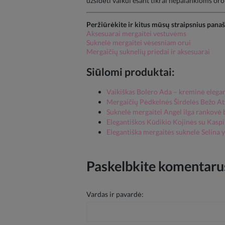
užsidėti vaikui esant tikrai nepalankioms oro
Peržiūrėkite ir kitus mūsų straipsnius pana
Aksesuarai mergaitei vestuvėms
Suknelė mergaitei vėsesniam orui
Mergaičių suknelių priedai ir aksesuarai
Siūlomi produktai:
Vaikiškas Bolero Ada – kreminė elegan
Mergaičių Pėdkelnės Širdelės Bežo At
Suknelė mergaitei Angel ilga rankovė 
Elegantiškos Kūdikio Kojinės su Kaspi
Elegantiška mergaitės suknelė Selina
Paskelbkite komentarus
Vardas ir pavardė: