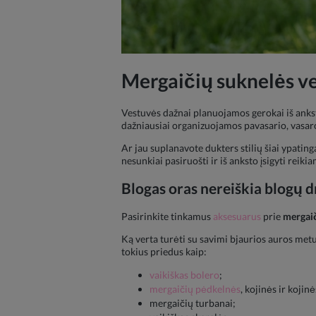
Mergaičių suknelės ve
Vestuvės dažnai planuojamos gerokai iš ankst
dažniausiai organizuojamos pavasario, vasaros
Ar jau suplanavote dukters stilių šiai ypatin
nesunkiai pasiruošti ir iš anksto įsigyti reik
Blogas oras nereiškia blogų 
Pasirinkite tinkamus
aksesuarus
prie
mergai
Ką verta turėti su savimi bjaurios auros met
tokius priedus kaip:
vaikiškas bolero
;
mergaičių pėdkelnės
, kojinės ir kojinė
mergaičių turbanai;