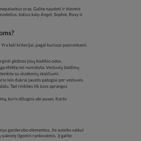
 nepalankus oras. Galite naudoti ir kitomis
odelius, tokius kaip Angel, Sophie, Roxy ir
noms?
Yra keli kriterijai, pagal kuriuos pasirenkami
irginti gležnos jūsų kūdikio odos.
šingą efektą nei numatyta. Vestuvių žaidimų
stenkite su sluoksnių skaičiumi.
e leis dukrai jaustis patogiai per vestuves.
alu. Tad rinkitės tik tuos aprangos
imą, kuris džiugins abi puses. Kartu
amus garderobo elementus. Jie suteiks vaikui
 suknelę ilgomis rankovėmis. Jį galite