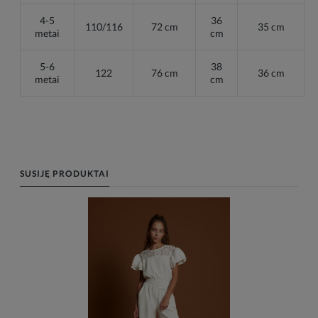
4-5
36
110/116
72 cm
35 cm
metai
cm
5-6
38
122
76 cm
36 cm
metai
cm
SUSIJĘ PRODUKTAI