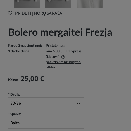
PRIDĖTI Į NORŲ SĄRAŠĄ
Bolero mergaitei Frezja
Paruošimas siuntimui:
Pristatymas:
1 darbo diena
nuo 6,00 €
- LP Express
(Lietuva)
patikrinkite pristatymo
Į kainą neįskaičiuotos galimos mokėjimo išlaidos
būdus
25,00 €
Kaina:
*
Dydis:
*
Spalva: