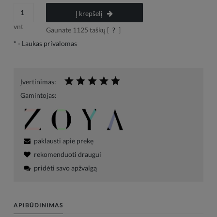
Į krepšelį
vnt
Gaunate
1125
taškų [
?
]
*
- Laukas privalomas
Įvertinimas:
Gamintojas:
paklausti apie prekę
rekomenduoti draugui
pridėti savo apžvalgą
APIBŪDINIMAS