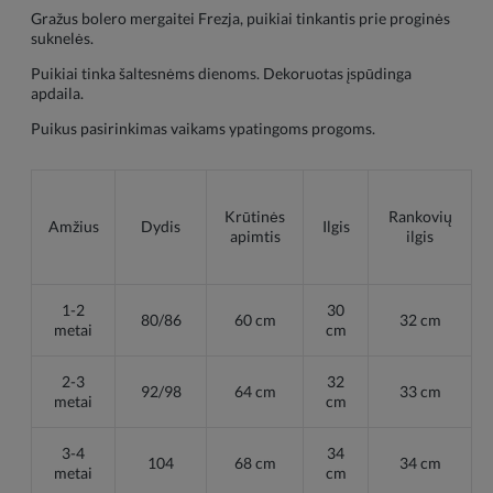
Gražus bolero mergaitei Frezja, puikiai tinkantis prie proginės
suknelės.
Puikiai tinka šaltesnėms dienoms. Dekoruotas įspūdinga
apdaila.
Puikus pasirinkimas vaikams ypatingoms progoms.
Krūtinės
Rankovių
Amžius
Dydis
Ilgis
apimtis
ilgis
1-2
30
80/86
60 cm
32 cm
metai
cm
2-3
32
92/98
64 cm
33 cm
metai
cm
3-4
34
104
68 cm
34 cm
metai
cm