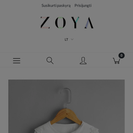
Susikurti paskyrą
Prisijungti
LT