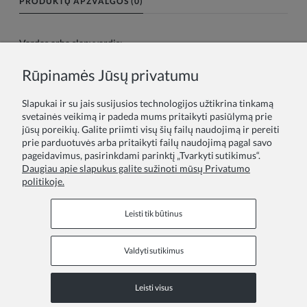
PRODUKTŲ APŽVALGOS (0)
Vardas arba slapyvardis:
Rūpinamės Jūsų privatumu
Tavo atsiliepimas:
Slapukai ir su jais susijusios technologijos užtikrina tinkamą
svetainės veikimą ir padeda mums pritaikyti pasiūlymą prie
jūsų poreikių. Galite priimti visų šių failų naudojimą ir pereiti
prie parduotuvės arba pritaikyti failų naudojimą pagal savo
pageidavimus, pasirinkdami parinktį „Tvarkyti sutikimus“.
Daugiau apie slapukus galite sužinoti mūsų Privatumo
politikoje.
Siųsti
Leisti tik būtinus
Valdyti sutikimus
Informaciniai puslapiai
Leisti visus