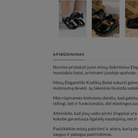
APIBŪDINIMAS
Norime pristatyti jums mūsų išskirtinius Eleg
nuostabūs batai, prieinami juodoje spalvoje, 
Mūsų Elegantiški Kūdikių Batai sukurti galvo
malonumą dėvėti. Jų lakoninė išvaizda suteiki
Mes rūpinamės kiekvienu detaliu, kad galėtume
stilingi, bet ir funkcionalūs, dėl elastingos j
Atminkite, kad jūsų vaiko pirmi žingsniai yr
kokybė garantuoja ilgalaikį naudojimą, net ir
Pasitikėkite mūsų patirtimi ir aistra, kurią 
saugus ir patogus pasirinkimas.