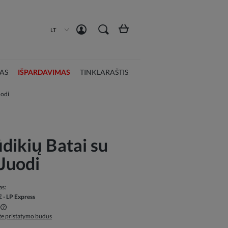
Susikurti paskyrą
Prisijungti
LT
AS
IŠPARDAVIMAS
TINKLARAŠTIS
uodi
dikių Batai su
 Juodi
as:
€
- LP Express
ite pristatymo būdus