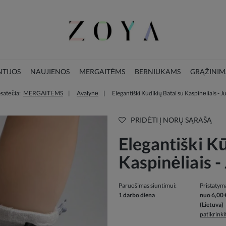
TIJOS
NAUJIENOS
MERGAITĖMS
BERNIUKAMS
GRĄŽINIM
sate čia:
MERGAITĖMS
Avalynė
Elegantiški Kūdikių Batai su Kaspinėliais - J
LOOKBOOK
KALĖDŲ KOLEKCIJA
PRIDĖTI Į NORŲ SĄRAŠĄ
Elegantiški Kū
Kaspinėliais -
Paruošimas siuntimui:
Pristatym
1 darbo diena
nuo 6,00 
(Lietuva)
patikrink