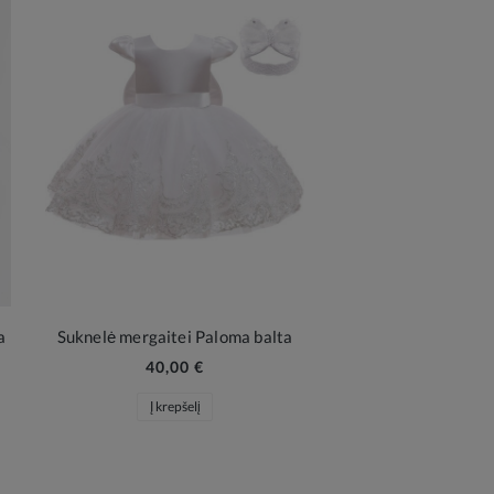
a
Suknelė mergaitei Paloma balta
40,00 €
Į krepšelį