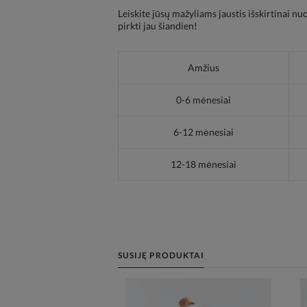
Leiskite jūsų mažyliams jaustis išskirtinai n
pirkti jau šiandien!
Amžius
0-6 mėnesiai
6-12 mėnesiai
12-18 mėnesiai
SUSIJĘ PRODUKTAI