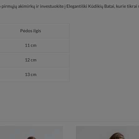
uo pirmųjų akimirkų ir investuokite į Elegantiški Kūdikių Batai, kurie tikr
Pėdos ilgis
11 cm
12 cm
13 cm