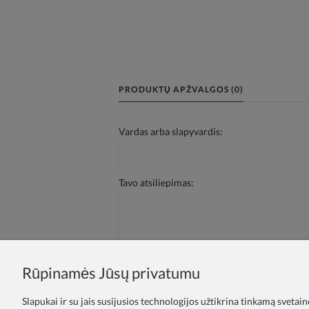
PRODUKTŲ APŽVALGOS (0)
Vardas arba slapyvardis:
Tavo atsiliepimas:
Rūpinamės Jūsų privatumu
Siųsti
Slapukai ir su jais susijusios technologijos užtikrina tinkamą svetai