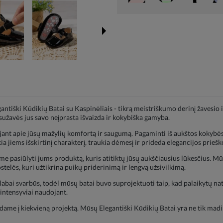
antiški Kūdikių Batai su Kaspinėliais - tikrą meistriškumo derinį žavesio 
sužavės jus savo neįprasta išvaizda ir kokybiška gamyba.
jant apie jūsų mažylių komfortą ir saugumą. Pagaminti iš aukštos kokybės
a jiems išskirtinį charakterį, traukia dėmesį ir prideda elegancijos priešk
 pasiūlyti jums produktą, kuris atitiktų jūsų aukščiausius lūkesčius. Mūs
uostelės, kuri užtikrina puikų priderinimą ir lengvą užsivilkimą.
a labai svarbūs, todėl mūsų batai buvo suprojektuoti taip, kad palaikytų 
 intensyviai naudojant.
dedame į kiekvieną projektą. Mūsų Elegantiški Kūdikių Batai yra ne tik madi