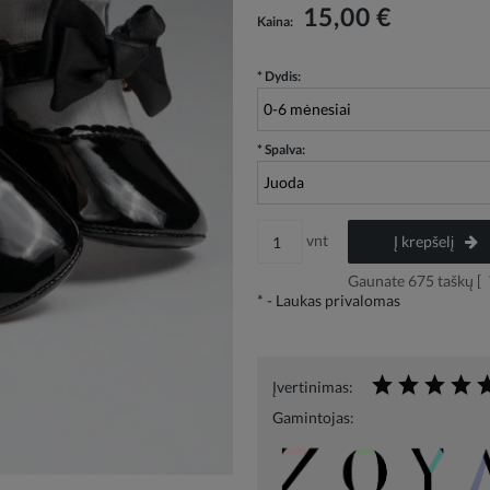
Į kainą neįskaičiuotos galimos mokėjimo
15,00 €
Kaina:
išlaidos
*
Dydis:
*
Spalva:
vnt
Į krepšelį
Gaunate
675
taškų [
*
- Laukas privalomas
Įvertinimas:
Gamintojas: