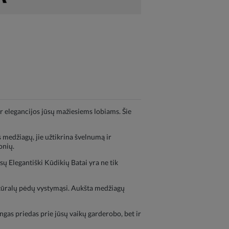
ir elegancijos jūsų mažiesiems lobiams. Šie
 medžiagų, jie užtikrina švelnumą ir
onių.
ų Elegantiški Kūdikių Batai yra ne tik
natūralų pėdų vystymąsi. Aukšta medžiagų
ngas priedas prie jūsų vaikų garderobo, bet ir