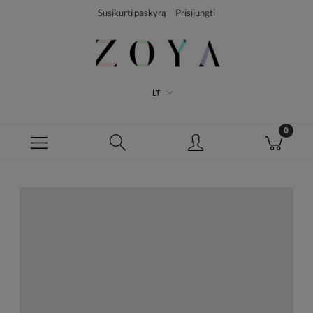
Susikurti paskyrą
Prisijungti
LT