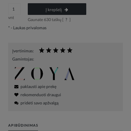
Į krepšelį
vnt
Gaunate
630
taškų [
?
]
*
- Laukas privalomas
Įvertinimas:
Gamintojas:
paklausti apie prekę
rekomenduoti draugui
pridėti savo apžvalgą
APIBŪDINIMAS