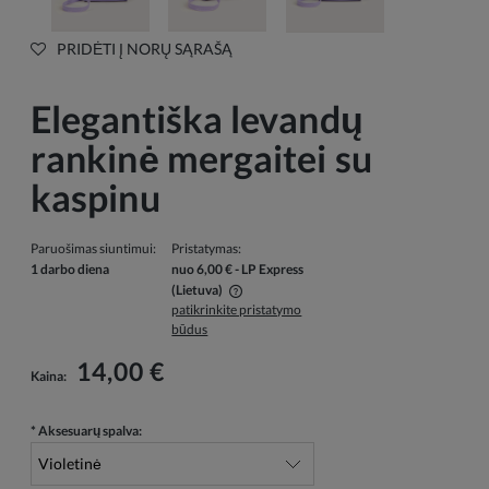
PRIDĖTI Į NORŲ SĄRAŠĄ
Elegantiška levandų
rankinė mergaitei su
kaspinu
Paruošimas siuntimui:
Pristatymas:
1 darbo diena
nuo 6,00 €
- LP Express
(Lietuva)
patikrinkite pristatymo
Į kainą neįskaičiuotos galimos mokėjimo išlaidos
būdus
14,00 €
Kaina:
*
Aksesuarų spalva: