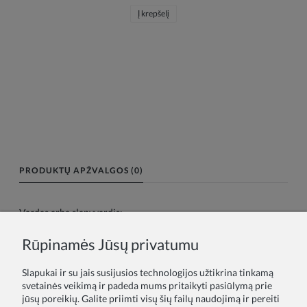
Į krepšelį
PRODUKTŲ APŽVALGOS (0)
Vardas arba slapyvardis:
Rūpinamės Jūsų privatumu
Tavo atsiliepimas:
Slapukai ir su jais susijusios technologijos užtikrina tinkamą
svetainės veikimą ir padeda mums pritaikyti pasiūlymą prie
jūsų poreikių. Galite priimti visų šių failų naudojimą ir pereiti