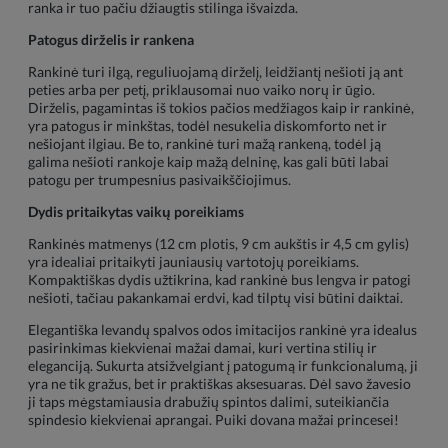
ranka ir tuo pačiu džiaugtis stilinga išvaizda.
Patogus dirželis ir rankena
Rankinė turi ilgą, reguliuojamą dirželį, leidžiantį nešioti ją ant
peties arba per petį, priklausomai nuo vaiko norų ir ūgio.
Dirželis, pagamintas iš tokios pačios medžiagos kaip ir rankinė,
yra patogus ir minkštas, todėl nesukelia diskomforto net ir
nešiojant ilgiau. Be to, rankinė turi mažą rankeną, todėl ją
galima nešioti rankoje kaip mažą delninę, kas gali būti labai
patogu per trumpesnius pasivaikščiojimus.
Dydis pritaikytas vaikų poreikiams
Rankinės matmenys (12 cm plotis, 9 cm aukštis ir 4,5 cm gylis)
yra idealiai pritaikyti jauniausių vartotojų poreikiams.
Kompaktiškas dydis užtikrina, kad rankinė bus lengva ir patogi
nešioti, tačiau pakankamai erdvi, kad tilptų visi būtini daiktai.
Elegantiška levandų spalvos odos imitacijos rankinė yra idealus
pasirinkimas kiekvienai mažai damai, kuri vertina stilių ir
eleganciją. Sukurta atsižvelgiant į patogumą ir funkcionalumą, ji
yra ne tik gražus, bet ir praktiškas aksesuaras. Dėl savo žavesio
ji taps mėgstamiausia drabužių spintos dalimi, suteikiančia
spindesio kiekvienai aprangai. Puiki dovana mažai princesei!