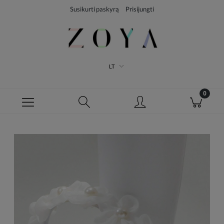
Susikurti paskyrą
Prisijungti
LT