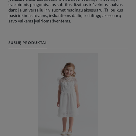
svarbiomis progomis. Jos subtilus dizainas ir švelnios spalvos
daro ją universaliu ir visuomet madingu aksesuaru. Tai puikus
pasirinkimas tėvams, ieškantiems dailių ir stilingų aksesuarų
savo vaikams įvairioms šventėms.
SUSIJĘ PRODUKTAI