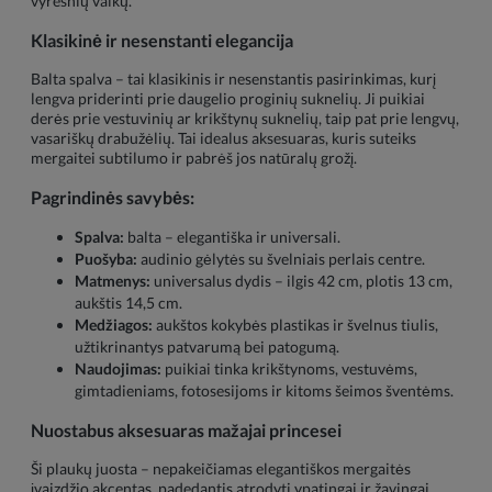
vyresnių vaikų.
Klasikinė ir nesenstanti elegancija
Balta spalva – tai klasikinis ir nesenstantis pasirinkimas, kurį
lengva priderinti prie daugelio proginių suknelių. Ji puikiai
derės prie vestuvinių ar krikštynų suknelių, taip pat prie lengvų,
vasariškų drabužėlių. Tai idealus aksesuaras, kuris suteiks
mergaitei subtilumo ir pabrėš jos natūralų grožį.
Pagrindinės savybės:
Spalva:
balta – elegantiška ir universali.
Puošyba:
audinio gėlytės su švelniais perlais centre.
Matmenys:
universalus dydis – ilgis 42 cm, plotis 13 cm,
aukštis 14,5 cm.
Medžiagos:
aukštos kokybės plastikas ir švelnus tiulis,
užtikrinantys patvarumą bei patogumą.
Naudojimas:
puikiai tinka krikštynoms, vestuvėms,
gimtadieniams, fotosesijoms ir kitoms šeimos šventėms.
Nuostabus aksesuaras mažajai princesei
Ši plaukų juosta – nepakeičiamas elegantiškos mergaitės
įvaizdžio akcentas, padedantis atrodyti ypatingai ir žavingai