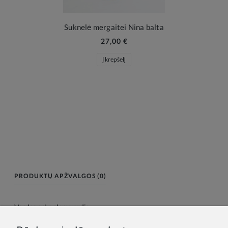
Suknelė mergaitei Nina balta
27,00 €
Į krepšelį
PRODUKTŲ APŽVALGOS (0)
Vardas arba slapyvardis: