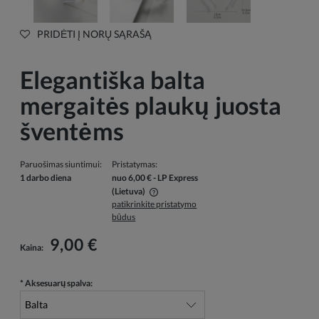
PRIDĖTI Į NORŲ SĄRAŠĄ
Elegantiška balta
mergaitės plaukų juosta
šventėms
Paruošimas siuntimui:
Pristatymas:
1 darbo diena
nuo 6,00 €
- LP Express
(Lietuva)
patikrinkite pristatymo
Į kainą neįskaičiuotos galimos mokėjimo išlaidos
būdus
9,00 €
Kaina:
*
Aksesuarų spalva: