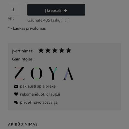
Į krepšelį
vnt
Gaunate
405
taškų [
?
]
*
- Laukas privalomas
Įvertinimas:
Gamintojas:
paklausti apie prekę
rekomenduoti draugui
pridėti savo apžvalgą
APIBŪDINIMAS