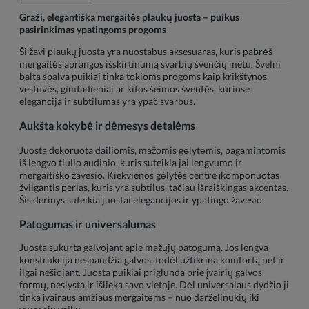
Graži, elegantiška mergaitės plaukų juosta – puikus
pasirinkimas ypatingoms progoms
Ši žavi plaukų juosta yra nuostabus aksesuaras, kuris pabrėš
mergaitės aprangos išskirtinumą svarbių švenčių metu. Švelni
balta spalva puikiai tinka tokioms progoms kaip krikštynos,
vestuvės, gimtadieniai ar kitos šeimos šventės, kuriose
elegancija ir subtilumas yra ypač svarbūs.
Aukšta kokybė ir dėmesys detalėms
Juosta dekoruota dailiomis, mažomis gėlytėmis, pagamintomis
iš lengvo tiulio audinio, kuris suteikia jai lengvumo ir
mergaitiško žavesio. Kiekvienos gėlytės centre įkomponuotas
žvilgantis perlas, kuris yra subtilus, tačiau išraiškingas akcentas.
Šis derinys suteikia juostai elegancijos ir ypatingo žavesio.
Patogumas ir universalumas
Juosta sukurta galvojant apie mažųjų patogumą. Jos lengva
konstrukcija nespaudžia galvos, todėl užtikrina komfortą net ir
ilgai nešiojant. Juosta puikiai priglunda prie įvairių galvos
formų, neslysta ir išlieka savo vietoje. Dėl universalaus dydžio ji
tinka įvairaus amžiaus mergaitėms – nuo darželinukių iki