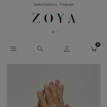
Susikurti paskyrą
Prisijungti
LT