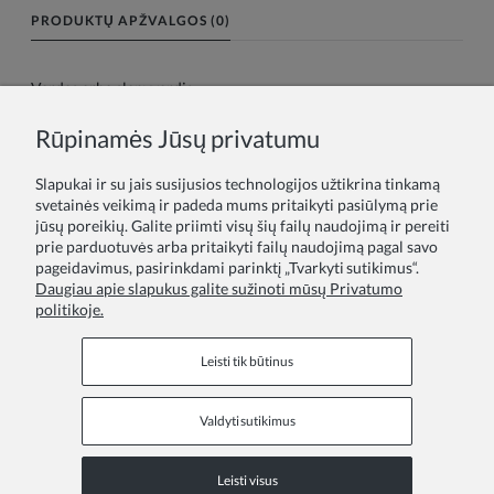
PRODUKTŲ APŽVALGOS (0)
Vardas arba slapyvardis:
Rūpinamės Jūsų privatumu
Tavo atsiliepimas:
Slapukai ir su jais susijusios technologijos užtikrina tinkamą
svetainės veikimą ir padeda mums pritaikyti pasiūlymą prie
jūsų poreikių. Galite priimti visų šių failų naudojimą ir pereiti
prie parduotuvės arba pritaikyti failų naudojimą pagal savo
pageidavimus, pasirinkdami parinktį „Tvarkyti sutikimus“.
Daugiau apie slapukus galite sužinoti mūsų Privatumo
politikoje.
Siųsti
Leisti tik būtinus
Valdyti sutikimus
Informaciniai puslapiai
Leisti visus