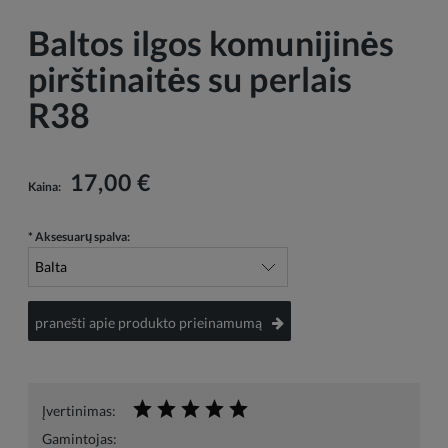
Baltos ilgos komunijinės
pirštinaitės su perlais
R38
17,00 €
Kaina:
*
Aksesuarų spalva:
pranešti apie produkto prieinamumą
Įvertinimas:
Gamintojas: