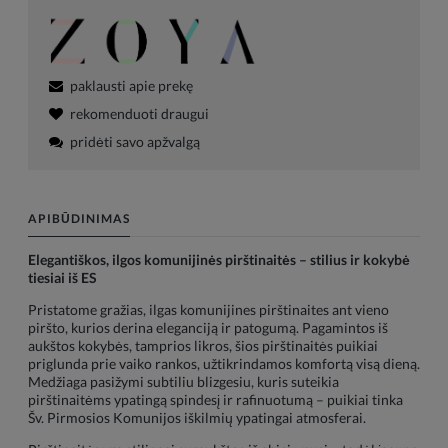
paklausti apie prekę
rekomenduoti draugui
pridėti savo apžvalgą
APIBŪDINIMAS
Elegantiškos, ilgos komunijinės pirštinaitės – stilius ir kokybė
tiesiai iš ES
Pristatome gražias, ilgas komunijines pirštinaites ant vieno
piršto, kurios derina eleganciją ir patogumą. Pagamintos iš
aukštos kokybės, tamprios likros, šios pirštinaitės puikiai
priglunda prie vaiko rankos, užtikrindamos komfortą visą dieną.
Medžiaga pasižymi subtiliu blizgesiu, kuris suteikia
pirštinaitėms ypatingą spindesį ir rafinuotumą – puikiai tinka
Šv. Pirmosios Komunijos iškilmių ypatingai atmosferai.