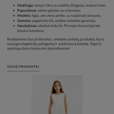
Medžiaga:
tampri likra su subtiliu blizgesiu, maloni liesti,
Papuošimai:
satino gėlytės su cirkoniais,
Modelis:
ilgas, ant vieno piršto, su raukiniais šonuose,
Gamyba:
pagaminta ES, aukštos kokybės garantija,
Naudojimas:
idealiai tinka Šv. Pirmajai Komunijai bei
kitoms šventėms.
Rinkdamiesi šias pirštinaites, renkatės unikalų produktą, kuris
sujungia eleganciją, patogumą ir aukščiausią kokybę. Tegul ši
ypatinga diena tampa dar įsimintinesnė!
SUSIJĘ PRODUKTAI