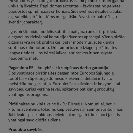
Pirštinaitės yra stilingai suraukštos iš abiejų pusių, todėl įgauna
unikalią išvaizdą. Papildomas akcentas – žavios satino gėlytės,
papuoštos spindinčiais cirkoniais. Šios švelnios detalės traukia
akį, suteikia pirštinaitėms mergaitiško žavesio ir pabrėžia jų
šventinį charakterį.
Ilgas pirštinaičių modelis subtiliai pailgina rankas ir prideda
elegancijos kiekvienai komunijos šventės aprangai. Vieno piršto
dizainas yra ne tik praktiškas, bet ir modernus, suteikiantis
subtilaus rafinuotumo. Dėl tamprios medžiagos pirštinaites
lengva užsidėti, jos tvirtai laikosi ant rankos ir nenuslysta
naudojimo metu.
Pagaminta ES – kokybės ir kruopštaus darbo garantija
Šios ypatingos pirštinaitės pagamintos Europos Sąjungoje,
todėl tai – rūpestingo dėmesio kiekvienai detalei ir tvirto
meistriškumo garantija. Europietiškas dizainas ir kokybė – tai
savybės, kurias vertina tėvai, ieškantys patikimų produktų
ypatingoms progoms.
Pirštinaitės puikiai tiks ne tik Šv. Pirmajai Komunijai, bet ir
kitoms šventėms, tokioms kaip vestuvės ar šeimos susibūrimai.
Tai idealus pasirinkimas kiekvienai mergaitei, kuri nori jaustis
ypatingai savo didžiąją dieną.
Produkto savybės: