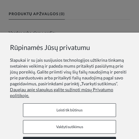
PRODUKTŲ APŽVALGOS (0)
Vardas arba slapyvardis:
Rūpinamės Jūsų privatumu
Tavo atsiliepimas:
Slapukai ir su jais susijusios technologijos užtikrina tinkamą
svetainės veikimą ir padeda mums pritaikyti pasiūlymą prie
jūsų poreikių. Galite priimti visų šių failų naudojimą ir pereiti
prie parduotuvės arba pritaikyti failų naudojimą pagal savo
pageidavimus, pasirinkdami parinktį „Tvarkyti sutikimus“.
Daugiau apie slapukus galite sužinoti mūsų Privatumo
politikoje.
Siųsti
Leisti tik būtinus
Valdyti sutikimus
Informaciniai puslapiai