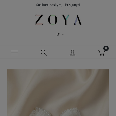
Susikurti paskyrą
Prisijungti
LT