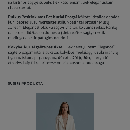
išskirtinės sagtys suteiks tiek kasdieniam, tiek elegantiškam
charakteriui.
Puikus Pasirinkimas Bet Kuriai Progai
Ieškote idealios detalės,
kuri pabrėš Jūsų mergaitės stilių ypatingai progai? Mūsų
„Cream Elegance“ plaukų sagtys yra tai, ko Jums reikia. Rankų
darbo, su didžiausiu dėmesiu į detalę, šios sagtys ne tik
madingos, bet ir patogios naudoti.
Kokybė, kuriai galite pasitikėti
Kiekviena „Cream Elegance“
sagtelė pagaminta iš aukštos kokybės medžiagų, užtikrinančių
ilgaamžiškumą ir patogumą dėvėti. Dėl jų Jūsų mergaitė
atrodys kaip tikra princesė nepriklausomai nuo proga.
SUSIJĘ PRODUKTAI