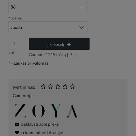
*
Spalva:
Į krepšelį
vnt
Gaunate
1215
taškų [
?
]
*
- Laukas privalomas
Įvertinimas:
Gamintojas:
paklausti apie prekę
rekomenduoti draugui