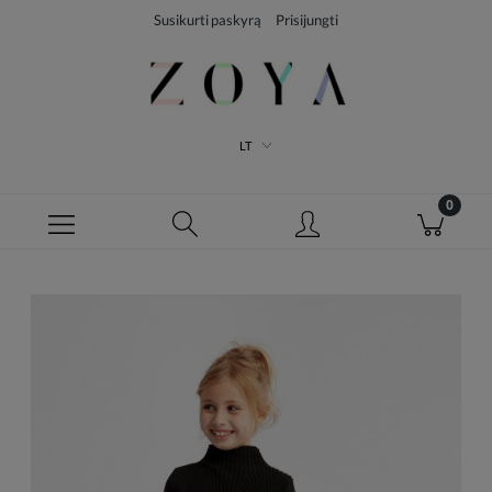
Susikurti paskyrą
Prisijungti
LT