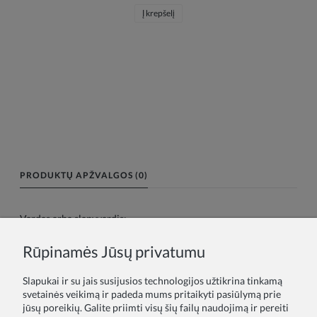
Į krepšelį
PRODUKTŲ APŽVALGOS (0)
Vardas arba slapyvardis:
Rūpinamės Jūsų privatumu
Tavo atsiliepimas:
Slapukai ir su jais susijusios technologijos užtikrina tinkamą
svetainės veikimą ir padeda mums pritaikyti pasiūlymą prie
jūsų poreikių. Galite priimti visų šių failų naudojimą ir pereiti