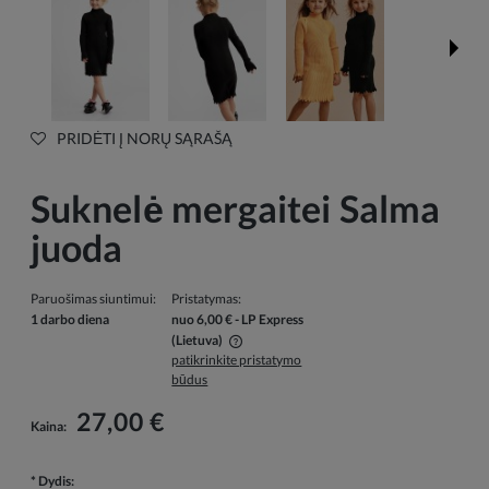
PRIDĖTI Į NORŲ SĄRAŠĄ
Suknelė mergaitei Salma
juoda
Paruošimas siuntimui:
Pristatymas:
1 darbo diena
nuo 6,00 €
- LP Express
(Lietuva)
patikrinkite pristatymo
Į kainą neįskaičiuotos galimos mokėjimo išlaidos
būdus
27,00 €
Kaina:
*
Dydis: