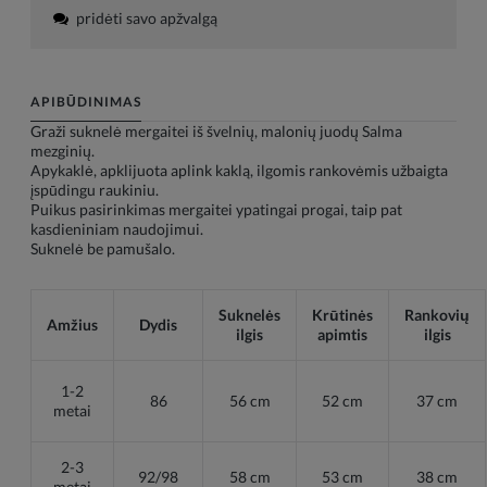
pridėti savo apžvalgą
APIBŪDINIMAS
Graži suknelė mergaitei iš švelnių, malonių juodų Salma
mezginių.
Apykaklė, apklijuota aplink kaklą, ilgomis rankovėmis užbaigta
įspūdingu raukiniu.
Puikus pasirinkimas mergaitei ypatingai progai, taip pat
kasdieniniam naudojimui.
Suknelė be pamušalo.
Suknelės
Krūtinės
Rankovių
Amžius
Dydis
ilgis
apimtis
ilgis
1-2
86
56 cm
52 cm
37 cm
metai
2-3
92/98
58 cm
53 cm
38 cm
metai